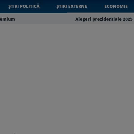
ȘTIRI POLITICĂ
ȘTIRI EXTERNE
ECONOMIE
remium
Alegeri prezidentiale 2025