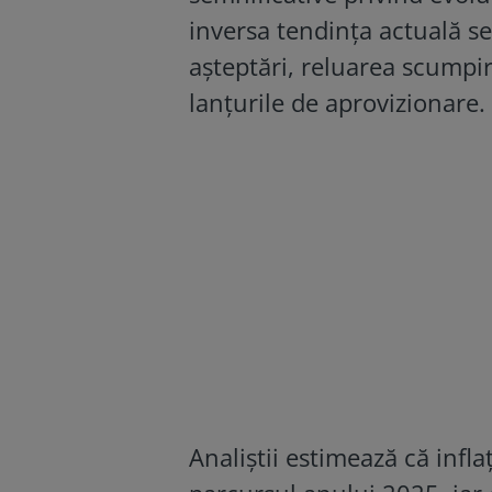
inversa tendința actuală se
așteptări, reluarea scumpir
lanțurile de aprovizionare.
Analiștii estimează că infla