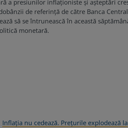
ă a presiunilor inflaționiste și așteptări cr
dobânzii de referință de către Banca Centra
ează să se întrunească în această săptămân
olitică monetară.
:
Inflația nu cedează. Prețurile explodează la