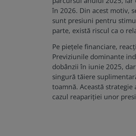
parcursul anului 2025, iar o
în 2026. Din acest motiv, 
sunt presiuni pentru stimu
parte, există riscul ca o rel
Pe piețele financiare, reacț
Previziunile dominante ind
dobânzii în iunie 2025, dar
singură tăiere suplimentară
toamnă. Această strategie
cazul reapariției unor presi