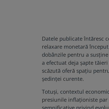
Datele publicate întăresc c
relaxare monetară început 
dobânzile pentru a susține
a efectuat deja șapte tăieri
scăzută oferă spațiu pentru
ședinței curente.
Totuși, contextul economi
presiunile inflaționiste par
semnificative privind evoluț