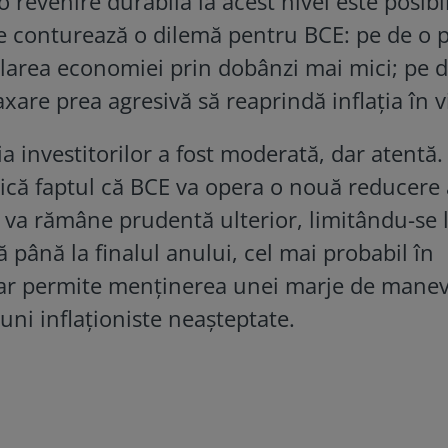
 revenire durabilă la acest nivel este posibi
se conturează o dilemă pentru BCE: pe de o p
larea economiei prin dobânzi mai mici; pe d
axare prea agresivă să reaprindă inflația în vi
ia investitorilor a fost moderată, dar atentă.
ică faptul că BCE va opera o nouă reducere 
 va rămâne prudentă ulterior, limitându-se 
 până la finalul anului, cel mai probabil în
 ar permite menținerea unei marje de manev
uni inflaționiste neașteptate.