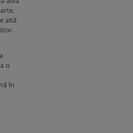
lă abia
arte,
e altă
itor.
a
la o
ră în