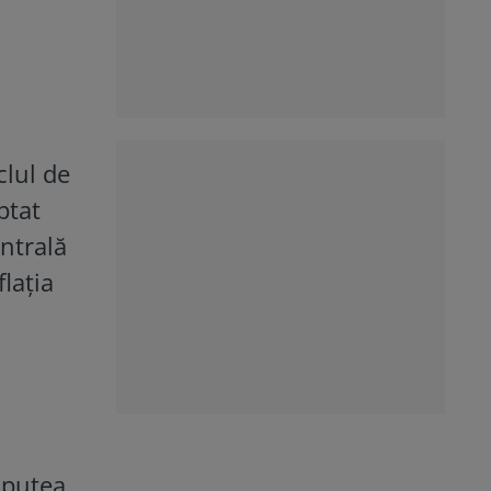
clul de
ptat
ntrală
flația
r putea