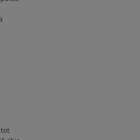
a
 tot