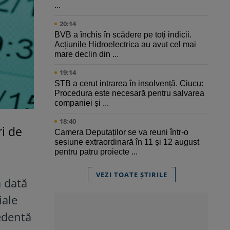
...
20:14
BVB a închis în scădere pe toți indicii.
Acțiunile Hidroelectrica au avut cel mai
mare declin din ...
19:14
STB a cerut intrarea în insolvență. Ciucu:
Procedura este necesară pentru salvarea
companiei și ...
18:40
ri de
Camera Deputaților se va reuni într-o
sesiune extraordinară în 11 și 12 august
pentru patru proiecte ...
VEZI TOATE ȘTIRILE
a dată
iale
edentă