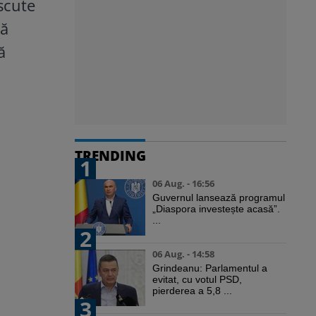
escute
lă
ă
TRENDING
1
06 Aug. - 16:56
Guvernul lansează programul
„Diaspora investește acasă”.
...
2
06 Aug. - 14:58
Grindeanu: Parlamentul a
evitat, cu votul PSD,
pierderea a 5,8 ...
3