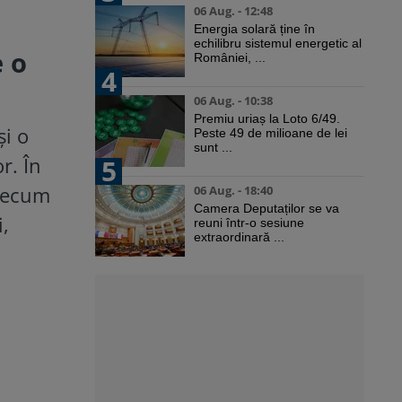
06 Aug. - 12:48
Energia solară ține în
echilibru sistemul energetic al
e o
României, ...
4
06 Aug. - 10:38
Premiu uriaș la Loto 6/49.
și o
Peste 49 de milioane de lei
sunt ...
r. În
5
precum
06 Aug. - 18:40
Camera Deputaților se va
i,
reuni într-o sesiune
extraordinară ...