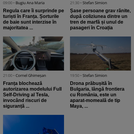
09:00 •
Bugiu ⁠Ana Maria
21:30 •
Stefan Simion
Regula care îi surprinde pe
Șase persoane grav rănite,
turiști în Franța. Șorturile
după coliziunea dintre un
de baie sunt interzise în
tren de marfă și unul de
majoritatea ...
pasageri în Croația
21:00 •
Cornel Ghimeșan
19:50 •
Stefan Simion
Franța blochează
Drona prăbușită în
autorizarea modelului Full
Bulgaria, lângă frontiera
Self-Driving al Tesla,
cu România, este un
invocând riscuri de
aparat-momeală de tip
siguranță ...
Maya, ...