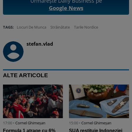
Urmărește Daily Business pe
Google News
TAGS:
Locuri De Munca
Străinătate
Tarile Nordice
stefan.vlad
ALTE ARTICOLE
17:00 •
Cornel Ghimeșan
15:00 •
Cornel Ghimeșan
Formula 1 atrage cu 6%
SUA restituie Indoneziei