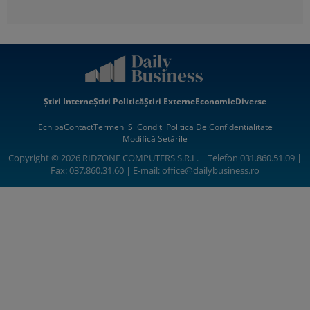
Știri Interne
Știri Politică
Știri Externe
Economie
Diverse
Echipa
Contact
Termeni Si Condiții
Politica De Confidentialitate
Modifică Setările
Copyright © 2026 RIDZONE COMPUTERS S.R.L. | Telefon 031.860.51.09 |
Fax: 037.860.31.60 | E-mail:
office@dailybusiness.ro