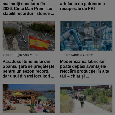
mai mulți spectatori în
artefacte de patrimoniu
2026. Cinci Mari Premii au
recuperate de FBI
stabilit recorduri istorice ...
13:00 •
Bugiu ⁠Ana Maria
11:00 •
Daniela Oancea
Paradoxul turismului din
Modernizarea fabricilor
Spania. Țara se pregătește
poate depăși avantajele
pentru un sezon record,
relocării producției în alte
dar unul din trei locuitori ...
țări – chiar și ...