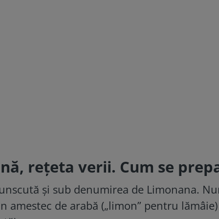
ă, rețeta verii. Cum se prep
cunscută și sub denumirea de Limonana. N
un amestec de arabă („limon” pentru lămâie) 