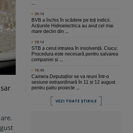
...
20:14
BVB a închis în scădere pe toți indicii.
Acțiunile Hidroelectrica au avut cel mai
mare declin din ...
19:14
STB a cerut intrarea în insolvență. Ciucu:
Procedura este necesară pentru salvarea
companiei și ...
18:40
Camera Deputaților se va reuni într-o
sesiune extraordinară în 11 și 12 august
 sar
pentru patru proiecte ...
VEZI TOATE ȘTIRILE
lare.
 gust