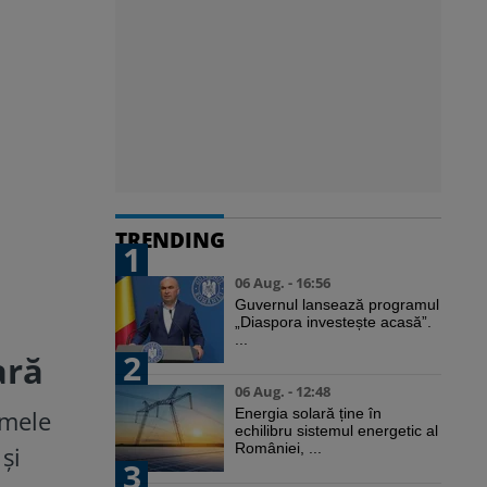
TRENDING
1
06 Aug. - 16:56
Guvernul lansează programul
„Diaspora investește acasă”.
...
2
ară
06 Aug. - 12:48
umele
Energia solară ține în
echilibru sistemul energetic al
României, ...
și
3