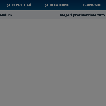
ȘTIRI POLITICĂ
ȘTIRI EXTERNE
ECONOMIE
remium
Alegeri prezidentiale 2025