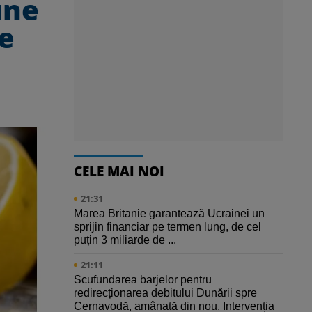
une
le
CELE MAI NOI
21:31
Marea Britanie garantează Ucrainei un
sprijin financiar pe termen lung, de cel
puțin 3 miliarde de ...
21:11
Scufundarea barjelor pentru
redirecționarea debitului Dunării spre
Cernavodă, amânată din nou. Intervenția