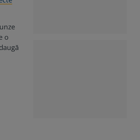
runze
e o
Adaugă