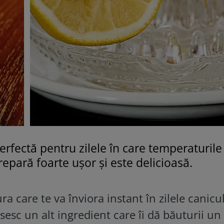
fectă pentru zilele în care temperaturile
epară foarte ușor și este delicioasă.
 care te va înviora instant în zilele canicu
osesc un alt ingredient care îi dă băuturii un