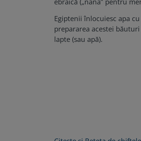
ebraică („nana” pentru men
Egiptenii înlocuiesc apa cu
prepararea acestei băuturi
lapte (sau apă).
Citește și Rețeta de chifte