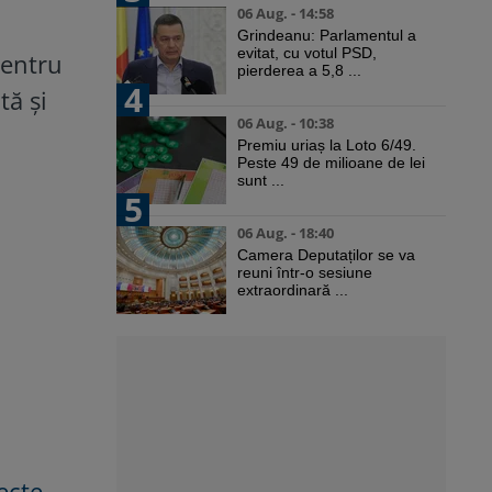
06 Aug. - 14:58
Grindeanu: Parlamentul a
evitat, cu votul PSD,
pentru
pierderea a 5,8 ...
4
tă și
06 Aug. - 10:38
Premiu uriaș la Loto 6/49.
Peste 49 de milioane de lei
sunt ...
5
06 Aug. - 18:40
Camera Deputaților se va
reuni într-o sesiune
extraordinară ...
ecte