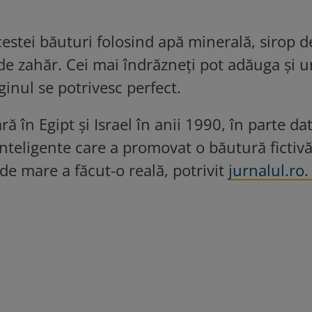
estei băuturi folosind apă minerală, sirop d
 de zahăr. Cei mai îndrăzneți pot adăuga și u
ginul se potrivesc perfect.
 în Egipt și Israel în anii 1990, în parte dat
inteligente care a promovat o băutură fictiv
e mare a făcut-o reală, potrivit
jurnalul.ro