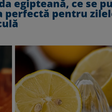
da egipteană, ce se p
a perfectă pentru zile
culă