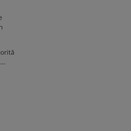
e
n
orită
ă…
.