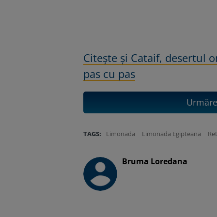
Citește și Cataif, desertul 
pas cu pas
Urmăreș
TAGS:
Limonada
Limonada Egipteana
Re
Bruma Loredana