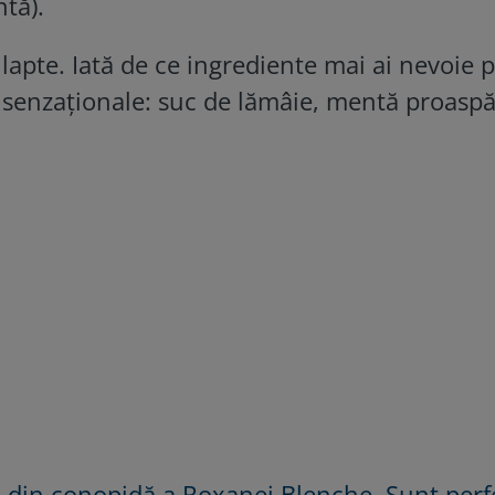
tă).
 lapte. Iată de ce ingrediente mai ai nevoie 
 senzaționale: suc de lămâie, mentă proaspă
le din conopidă a Roxanei Blenche. Sunt perf