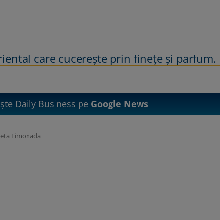
oriental care cucerește prin finețe și parfum.
te Daily Business pe
Google News
teta Limonada