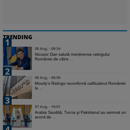
TRENDING
1
08 Aug. - 09:34
Nicușor Dan salută menținerea ratingului
României de către ...
2
08 Aug. - 08:59
Moody’s Ratings reconfirmă calificativul României
la ...
3
07 Aug. - 16:01
Arabia Saudită, Turcia şi Pakistanul au semnat un
acord de ...
4