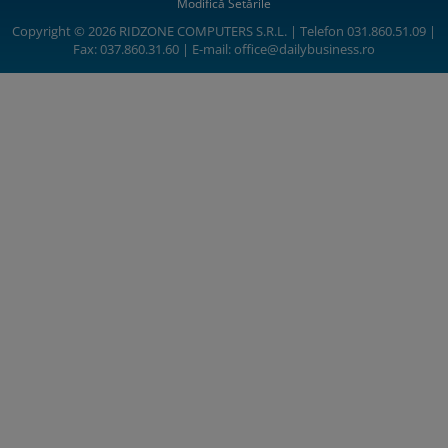
Modifică Setările
Copyright © 2026 RIDZONE COMPUTERS S.R.L. | Telefon 031.860.51.09 |
Fax: 037.860.31.60 | E-mail:
office@dailybusiness.ro