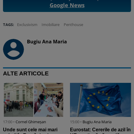
Google News
TAGS:
Exclusivism
Imobiliare
Penthouse
Bugiu ⁠Ana Maria
ALTE ARTICOLE
17:00 •
Cornel Ghimeșan
15:00 •
Bugiu ⁠Ana Maria
Unde sunt cele mai mari
Eurostat: Cererile de azil în