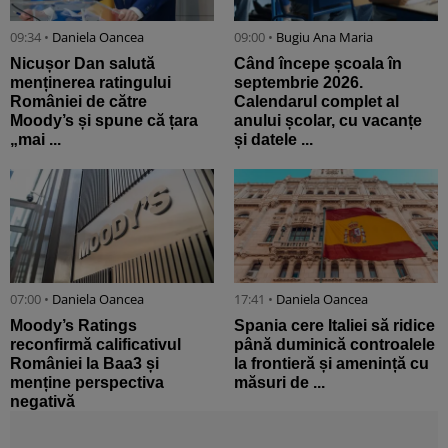
09:34 •
Daniela Oancea
09:00 •
Bugiu ⁠Ana Maria
Nicușor Dan salută
Când începe școala în
menținerea ratingului
septembrie 2026.
României de către
Calendarul complet al
Moody’s și spune că țara
anului școlar, cu vacanțe
„mai ...
și datele ...
07:00 •
Daniela Oancea
17:41 •
Daniela Oancea
Moody’s Ratings
Spania cere Italiei să ridice
reconfirmă calificativul
până duminică controalele
României la Baa3 și
la frontieră și amenință cu
menține perspectiva
măsuri de ...
negativă