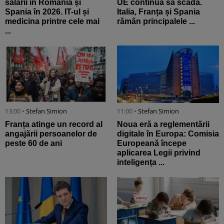
salarii în România și
UE continuă să scadă.
Spania în 2026. IT-ul și
Italia, Franța și Spania
medicina printre cele mai
rămân principalele ...
...
13:00 •
Stefan Simion
11:00 •
Stefan Simion
Franța atinge un record al
Noua eră a reglementării
angajării persoanelor de
digitale în Europa: Comisia
peste 60 de ani
Europeană începe
aplicarea Legii privind
inteligența ...