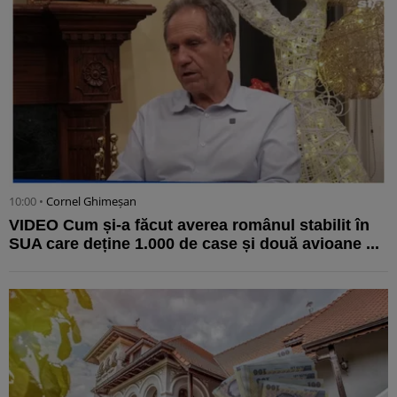
10:00 •
Cornel Ghimeșan
VIDEO Cum și-a făcut averea românul stabilit în
SUA care deține 1.000 de case și două avioane ...