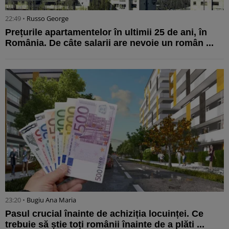
22:49 •
Russo George
Prețurile apartamentelor în ultimii 25 de ani, în
România. De câte salarii are nevoie un român ...
23:20 •
Bugiu ⁠Ana Maria
Pasul crucial înainte de achiziția locuinței. Ce
trebuie să știe toți românii înainte de a plăti ...