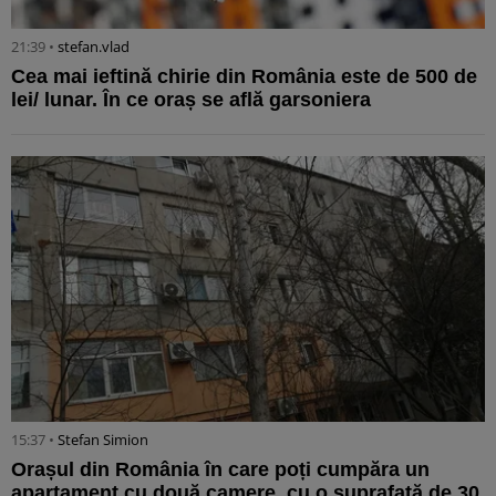
21:39 •
stefan.vlad
Cea mai ieftină chirie din România este de 500 de
lei/ lunar. În ce oraș se află garsoniera
15:37 •
Stefan Simion
Orașul din România în care poți cumpăra un
apartament cu două camere, cu o suprafață de 30