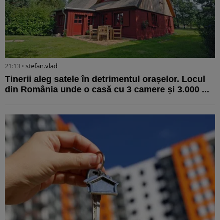
21:13 •
stefan.vlad
Tinerii aleg satele în detrimentul orașelor. Locul
din România unde o casă cu 3 camere și 3.000 ...