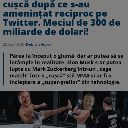
cuşcă după ce s-au
ameninţat reciproc pe
Twitter. Meciul de 300 de
miliarde de dolari!
22 Jun, 13:08 •
Dobran Viorel
Părea la început o glumă, dar ar putea să se
întâmple în realitate. Elon Musk s-ar putea
lupta cu Mark Zuckerberg într-un „cage
match” într-o „cușcă” stil MMA și ar fi o
încleștare a „super-greilor” din tehnologie.