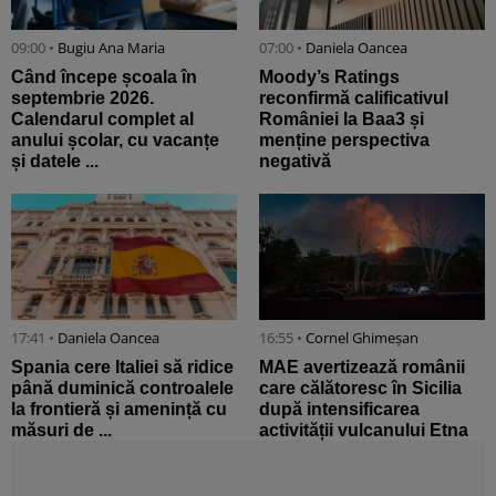
09:00 •
Bugiu ⁠Ana Maria
07:00 •
Daniela Oancea
Când începe școala în
Moody’s Ratings
septembrie 2026.
reconfirmă calificativul
Calendarul complet al
României la Baa3 și
anului școlar, cu vacanțe
menține perspectiva
și datele ...
negativă
17:41 •
Daniela Oancea
16:55 •
Cornel Ghimeșan
Spania cere Italiei să ridice
MAE avertizează românii
până duminică controalele
care călătoresc în Sicilia
la frontieră și amenință cu
după intensificarea
măsuri de ...
activității vulcanului Etna