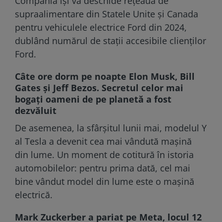
Compania îşi va deschide reţeaua de
supraalimentare din Statele Unite şi Canada
pentru vehiculele electrice Ford din 2024,
dublând numărul de staţii accesibile clienţilor
Ford.
Câte ore dorm pe noapte Elon Musk, Bill
Gates și Jeff Bezos. Secretul celor mai
bogați oameni de pe planetă a fost
dezvăluit
De asemenea, la sfârşitul lunii mai, modelul Y
al Tesla a devenit cea mai vândută maşină
din lume. Un moment de cotitură în istoria
automobilelor: pentru prima dată, cel mai
bine vândut model din lume este o maşină
electrică.
Mark Zuckerber a pariat pe Meta, locul 12