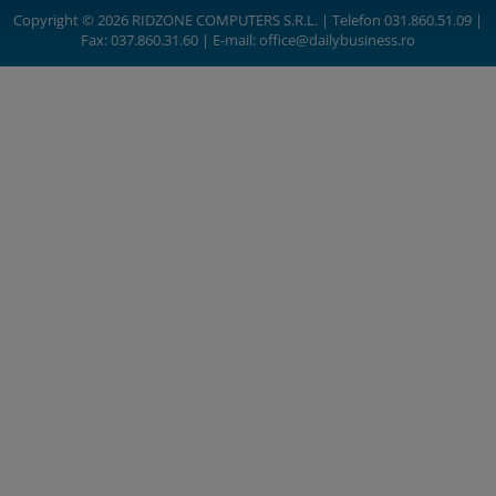
Copyright © 2026 RIDZONE COMPUTERS S.R.L. | Telefon 031.860.51.09 |
Fax: 037.860.31.60 | E-mail:
office@dailybusiness.ro