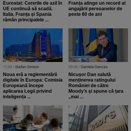
Eurostat: Cererile de azil în
Franța atinge un record al
UE continuă să scadă.
angajării persoanelor de
Italia, Franța și Spania
peste 60 de ani
rămân principalele ...
11:00 •
Stefan Simion
09:34 •
Daniela Oancea
Noua eră a reglementării
Nicușor Dan salută
digitale în Europa: Comisia
menținerea ratingului
Europeană începe
României de către
aplicarea Legii privind
Moody’s și spune că țara
inteligența ...
„mai ...