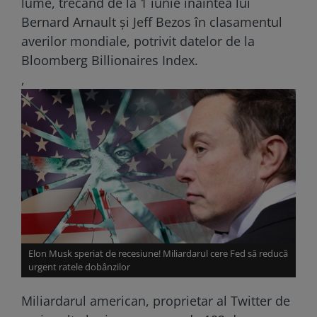
lume, trecând de la 1 iunie înaintea lui
Bernard Arnault şi Jeff Bezos în clasamentul
averilor mondiale, potrivit datelor de la
Bloomberg Billionaires Index.
,
Elon Musk speriat de recesiune! Miliardarul cere Fed să reducă
urgent ratele dobânzilor
Miliardarul american, proprietar al Twitter de