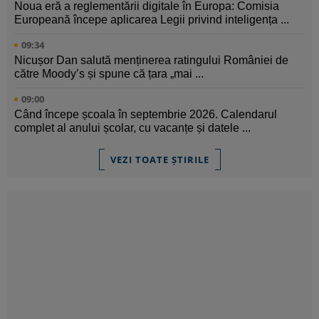
Noua eră a reglementării digitale în Europa: Comisia
Europeană începe aplicarea Legii privind inteligența ...
09:34
Nicușor Dan salută menținerea ratingului României de
către Moody’s și spune că țara „mai ...
09:00
Când începe școala în septembrie 2026. Calendarul
complet al anului școlar, cu vacanțe și datele ...
VEZI TOATE ȘTIRILE