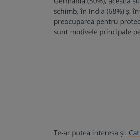
Germania (50%), aceștia sun
schimb, în India (68%) și î
preocuparea pentru protecț
sunt motivele principale p
Te-ar putea interesa și:
Cat