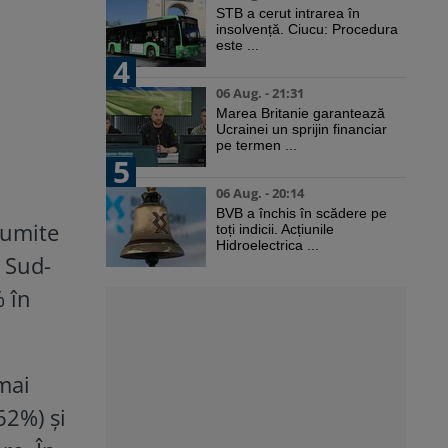
STB a cerut intrarea în
insolvență. Ciucu: Procedura
este ...
4
06 Aug. - 21:31
Marea Britanie garantează
Ucrainei un sprijin financiar
pe termen ...
5
06 Aug. - 20:14
BVB a închis în scădere pe
numite
toți indicii. Acțiunile
Hidroelectrica ...
e Sud-
% în
mai
62%) și