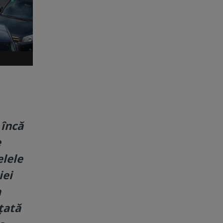
 încă
e
elele
iei
a
țată