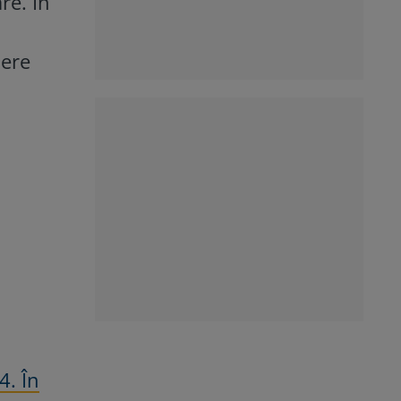
re. În
nere
4. În