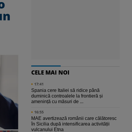
o
un
CELE MAI NOI
17:41
Spania cere Italiei să ridice până
duminică controalele la frontieră și
amenință cu măsuri de ...
16:55
MAE avertizează românii care călătoresc
în Sicilia după intensificarea activității
vulcanului Etna