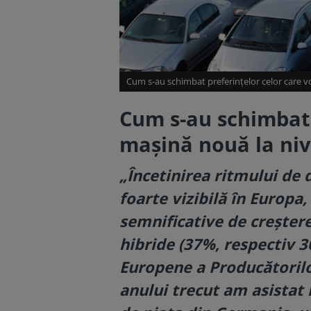
Cum s-au schimbat preferințelor celor care vo
Cum s-au schimbat 
mașină nouă la niv
„Încetinirea ritmului de 
foarte vizibilă în Europa
semnificative de creștere
hibride (37%, respectiv 3
Europene a Producătoril
anului trecut am asistat 