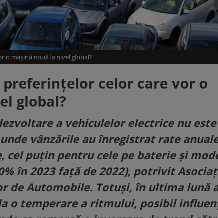
r o mașină nouă la nivel global?
preferințelor celor care vor o
el global?
dezvoltare a vehiculelor electrice nu este
, unde vânzările au înregistrat rate anual
, cel puțin pentru cele pe baterie și mod
0% în 2023 față de 2022), potrivit Asociaț
or de Automobile.
Totuși, în ultima lună 
la o temperare a ritmului, posibil influen