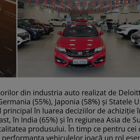
orilor din industria auto realizat de Deloit
Germania (55%), Japonia (58%) și Statele U
l principal în luarea deciziilor de achiziție 
ast, în India (65%) și în regiunea Asia de S
litatea produsului. În timp ce pentru cei 
 performanța vehiculelor joacă un rol esen