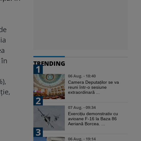
 de
ia
ea
 în
TRENDING
1
06 Aug. - 18:40
),
Camera Deputaților se va
reuni într-o sesiune
ție,
extraordinară ...
2
07 Aug. - 09:34
Exercițiu demonstrativ cu
avioane F-16 la Baza 86
Aeriană Borcea. ...
3
06 Aug. - 19:14