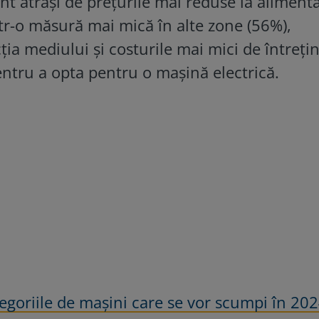
t atrași de prețurile mai reduse la alimenta
ntr-o măsură mai mică în alte zone (56%),
ia mediului și costurile mai mici de întreți
entru a opta pentru o mașină electrică.
egoriile de maşini care se vor scumpi în 202