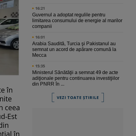
16:21
Guvernul a adoptat regulile pentru
limitarea consumului de energie al marilor
companii
16:01
Arabia Saudită, Turcia şi Pakistanul au
semnat un acord de apărare comună la
Mecca
15:35
Ministerul Sănătăţii a semnat 49 de acte
adiţionale pentru continuarea investiţiilor
din PNRR în ...
te în
nite
VEZI TOATE ȘTIRILE
în ceea
ud-Est
din
țial în