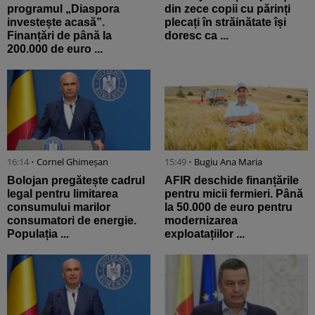
programul „Diaspora
din zece copii cu părinți
investește acasă”.
plecați în străinătate își
Finanțări de până la
doresc ca ...
200.000 de euro ...
16:14 •
Cornel Ghimeșan
15:49 •
Bugiu ⁠Ana Maria
Bolojan pregătește cadrul
AFIR deschide finanțările
legal pentru limitarea
pentru micii fermieri. Până
consumului marilor
la 50.000 de euro pentru
consumatori de energie.
modernizarea
Populația ...
exploatațiilor ...