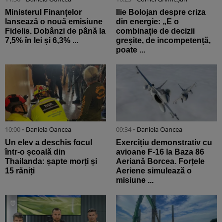
Ministerul Finanțelor
Ilie Bolojan despre criza
lansează o nouă emisiune
din energie: „E o
Fidelis. Dobânzi de până la
combinație de decizii
7,5% în lei și 6,3% ...
greșite, de incompetență,
poate ...
10:00 •
Daniela Oancea
09:34 •
Daniela Oancea
Un elev a deschis focul
Exercițiu demonstrativ cu
într-o școală din
avioane F-16 la Baza 86
Thailanda: șapte morți și
Aeriană Borcea. Forțele
15 răniți
Aeriene simulează o
misiune ...