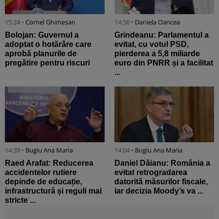
15:24 •
Cornel Ghimeșan
14:58 •
Daniela Oancea
Bolojan: Guvernul a
Grindeanu: Parlamentul a
adoptat o hotărâre care
evitat, cu votul PSD,
aprobă planurile de
pierderea a 5,8 miliarde
pregătire pentru riscuri
euro din PNRR și a facilitat
...
14:39 •
Bugiu ⁠Ana Maria
14:04 •
Bugiu ⁠Ana Maria
Raed Arafat: Reducerea
Daniel Dăianu: România a
accidentelor rutiere
evitat retrogradarea
depinde de educație,
datorită măsurilor fiscale,
infrastructură și reguli mai
iar decizia Moody’s va ...
stricte ...