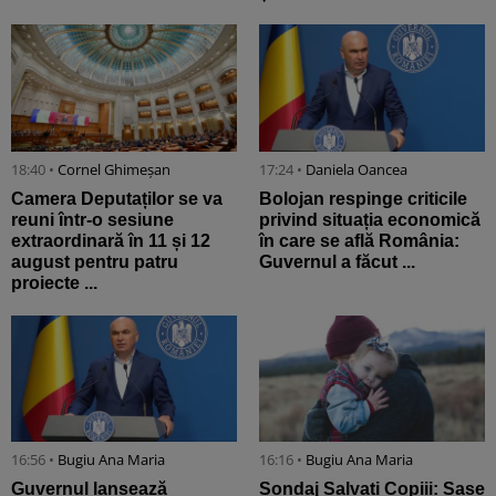
18:40 •
Cornel Ghimeșan
17:24 •
Daniela Oancea
Camera Deputaților se va
Bolojan respinge criticile
reuni într-o sesiune
privind situația economică
extraordinară în 11 și 12
în care se află România:
august pentru patru
Guvernul a făcut ...
proiecte ...
16:56 •
Bugiu ⁠Ana Maria
16:16 •
Bugiu ⁠Ana Maria
Guvernul lansează
Sondaj Salvați Copiii: Șase