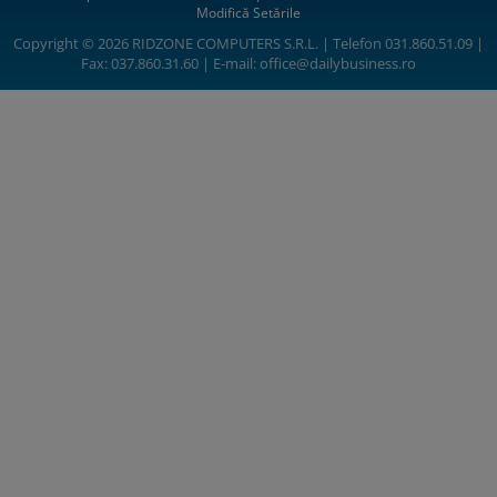
Modifică Setările
Copyright © 2026 RIDZONE COMPUTERS S.R.L. | Telefon 031.860.51.09 |
Fax: 037.860.31.60 | E-mail:
office@dailybusiness.ro