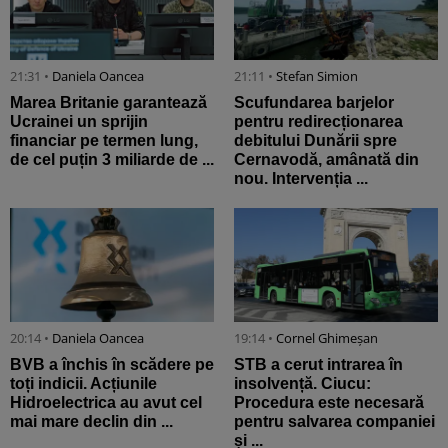
21:31 •
Daniela Oancea
21:11 •
Stefan Simion
Marea Britanie garantează
Scufundarea barjelor
Ucrainei un sprijin
pentru redirecționarea
financiar pe termen lung,
debitului Dunării spre
de cel puțin 3 miliarde de ...
Cernavodă, amânată din
nou. Intervenția ...
20:14 •
Daniela Oancea
19:14 •
Cornel Ghimeșan
BVB a închis în scădere pe
STB a cerut intrarea în
toți indicii. Acțiunile
insolvență. Ciucu:
Hidroelectrica au avut cel
Procedura este necesară
mai mare declin din ...
pentru salvarea companiei
și ...