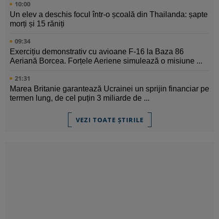
10:00
Un elev a deschis focul într-o școală din Thailanda: șapte
morți și 15 răniți
09:34
Exercițiu demonstrativ cu avioane F-16 la Baza 86
Aeriană Borcea. Forțele Aeriene simulează o misiune ...
21:31
Marea Britanie garantează Ucrainei un sprijin financiar pe
termen lung, de cel puțin 3 miliarde de ...
VEZI TOATE ȘTIRILE