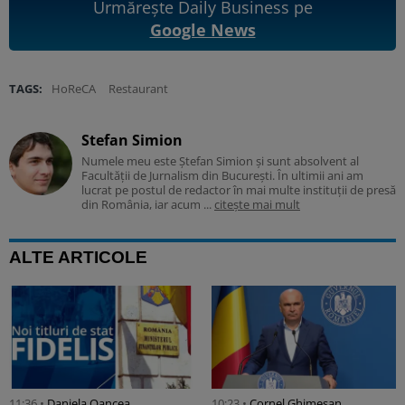
Urmărește Daily Business pe
Google News
TAGS:
HoReCA
Restaurant
Stefan Simion
Numele meu este Ștefan Simion și sunt absolvent al
Facultății de Jurnalism din București. În ultimii ani am
lucrat pe postul de redactor în mai multe instituții de presă
din România, iar acum ...
citește mai mult
ALTE ARTICOLE
11:36 •
Daniela Oancea
10:23 •
Cornel Ghimeșan