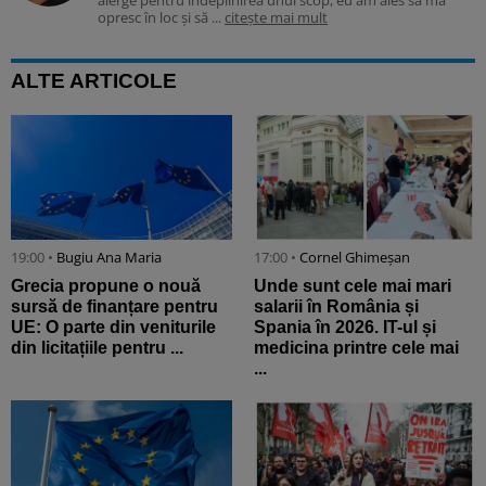
alerge pentru îndeplinirea unui scop, eu am ales să mă
opresc în loc și să ...
citește mai mult
ALTE ARTICOLE
19:00 •
Bugiu ⁠Ana Maria
17:00 •
Cornel Ghimeșan
Grecia propune o nouă
Unde sunt cele mai mari
sursă de finanțare pentru
salarii în România și
UE: O parte din veniturile
Spania în 2026. IT-ul și
din licitațiile pentru ...
medicina printre cele mai
...