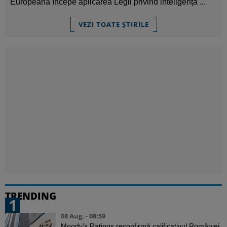
Europeană începe aplicarea Legii privind inteligența ...
VEZI TOATE ȘTIRILE
TRENDING
1
08 Aug. - 08:59
Moody’s Ratings reconfirmă calificativul României