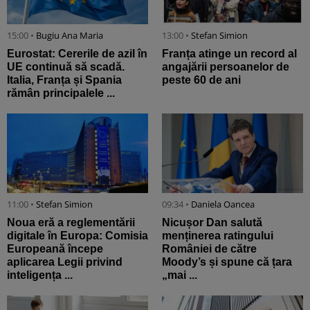
15:00 •
Bugiu ⁠Ana Maria
13:00 •
Stefan Simion
Eurostat: Cererile de azil în
Franța atinge un record al
UE continuă să scadă.
angajării persoanelor de
Italia, Franța și Spania
peste 60 de ani
rămân principalele ...
11:00 •
Stefan Simion
09:34 •
Daniela Oancea
Noua eră a reglementării
Nicușor Dan salută
digitale în Europa: Comisia
menținerea ratingului
Europeană începe
României de către
aplicarea Legii privind
Moody’s și spune că țara
inteligența ...
„mai ...