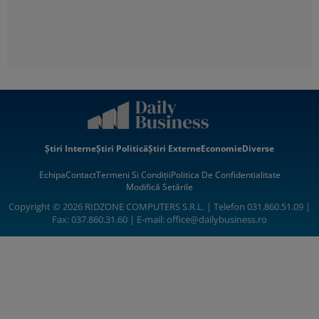
Știri Interne
Știri Politică
Știri Externe
Economie
Diverse
Echipa
Contact
Termeni Si Condiții
Politica De Confidentialitate
Modifică Setările
Copyright © 2026 RIDZONE COMPUTERS S.R.L. | Telefon 031.860.51.09 |
Fax: 037.860.31.60 | E-mail:
office@dailybusiness.ro