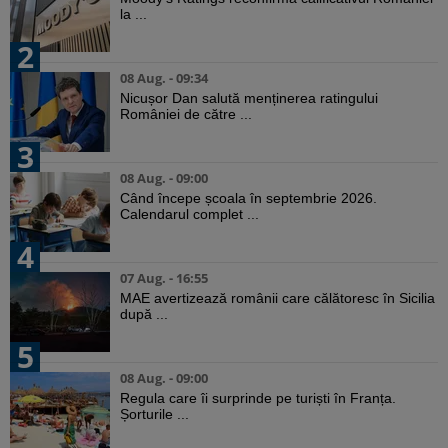
la ...
2
08 Aug. - 09:34
Nicușor Dan salută menținerea ratingului
României de către ...
3
08 Aug. - 09:00
Când începe școala în septembrie 2026.
Calendarul complet ...
4
07 Aug. - 16:55
MAE avertizează românii care călătoresc în Sicilia
după ...
5
08 Aug. - 09:00
Regula care îi surprinde pe turiști în Franța.
Șorturile ...