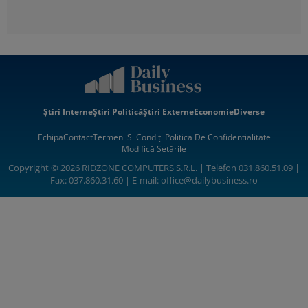
Știri Interne
Știri Politică
Știri Externe
Economie
Diverse
Echipa
Contact
Termeni Si Condiții
Politica De Confidentialitate
Modifică Setările
Copyright © 2026 RIDZONE COMPUTERS S.R.L. | Telefon 031.860.51.09 |
Fax: 037.860.31.60 | E-mail:
office@dailybusiness.ro