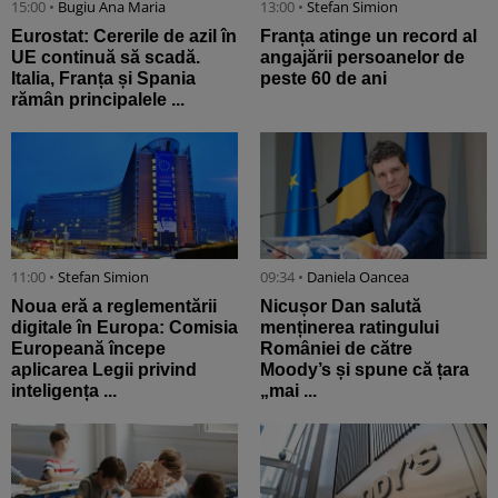
15:00 •
Bugiu ⁠Ana Maria
13:00 •
Stefan Simion
Eurostat: Cererile de azil în
Franța atinge un record al
UE continuă să scadă.
angajării persoanelor de
Italia, Franța și Spania
peste 60 de ani
rămân principalele ...
11:00 •
Stefan Simion
09:34 •
Daniela Oancea
Noua eră a reglementării
Nicușor Dan salută
digitale în Europa: Comisia
menținerea ratingului
Europeană începe
României de către
aplicarea Legii privind
Moody’s și spune că țara
inteligența ...
„mai ...