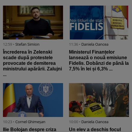
12:59 •
Stefan Simion
11:36 •
Daniela Oancea
Încrederea în Zelenski
Ministerul Finanțelor
scade după protestele
lansează o nouă emisiune
provocate de demiterea
Fidelis. Dobânzi de până la
ministrului apărării. Zalujni
7,5% în lei și 6,3% ...
...
10:23 •
Cornel Ghimeșan
10:00 •
Daniela Oancea
Ilie Bolojan despre criza
Un elev a deschis focul