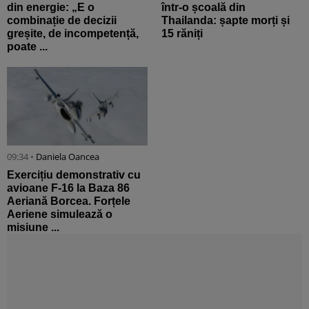
din energie: „E o
într-o școală din
combinație de decizii
Thailanda: șapte morți și
greșite, de incompetență,
15 răniți
poate ...
09:34 •
Daniela Oancea
Exercițiu demonstrativ cu
avioane F-16 la Baza 86
Aeriană Borcea. Forțele
Aeriene simulează o
misiune ...