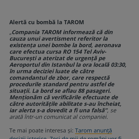
Alertă cu bombă la TAROM
„
Compania TAROM informează că din
cauza unui avertisment referitor la
existența unei bombe la bord, aeronava
care efectua cursa RO 154 Tel Aviv-
București a aterizat de urgență pe
Aeroportul din Istanbul la ora locală 03:30,
în urma deciziei luate de către
comandantul de zbor, care respectă
procedurile standard pentru astfel de
situații. La bord se aflau 88 pasageri.
Menționăm că verificările efectuate de
către autoritățile abilitate s-au încheiat,
iar alerta s-a dovedit a fi una falsă”
, se
arată într-un comunicat al companiei.
Te mai poate interesa și:
Tarom anunță
decizii istorice. Zeci de mii de români vor fi