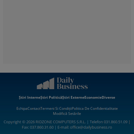
Știri Interne
Știri Politică
Știri Externe
Economie
Diverse
Echipa
Contact
Termeni Si Condiții
Politica De Confidentialitate
Modifică Setările
Copyright © 2026 RIDZONE COMPUTERS S.R.L. | Telefon 031.860.51.09 |
Fax: 037.860.31.60 | E-mail:
office@dailybusiness.ro