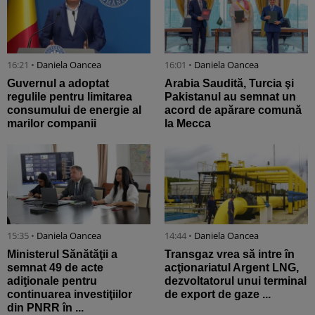
16:21 •
Daniela Oancea
16:01 •
Daniela Oancea
Guvernul a adoptat
Arabia Saudită, Turcia şi
regulile pentru limitarea
Pakistanul au semnat un
consumului de energie al
acord de apărare comună
marilor companii
la Mecca
15:35 •
Daniela Oancea
14:44 •
Daniela Oancea
Ministerul Sănătăţii a
Transgaz vrea să intre în
semnat 49 de acte
acţionariatul Argent LNG,
adiţionale pentru
dezvoltatorul unui terminal
continuarea investiţiilor
de export de gaze ...
din PNRR în ...