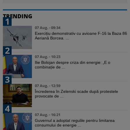
TRENDING
1
07 Aug. - 09:34
Exercițiu demonstrativ cu avioane F-16 la Baza 86
Aeriană Borcea. ...
2
07 Aug. - 10:23
Ilie Bolojan despre criza din energie: „E o
combinație de ...
3
07 Aug. - 12:59
Încrederea în Zelenski scade după protestele
provocate de ...
4
07 Aug. - 16:21
Guvernul a adoptat regulile pentru limitarea
consumului de energie ...