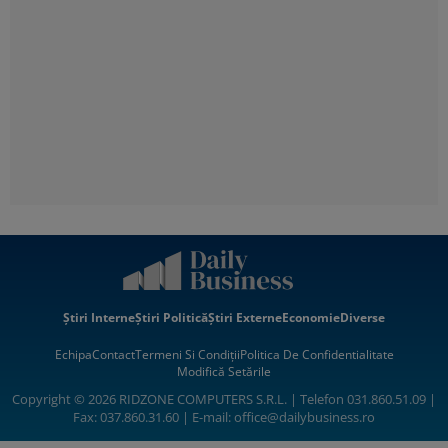
Știri Interne
Știri Politică
Știri Externe
Economie
Diverse
Echipa
Contact
Termeni Si Condiții
Politica De Confidentialitate
Modifică Setările
Copyright © 2026 RIDZONE COMPUTERS S.R.L. | Telefon 031.860.51.09 |
Fax: 037.860.31.60 | E-mail:
office@dailybusiness.ro