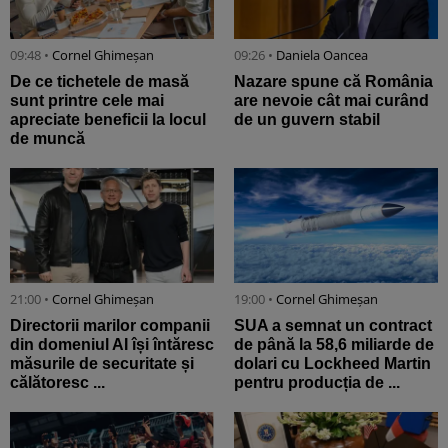
09:48 •
Cornel Ghimeșan
09:26 •
Daniela Oancea
De ce tichetele de masă
Nazare spune că România
sunt printre cele mai
are nevoie cât mai curând
apreciate beneficii la locul
de un guvern stabil
de muncă
21:00 •
Cornel Ghimeșan
19:00 •
Cornel Ghimeșan
Directorii marilor companii
SUA a semnat un contract
din domeniul AI își întăresc
de până la 58,6 miliarde de
măsurile de securitate și
dolari cu Lockheed Martin
călătoresc ...
pentru producția de ...