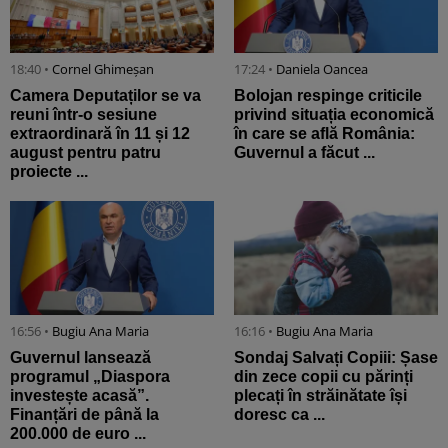
18:40 •
Cornel Ghimeșan
17:24 •
Daniela Oancea
Camera Deputaților se va
Bolojan respinge criticile
reuni într-o sesiune
privind situația economică
extraordinară în 11 și 12
în care se află România:
august pentru patru
Guvernul a făcut ...
proiecte ...
16:56 •
Bugiu ⁠Ana Maria
16:16 •
Bugiu ⁠Ana Maria
Guvernul lansează
Sondaj Salvați Copiii: Șase
programul „Diaspora
din zece copii cu părinți
investește acasă”.
plecați în străinătate își
Finanțări de până la
doresc ca ...
200.000 de euro ...