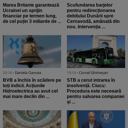
Marea Britanie garantează
Scufundarea barjelor
Ucrainei un sprijin
pentru redirecționarea
financiar pe termen lung,
debitului Dunării spre
de cel puțin 3 miliarde de ...
Cernavodă, amânată din
nou. Intervenția ...
20:14 •
Daniela Oancea
19:14 •
Cornel Ghimeșan
BVB a închis în scădere pe
STB a cerut intrarea în
toți indicii. Acțiunile
insolvență. Ciucu:
Hidroelectrica au avut cel
Procedura este necesară
mai mare declin din ...
pentru salvarea companiei
și ...