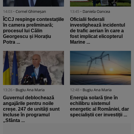
14:03 •
Cornel Ghimeșan
13:45 •
Daniela Oancea
ÎCCJ respinge contestațiile
Oficialii federali
în camera preliminară;
investighează incidentul
procesul lui Călin
de trafic aerian în care a
Georgescu și Horațiu
fost implicat elicopterul
Potra ...
Marine ...
13:26 •
Bugiu ⁠Ana Maria
12:48 •
Bugiu ⁠Ana Maria
Guvernul deblochează
Energia solară ține în
angajările pentru noile
echilibru sistemul
creșe. 247 de unități sunt
energetic al României, dar
incluse în programul
specialiștii cer investiții ...
„Sfânta ...