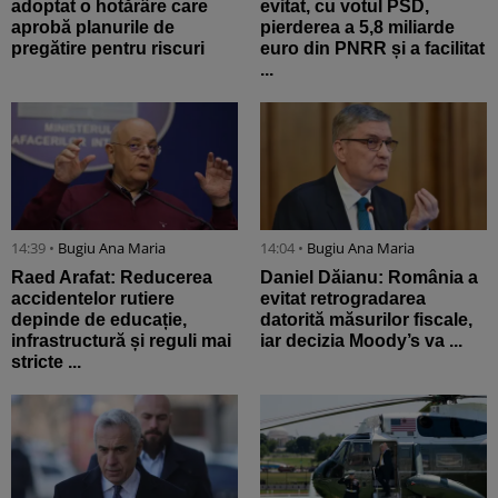
adoptat o hotărâre care
evitat, cu votul PSD,
aprobă planurile de
pierderea a 5,8 miliarde
pregătire pentru riscuri
euro din PNRR și a facilitat
...
14:39 •
Bugiu ⁠Ana Maria
14:04 •
Bugiu ⁠Ana Maria
Raed Arafat: Reducerea
Daniel Dăianu: România a
accidentelor rutiere
evitat retrogradarea
depinde de educație,
datorită măsurilor fiscale,
infrastructură și reguli mai
iar decizia Moody’s va ...
stricte ...