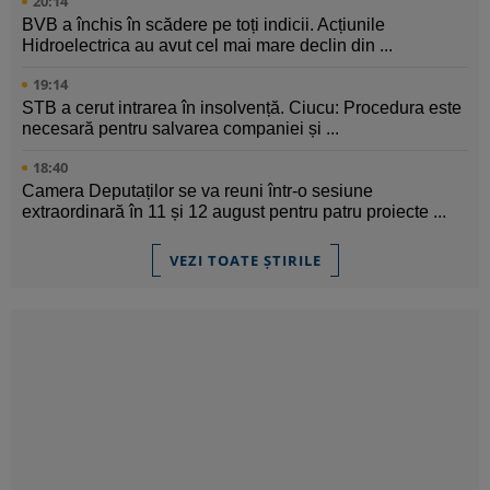
20:14
BVB a închis în scădere pe toți indicii. Acțiunile
Hidroelectrica au avut cel mai mare declin din ...
19:14
STB a cerut intrarea în insolvență. Ciucu: Procedura este
necesară pentru salvarea companiei și ...
18:40
Camera Deputaților se va reuni într-o sesiune
extraordinară în 11 și 12 august pentru patru proiecte ...
VEZI TOATE ȘTIRILE