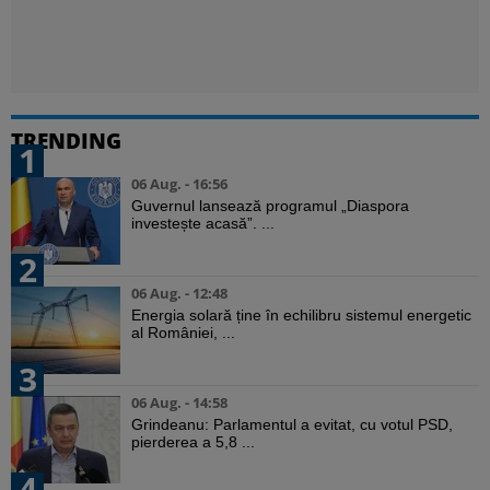
TRENDING
1
06 Aug. - 16:56
Guvernul lansează programul „Diaspora
investește acasă”. ...
2
06 Aug. - 12:48
Energia solară ține în echilibru sistemul energetic
al României, ...
3
06 Aug. - 14:58
Grindeanu: Parlamentul a evitat, cu votul PSD,
pierderea a 5,8 ...
4