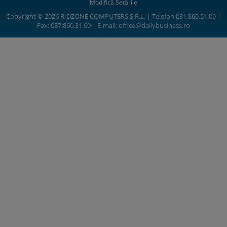
Modifică Setările
Copyright © 2026 RIDZONE COMPUTERS S.R.L. | Telefon 031.860.51.09 |
Fax: 037.860.31.60 | E-mail:
office@dailybusiness.ro