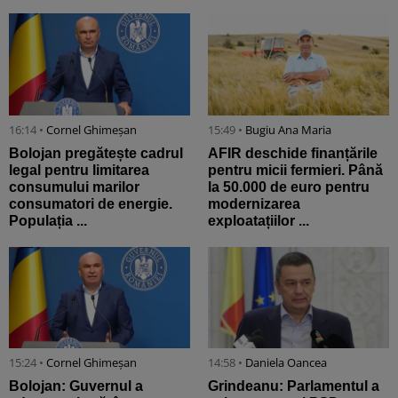
16:14 •
Cornel Ghimeșan
15:49 •
Bugiu ⁠Ana Maria
Bolojan pregătește cadrul
AFIR deschide finanțările
legal pentru limitarea
pentru micii fermieri. Până
consumului marilor
la 50.000 de euro pentru
consumatori de energie.
modernizarea
Populația ...
exploatațiilor ...
15:24 •
Cornel Ghimeșan
14:58 •
Daniela Oancea
Bolojan: Guvernul a
Grindeanu: Parlamentul a