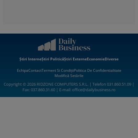
Știri Interne
Știri Politică
Știri Externe
Economie
Diverse
Echipa
Contact
Termeni Si Condiții
Politica De Confidentialitate
Modifică Setările
Copyright © 2026 RIDZONE COMPUTERS S.R.L. | Telefon 031.860.51.09 |
Fax: 037.860.31.60 | E-mail:
office@dailybusiness.ro