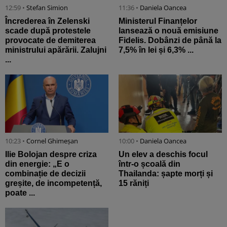
12:59 •
Stefan Simion
11:36 •
Daniela Oancea
Încrederea în Zelenski
Ministerul Finanțelor
scade după protestele
lansează o nouă emisiune
provocate de demiterea
Fidelis. Dobânzi de până la
ministrului apărării. Zalujni
7,5% în lei și 6,3% ...
...
10:23 •
Cornel Ghimeșan
10:00 •
Daniela Oancea
Ilie Bolojan despre criza
Un elev a deschis focul
din energie: „E o
într-o școală din
combinație de decizii
Thailanda: șapte morți și
greșite, de incompetență,
15 răniți
poate ...