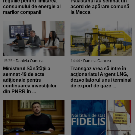
regulile pentru limitarea
Pakistanul au semnat un
consumului de energie al
acord de apărare comună
marilor companii
la Mecca
15:35 •
Daniela Oancea
14:44 •
Daniela Oancea
Ministerul Sănătăţii a
Transgaz vrea să intre în
semnat 49 de acte
acţionariatul Argent LNG,
adiţionale pentru
dezvoltatorul unui terminal
continuarea investiţiilor
de export de gaze ...
din PNRR în ...