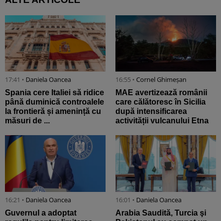
17:41 •
Daniela Oancea
16:55 •
Cornel Ghimeșan
Spania cere Italiei să ridice
MAE avertizează românii
până duminică controalele
care călătoresc în Sicilia
la frontieră și amenință cu
după intensificarea
măsuri de ...
activității vulcanului Etna
16:21 •
Daniela Oancea
16:01 •
Daniela Oancea
Guvernul a adoptat
Arabia Saudită, Turcia şi