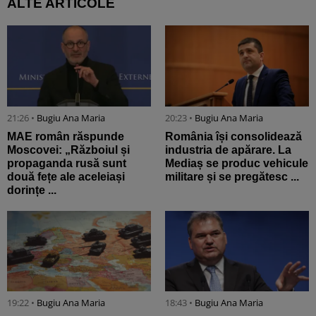
ALTE ARTICOLE
21:26 •
Bugiu ⁠Ana Maria
20:23 •
Bugiu ⁠Ana Maria
MAE român răspunde
România își consolidează
Moscovei: „Războiul și
industria de apărare. La
propaganda rusă sunt
Mediaș se produc vehicule
două fețe ale aceleiași
militare și se pregătesc ...
dorințe ...
19:22 •
Bugiu ⁠Ana Maria
18:43 •
Bugiu ⁠Ana Maria