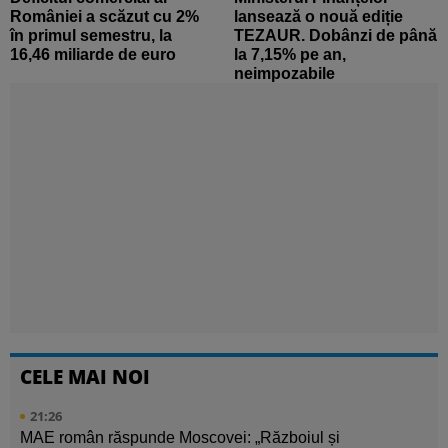
României a scăzut cu 2%
lansează o nouă ediție
în primul semestru, la
TEZAUR. Dobânzi de până
16,46 miliarde de euro
la 7,15% pe an,
neimpozabile
CELE MAI NOI
21:26
MAE român răspunde Moscovei: „Războiul și