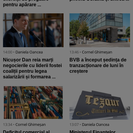
pentru apărare ...
14:00 •
Daniela Oancea
13:46 •
Cornel Ghimeșan
Nicușor Dan reia marți
BVB a început ședința de
negocierile cu liderii fostei
tranzacționare de luni în
coaliții pentru legea
creștere
salarizării și formarea ...
13:34 •
Cornel Ghimeșan
13:07 •
Daniela Oancea
Deficitul comercial al
Ministerul Finanțelor