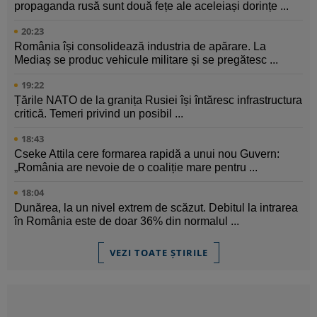
propaganda rusă sunt două fețe ale aceleiași dorințe ...
20:23
România își consolidează industria de apărare. La
Mediaș se produc vehicule militare și se pregătesc ...
19:22
Țările NATO de la granița Rusiei își întăresc infrastructura
critică. Temeri privind un posibil ...
18:43
Cseke Attila cere formarea rapidă a unui nou Guvern:
„România are nevoie de o coaliție mare pentru ...
18:04
Dunărea, la un nivel extrem de scăzut. Debitul la intrarea
în România este de doar 36% din normalul ...
VEZI TOATE ȘTIRILE