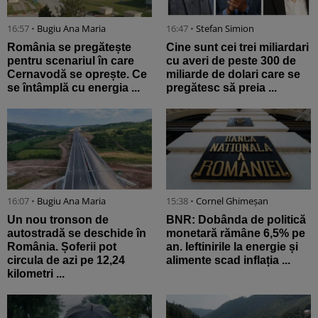
16:57 •
Bugiu ⁠Ana Maria
16:47 •
Stefan Simion
România se pregătește
Cine sunt cei trei miliardari
pentru scenariul în care
cu averi de peste 300 de
Cernavodă se oprește. Ce
miliarde de dolari care se
se întâmplă cu energia ...
pregătesc să preia ...
16:07 •
Bugiu ⁠Ana Maria
15:38 •
Cornel Ghimeșan
Un nou tronson de
BNR: Dobânda de politică
autostradă se deschide în
monetară rămâne 6,5% pe
România. Șoferii pot
an. Ieftinirile la energie și
circula de azi pe 12,24
alimente scad inflația ...
kilometri ...