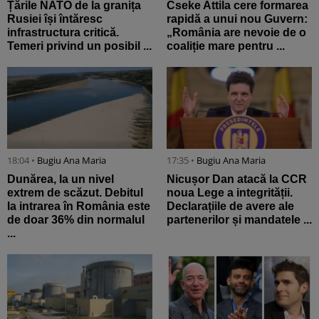
Țările NATO de la granița
Cseke Attila cere formarea
Rusiei își întăresc
rapidă a unui nou Guvern:
infrastructura critică.
„România are nevoie de o
Temeri privind un posibil ...
coaliție mare pentru ...
18:04 •
Bugiu ⁠Ana Maria
17:35 •
Bugiu ⁠Ana Maria
Dunărea, la un nivel
Nicușor Dan atacă la CCR
extrem de scăzut. Debitul
noua Lege a integrității.
la intrarea în România este
Declarațiile de avere ale
de doar 36% din normalul
partenerilor și mandatele ...
...