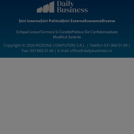
Știri Interne
Știri Politică
Știri Externe
Economie
Diverse
Echipa
Contact
Termeni Si Condiții
Politica De Confidentialitate
Modifică Setările
Copyright © 2026 RIDZONE COMPUTERS S.R.L. | Telefon 031.860.51.09 |
Fax: 037.860.31.60 | E-mail:
office@dailybusiness.ro