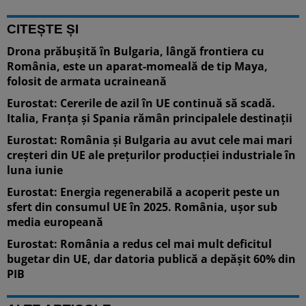
CITEȘTE ȘI
Drona prăbușită în Bulgaria, lângă frontiera cu
România, este un aparat-momeală de tip Maya,
folosit de armata ucraineană
Eurostat: Cererile de azil în UE continuă să scadă.
Italia, Franța și Spania rămân principalele destinații
Eurostat: România și Bulgaria au avut cele mai mari
creșteri din UE ale prețurilor producției industriale în
luna iunie
Eurostat: Energia regenerabilă a acoperit peste un
sfert din consumul UE în 2025. România, ușor sub
media europeană
Eurostat: România a redus cel mai mult deficitul
bugetar din UE, dar datoria publică a depășit 60% din
PIB