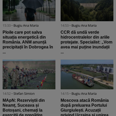
15:33 •
Bugiu ⁠Ana Maria
14:53 •
Bugiu ⁠Ana Maria
Ploile care pot salva
CCR dă undă verde
situația energetică din
hidrocentralelor din ariile
România. ANM anunță
protejate. Specialist: „Vom
precipitații în Dobrogea în
avea mai puține inundații
...
...
14:52 •
Stefan Simion
14:15 •
Bugiu ⁠Ana Maria
MApN: Rezerviștii din
Moscova atacă România
Neamț, Suceava și
după preluarea Portului
Botoșani, chemați la
Giurgiulești. Acuzații
exerciții de pregătire
privind Ucraina și unirea ...