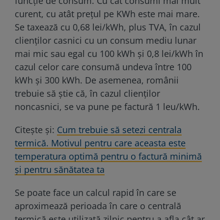
funcție de consum. Cu cât consumi mai mult
curent, cu atât prețul pe KWh este mai mare.
Se taxează cu 0,68 lei/kWh, plus TVA, în cazul
clienților casnici cu un consum mediu lunar
mai mic sau egal cu 100 kWh și 0,8 lei/kWh în
cazul celor care consumă undeva între 100
kWh și 300 kWh. De asemenea, românii
trebuie să știe că, în cazul clienților
noncasnici, se va pune pe factură 1 leu/kWh.
Citește și:
Cum trebuie să setezi centrala
termică. Motivul pentru care aceasta este
temperatura optimă pentru o factură minimă
și pentru sănătatea ta
Se poate face un calcul rapid în care se
aproximează perioada în care o centrală
termică este utilizată zilnic pentru a afla cât ar