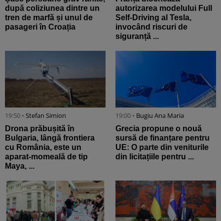
după coliziunea dintre un
autorizarea modelului Full
tren de marfă și unul de
Self-Driving al Tesla,
pasageri în Croația
invocând riscuri de
siguranță ...
19:50 •
Stefan Simion
19:00 •
Bugiu ⁠Ana Maria
Drona prăbușită în
Grecia propune o nouă
Bulgaria, lângă frontiera
sursă de finanțare pentru
cu România, este un
UE: O parte din veniturile
aparat-momeală de tip
din licitațiile pentru ...
Maya, ...