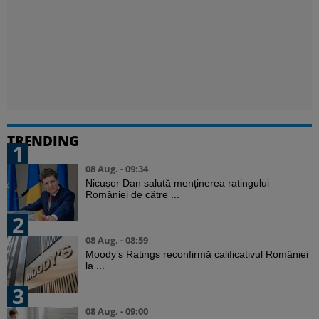
TRENDING
1
08 Aug. - 09:34
Nicușor Dan salută menținerea ratingului
României de către ...
2
08 Aug. - 08:59
Moody’s Ratings reconfirmă calificativul României
la ...
3
08 Aug. - 09:00