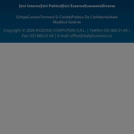
Știri Interne
Știri Politică
Știri Externe
Economie
Diverse
Echipa
Contact
Termeni Si Condiții
Politica De Confidentialitate
Modifică Setările
Copyright © 2026 RIDZONE COMPUTERS S.R.L. | Telefon 031.860.51.09 |
Fax: 037.860.31.60 | E-mail:
office@dailybusiness.ro