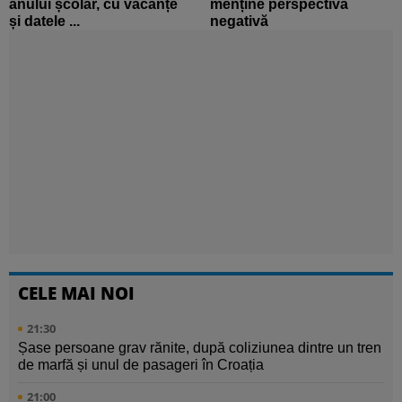
anului școlar, cu vacanțe
menține perspectiva
și datele ...
negativă
CELE MAI NOI
21:30
Șase persoane grav rănite, după coliziunea dintre un tren
de marfă și unul de pasageri în Croația
21:00