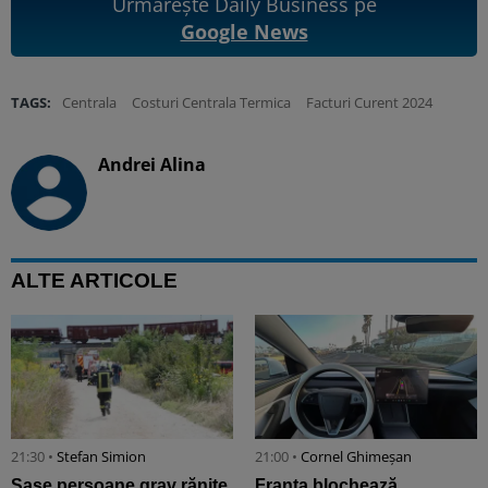
Urmărește Daily Business pe
Google News
TAGS:
Centrala
Costuri Centrala Termica
Facturi Curent 2024
Andrei Alina
ALTE ARTICOLE
21:30 •
Stefan Simion
21:00 •
Cornel Ghimeșan
Șase persoane grav rănite,
Franța blochează