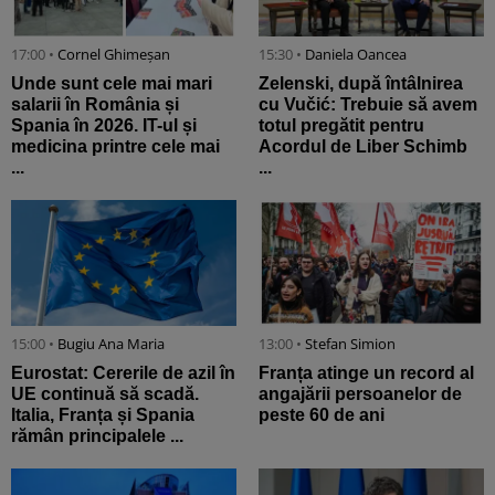
17:00 •
Cornel Ghimeșan
15:30 •
Daniela Oancea
Unde sunt cele mai mari
Zelenski, după întâlnirea
salarii în România și
cu Vučić: Trebuie să avem
Spania în 2026. IT-ul și
totul pregătit pentru
medicina printre cele mai
Acordul de Liber Schimb
...
...
15:00 •
Bugiu ⁠Ana Maria
13:00 •
Stefan Simion
Eurostat: Cererile de azil în
Franța atinge un record al
UE continuă să scadă.
angajării persoanelor de
Italia, Franța și Spania
peste 60 de ani
rămân principalele ...