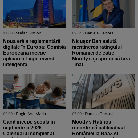
11:00 •
Stefan Simion
09:34 •
Daniela Oancea
Noua eră a reglementării
Nicușor Dan salută
digitale în Europa: Comisia
menținerea ratingului
Europeană începe
României de către
aplicarea Legii privind
Moody’s și spune că țara
inteligența ...
„mai ...
09:00 •
Bugiu ⁠Ana Maria
07:00 •
Daniela Oancea
Când începe școala în
Moody’s Ratings
septembrie 2026.
reconfirmă calificativul
Calendarul complet al
României la Baa3 și