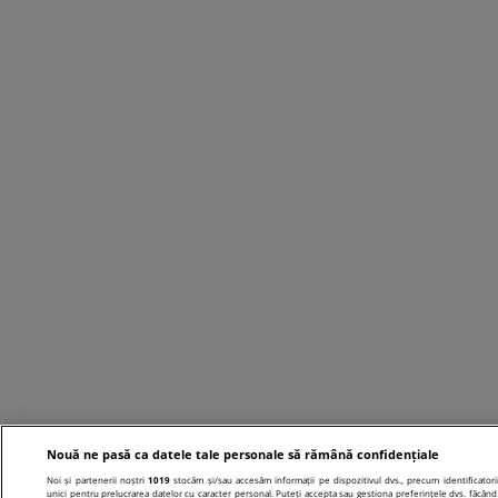
Nouă ne pasă ca datele tale personale să rămână confidențiale
Noi și partenerii noștri
1019
stocăm și/sau accesăm informații pe dispozitivul dvs., precum identificatori
unici pentru prelucrarea datelor cu caracter personal. Puteți accepta sau gestiona preferințele dvs. făcând 