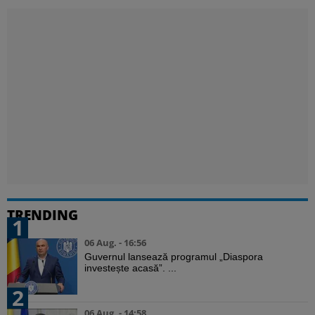
TRENDING
1
06 Aug. - 16:56
Guvernul lansează programul „Diaspora
investește acasă”. ...
2
06 Aug. - 14:58