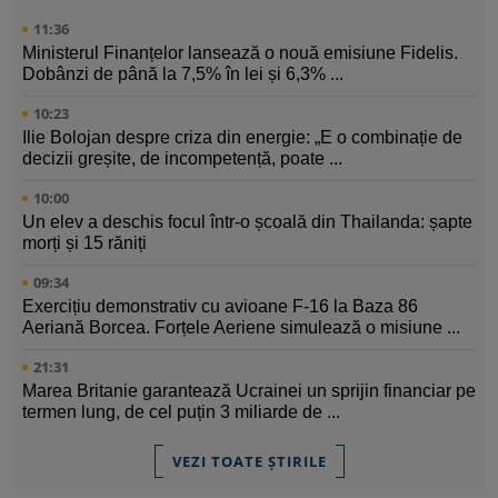
11:36
Ministerul Finanțelor lansează o nouă emisiune Fidelis.
Dobânzi de până la 7,5% în lei și 6,3% ...
10:23
Ilie Bolojan despre criza din energie: „E o combinație de
decizii greșite, de incompetență, poate ...
10:00
Un elev a deschis focul într-o școală din Thailanda: șapte
morți și 15 răniți
09:34
Exercițiu demonstrativ cu avioane F-16 la Baza 86
Aeriană Borcea. Forțele Aeriene simulează o misiune ...
21:31
Marea Britanie garantează Ucrainei un sprijin financiar pe
termen lung, de cel puțin 3 miliarde de ...
VEZI TOATE ȘTIRILE