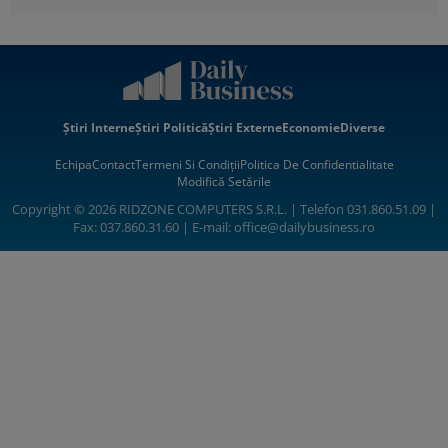
Știri Interne
Știri Politică
Știri Externe
Economie
Diverse
Echipa
Contact
Termeni Si Condiții
Politica De Confidentialitate
Modifică Setările
Copyright © 2026 RIDZONE COMPUTERS S.R.L. | Telefon 031.860.51.09 |
Fax: 037.860.31.60 | E-mail:
office@dailybusiness.ro