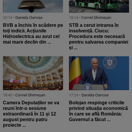
20:14 •
Daniela Oancea
19:14 •
Cornel Ghimeșan
BVB a închis în scădere pe
STB a cerut intrarea în
toți indicii. Acțiunile
insolvență. Ciucu:
Hidroelectrica au avut cel
Procedura este necesară
mai mare declin din ...
pentru salvarea companiei
și ...
18:40 •
Cornel Ghimeșan
17:24 •
Daniela Oancea
Camera Deputaților se va
Bolojan respinge criticile
reuni într-o sesiune
privind situația economică
extraordinară în 11 și 12
în care se află România:
august pentru patru
Guvernul a făcut ...
proiecte ...