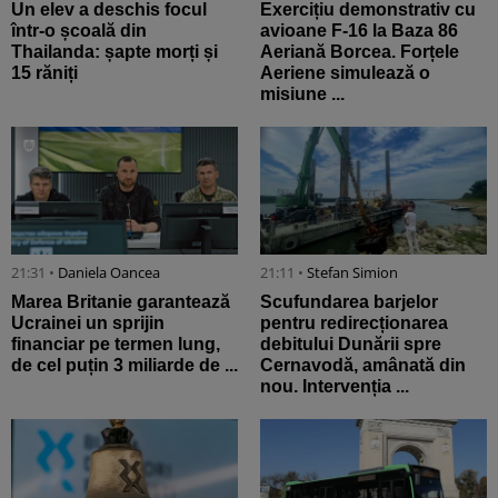
Un elev a deschis focul
Exercițiu demonstrativ cu
într-o școală din
avioane F-16 la Baza 86
Thailanda: șapte morți și
Aeriană Borcea. Forțele
15 răniți
Aeriene simulează o
misiune ...
21:31 •
Daniela Oancea
21:11 •
Stefan Simion
Marea Britanie garantează
Scufundarea barjelor
Ucrainei un sprijin
pentru redirecționarea
financiar pe termen lung,
debitului Dunării spre
de cel puțin 3 miliarde de ...
Cernavodă, amânată din
nou. Intervenția ...