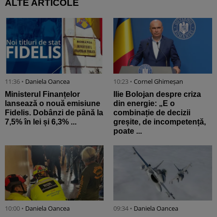
ALTE ARTICOLE
11:36 •
Daniela Oancea
10:23 •
Cornel Ghimeșan
Ministerul Finanțelor
Ilie Bolojan despre criza
lansează o nouă emisiune
din energie: „E o
Fidelis. Dobânzi de până la
combinație de decizii
7,5% în lei și 6,3% ...
greșite, de incompetență,
poate ...
10:00 •
Daniela Oancea
09:34 •
Daniela Oancea