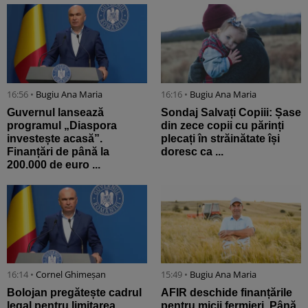
16:56 •
Bugiu ⁠Ana Maria
16:16 •
Bugiu ⁠Ana Maria
Guvernul lansează
Sondaj Salvați Copiii: Șase
programul „Diaspora
din zece copii cu părinți
investește acasă”.
plecați în străinătate își
Finanțări de până la
doresc ca ...
200.000 de euro ...
16:14 •
Cornel Ghimeșan
15:49 •
Bugiu ⁠Ana Maria
Bolojan pregătește cadrul
AFIR deschide finanțările
legal pentru limitarea
pentru micii fermieri. Până