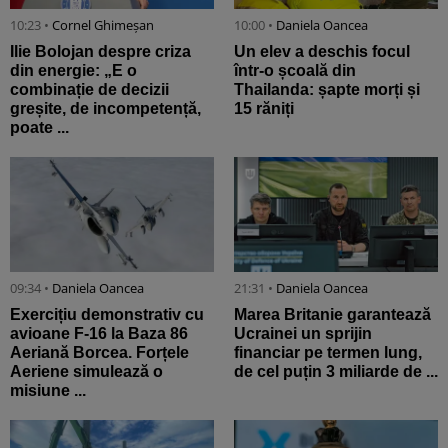
10:23 •
Cornel Ghimeșan
10:00 •
Daniela Oancea
Ilie Bolojan despre criza
Un elev a deschis focul
din energie: „E o
într-o școală din
combinație de decizii
Thailanda: șapte morți și
greșite, de incompetență,
15 răniți
poate ...
09:34 •
Daniela Oancea
21:31 •
Daniela Oancea
Exercițiu demonstrativ cu
Marea Britanie garantează
avioane F-16 la Baza 86
Ucrainei un sprijin
Aeriană Borcea. Forțele
financiar pe termen lung,
Aeriene simulează o
de cel puțin 3 miliarde de ...
misiune ...