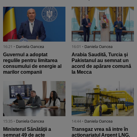
16:21 •
Daniela Oancea
16:01 •
Daniela Oancea
Guvernul a adoptat
Arabia Saudită, Turcia şi
regulile pentru limitarea
Pakistanul au semnat un
consumului de energie al
acord de apărare comună
marilor companii
la Mecca
15:35 •
Daniela Oancea
14:44 •
Daniela Oancea
Ministerul Sănătăţii a
Transgaz vrea să intre în
semnat 49 de acte
acţionariatul Argent LNG,