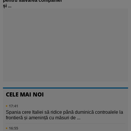
pentru salvarea companiei
și ...
CELE MAI NOI
17:41
Spania cere Italiei să ridice până duminică controalele la
frontieră și amenință cu măsuri de ...
16:55