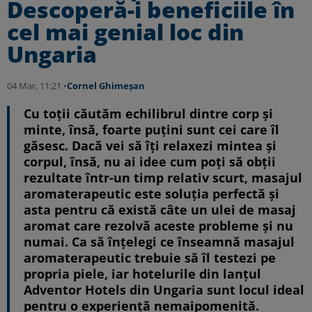
Descoperă-i beneficiile în
cel mai genial loc din
Ungaria
04 Mar, 11:21 •
Cornel Ghimeșan
Cu toții căutăm echilibrul dintre corp și
minte, însă, foarte puțini sunt cei care îl
găsesc. Dacă vei să îți relaxezi mintea și
corpul, însă, nu ai idee cum poți să obții
rezultate într-un timp relativ scurt, masajul
aromaterapeutic este soluția perfectă și
asta pentru că există câte un ulei de masaj
aromat care rezolvă aceste probleme și nu
numai. Ca să înțelegi ce înseamnă masajul
aromaterapeutic trebuie să îl testezi pe
propria piele, iar hotelurile din lanțul
Adventor Hotels din Ungaria sunt locul ideal
pentru o experiență nemaipomenită.