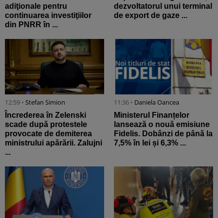
adiţionale pentru
dezvoltatorul unui terminal
continuarea investiţiilor
de export de gaze ...
din PNRR în ...
12:59 •
Stefan Simion
11:36 •
Daniela Oancea
Încrederea în Zelenski
Ministerul Finanțelor
scade după protestele
lansează o nouă emisiune
provocate de demiterea
Fidelis. Dobânzi de până la
ministrului apărării. Zalujni
7,5% în lei și 6,3% ...
...