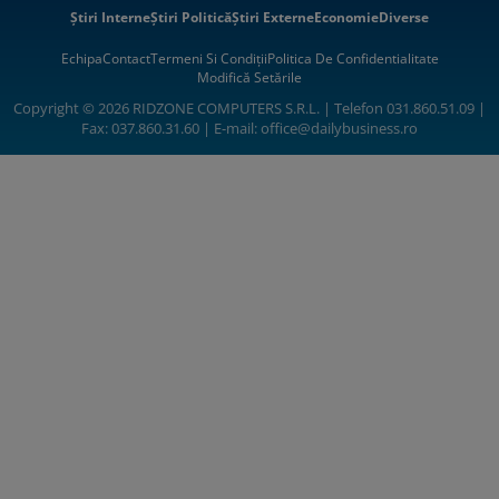
Știri Interne
Știri Politică
Știri Externe
Economie
Diverse
Echipa
Contact
Termeni Si Condiții
Politica De Confidentialitate
Modifică Setările
Copyright © 2026 RIDZONE COMPUTERS S.R.L. | Telefon 031.860.51.09 |
Fax: 037.860.31.60 | E-mail:
office@dailybusiness.ro