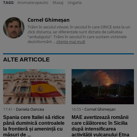
TAGS:
Aromaterapeutic
Masaj
Ungaria
Cornel Ghimeșan
Trăim în secolul vitezei, în secolul în care ORICE este la un
click distanța, iar diferențele sunt dictate de calitatea
“ambalajului”. Trăim în secolul în care suntem victimele
dezinformării ...
citește mai mult
ALTE ARTICOLE
17:41 •
Daniela Oancea
16:55 •
Cornel Ghimeșan
Spania cere Italiei să ridice
MAE avertizează românii
până duminică controalele
care călătoresc în Sicilia
la frontieră și amenință cu
după intensificarea
măsuri de ...
activității vulcanului Etna