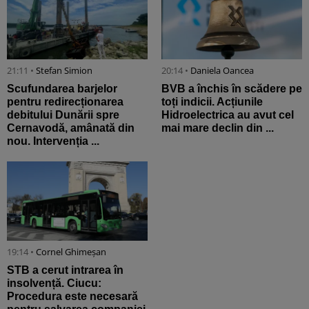
21:11 •
Stefan Simion
20:14 •
Daniela Oancea
Scufundarea barjelor
BVB a închis în scădere pe
pentru redirecționarea
toți indicii. Acțiunile
debitului Dunării spre
Hidroelectrica au avut cel
Cernavodă, amânată din
mai mare declin din ...
nou. Intervenția ...
19:14 •
Cornel Ghimeșan
STB a cerut intrarea în
insolvență. Ciucu:
Procedura este necesară