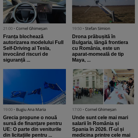
21:00 •
Cornel Ghimeșan
19:50 •
Stefan Simion
Franța blochează
Drona prăbușită în
autorizarea modelului Full
Bulgaria, lângă frontiera
Self-Driving al Tesla,
cu România, este un
invocând riscuri de
aparat-momeală de tip
siguranță ...
Maya, ...
19:00 •
Bugiu ⁠Ana Maria
17:00 •
Cornel Ghimeșan
Grecia propune o nouă
Unde sunt cele mai mari
sursă de finanțare pentru
salarii în România și
UE: O parte din veniturile
Spania în 2026. IT-ul și
din licitațiile pentru ...
medicina printre cele mai