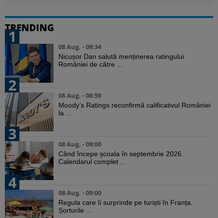
TRENDING
1
08 Aug. - 09:34
Nicușor Dan salută menținerea ratingului
României de către ...
2
08 Aug. - 08:59
Moody’s Ratings reconfirmă calificativul României
la ...
3
08 Aug. - 09:00
Când începe școala în septembrie 2026.
Calendarul complet ...
4
08 Aug. - 09:00
Regula care îi surprinde pe turiști în Franța.
Șorturile ...