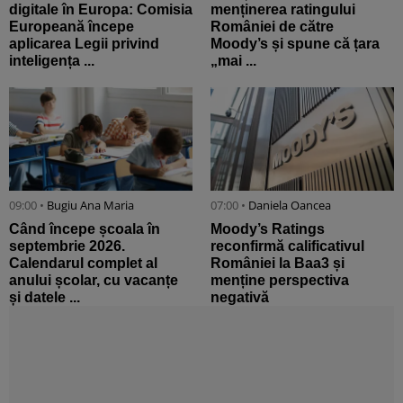
digitale în Europa: Comisia
menținerea ratingului
Europeană începe
României de către
aplicarea Legii privind
Moody’s și spune că țara
inteligența ...
„mai ...
09:00 •
Bugiu ⁠Ana Maria
07:00 •
Daniela Oancea
Când începe școala în
Moody’s Ratings
septembrie 2026.
reconfirmă calificativul
Calendarul complet al
României la Baa3 și
anului școlar, cu vacanțe
menține perspectiva
și datele ...
negativă