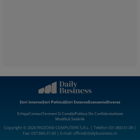
Știri Interne
Știri Politică
Știri Externe
Economie
Diverse
Echipa
Contact
Termeni Si Condiții
Politica De Confidentialitate
Modifică Setările
Copyright © 2026 RIDZONE COMPUTERS S.R.L. | Telefon 031.860.51.09 |
Fax: 037.860.31.60 | E-mail:
office@dailybusiness.ro