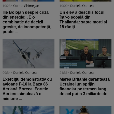
10:23 •
Cornel Ghimeșan
10:00 •
Daniela Oancea
Ilie Bolojan despre criza
Un elev a deschis focul
din energie: „E o
într-o școală din
combinație de decizii
Thailanda: șapte morți și
greșite, de incompetență,
15 răniți
poate ...
09:34 •
Daniela Oancea
21:31 •
Daniela Oancea
Exercițiu demonstrativ cu
Marea Britanie garantează
avioane F-16 la Baza 86
Ucrainei un sprijin
Aeriană Borcea. Forțele
financiar pe termen lung,
Aeriene simulează o
de cel puțin 3 miliarde de ...
misiune ...