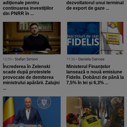
adiţionale pentru
dezvoltatorul unui terminal
continuarea investiţiilor
de export de gaze ...
din PNRR în ...
12:59 •
Stefan Simion
11:36 •
Daniela Oancea
Încrederea în Zelenski
Ministerul Finanțelor
scade după protestele
lansează o nouă emisiune
provocate de demiterea
Fidelis. Dobânzi de până la
ministrului apărării. Zalujni
7,5% în lei și 6,3% ...
...