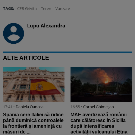
TAGS:
CFR Grivița
Teren
Vanzare
Lupu Alexandra
ALTE ARTICOLE
17:41 •
Daniela Oancea
16:55 •
Cornel Ghimeșan
Spania cere Italiei să ridice
MAE avertizează românii
până duminică controalele
care călătoresc în Sicilia
la frontieră și amenință cu
după intensificarea
măsuri de ...
activității vulcanului Etna