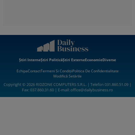
Știri Interne
Știri Politică
Știri Externe
Economie
Diverse
Echipa
Contact
Termeni Si Condiții
Politica De Confidentialitate
Modifică Setările
Copyright © 2026 RIDZONE COMPUTERS S.R.L. | Telefon 031.860.51.09 |
Fax: 037.860.31.60 | E-mail:
office@dailybusiness.ro