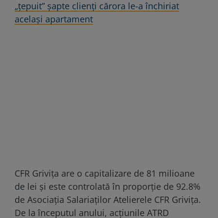
„ţepuit” şapte clienţi cărora le-a închiriat
acelaşi apartament
CFR Grivița are o capitalizare de 81 milioane
de lei și este controlată în proporție de 92.8%
de Asociația Salariaților Atelierele CFR Grivița.
De la începutul anului, acțiunile ATRD