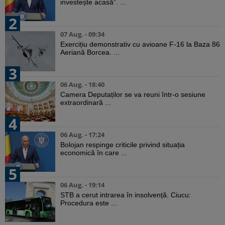
investește acasă”. ...
2
07 Aug. - 09:34
Exercițiu demonstrativ cu avioane F-16 la Baza 86
Aeriană Borcea. ...
3
06 Aug. - 18:40
Camera Deputaților se va reuni într-o sesiune
extraordinară ...
4
06 Aug. - 17:24
Bolojan respinge criticile privind situația
economică în care ...
5
06 Aug. - 19:14
STB a cerut intrarea în insolvență. Ciucu:
Procedura este ...