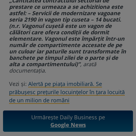
„Cantitatea contractului sectorial de
prestare ce urmeaza a se achizitiona este
astfel: – Servicii de modernizare vagoane
seria 2190 in vagon tip cuseta – 14 bucati.
(n.r. Vagonul cușetă este un vagon de
călători care ofera condiții de dormit
elementare. Vagonul este împărțit într-un
număr de compartimente accesate de pe
un culoar iar paturile sunt transformate în
banchete pe timpul zilei de o parte și de
alta a compartimentului)”
, arată
documentația.
Vezi și:
Alertă pe piața imobiliară. Se
prăbușesc prețurile locuințelor în țara locuită
de un milion de români
Urmărește Daily Business pe
Google News