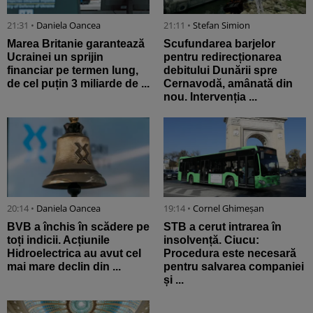
21:31 •
Daniela Oancea
21:11 •
Stefan Simion
Marea Britanie garantează
Scufundarea barjelor
Ucrainei un sprijin
pentru redirecționarea
financiar pe termen lung,
debitului Dunării spre
de cel puțin 3 miliarde de ...
Cernavodă, amânată din
nou. Intervenția ...
20:14 •
Daniela Oancea
19:14 •
Cornel Ghimeșan
BVB a închis în scădere pe
STB a cerut intrarea în
toți indicii. Acțiunile
insolvență. Ciucu:
Hidroelectrica au avut cel
Procedura este necesară
mai mare declin din ...
pentru salvarea companiei
și ...