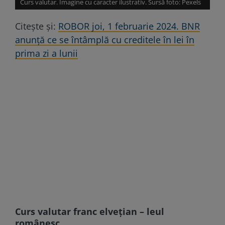
Curs valutar. Imagine cu caracter ilustrativ. Sursă foto: Pexels
Citește și:
ROBOR joi, 1 februarie 2024. BNR
anunță ce se întâmplă cu creditele în lei în
prima zi a lunii
Curs valutar franc elvețian – leul
românesc