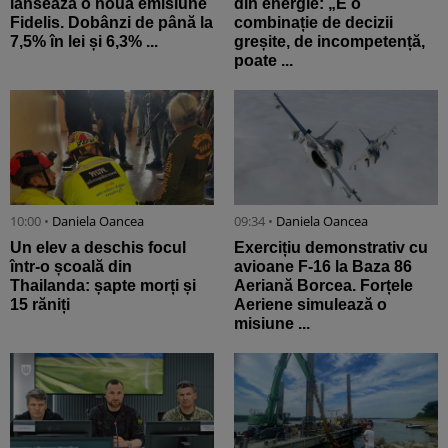
lansează o nouă emisiune
din energie: „E o
Fidelis. Dobânzi de până la
combinație de decizii
7,5% în lei și 6,3% ...
greșite, de incompetență,
poate ...
10:00 •
Daniela Oancea
09:34 •
Daniela Oancea
Un elev a deschis focul
Exercițiu demonstrativ cu
într-o școală din
avioane F-16 la Baza 86
Thailanda: șapte morți și
Aeriană Borcea. Forțele
15 răniți
Aeriene simulează o
misiune ...