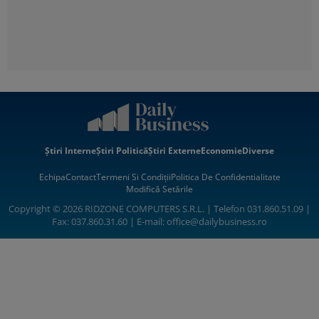
Știri Interne
Știri Politică
Știri Externe
Economie
Diverse
Echipa
Contact
Termeni Si Condiții
Politica De Confidentialitate
Modifică Setările
Copyright © 2026 RIDZONE COMPUTERS S.R.L. | Telefon 031.860.51.09 |
Fax: 037.860.31.60 | E-mail:
office@dailybusiness.ro