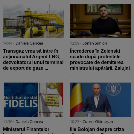
14:44 •
Daniela Oancea
12:59 •
Stefan Simion
Transgaz vrea să intre în
Încrederea în Zelenski
acţionariatul Argent LNG,
scade după protestele
dezvoltatorul unui terminal
provocate de demiterea
de export de gaze ...
ministrului apărării. Zalujni
...
11:36 •
Daniela Oancea
10:23 •
Cornel Ghimeșan
Ministerul Finanțelor
Ilie Bolojan despre criza