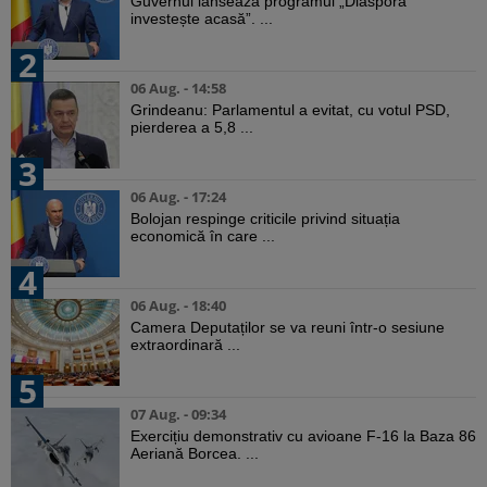
Guvernul lansează programul „Diaspora
investește acasă”. ...
2
06 Aug. - 14:58
Grindeanu: Parlamentul a evitat, cu votul PSD,
pierderea a 5,8 ...
3
06 Aug. - 17:24
Bolojan respinge criticile privind situația
economică în care ...
4
06 Aug. - 18:40
Camera Deputaților se va reuni într-o sesiune
extraordinară ...
5
07 Aug. - 09:34
Exercițiu demonstrativ cu avioane F-16 la Baza 86
Aeriană Borcea. ...