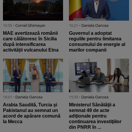
16:55 •
Cornel Ghimeșan
16:21 •
Daniela Oancea
MAE avertizează românii
Guvernul a adoptat
care călătoresc în Sicilia
regulile pentru limitarea
după intensificarea
consumului de energie al
activității vulcanului Etna
marilor companii
16:01 •
Daniela Oancea
15:35 •
Daniela Oancea
Arabia Saudită, Turcia şi
Ministerul Sănătăţii a
Pakistanul au semnat un
semnat 49 de acte
acord de apărare comună
adiţionale pentru
la Mecca
continuarea investiţiilor
din PNRR în ...