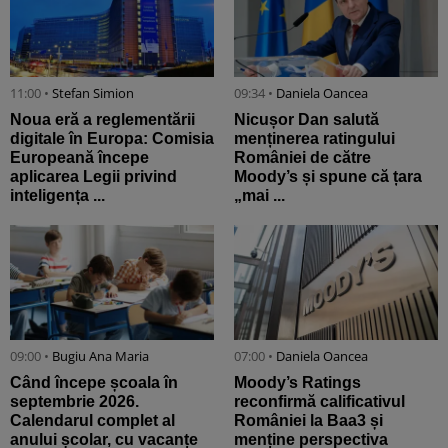
11:00 •
Stefan Simion
09:34 •
Daniela Oancea
Noua eră a reglementării
Nicușor Dan salută
digitale în Europa: Comisia
menținerea ratingului
Europeană începe
României de către
aplicarea Legii privind
Moody’s și spune că țara
inteligența ...
„mai ...
09:00 •
Bugiu ⁠Ana Maria
07:00 •
Daniela Oancea
Când începe școala în
Moody’s Ratings
septembrie 2026.
reconfirmă calificativul
Calendarul complet al
României la Baa3 și
anului școlar, cu vacanțe
menține perspectiva