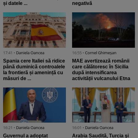
și datele ...
negativă
17:41 •
Daniela Oancea
16:55 •
Cornel Ghimeșan
Spania cere Italiei să ridice
MAE avertizează românii
până duminică controalele
care călătoresc în Sicilia
la frontieră și amenință cu
după intensificarea
măsuri de ...
activității vulcanului Etna
16:21 •
Daniela Oancea
16:01 •
Daniela Oancea
Guvernul a adoptat
Arabia Saudită, Turcia şi