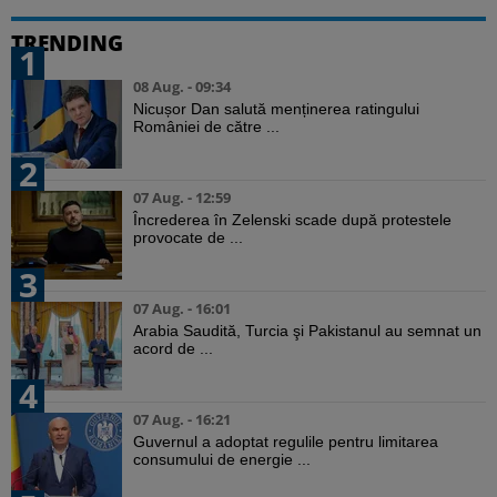
TRENDING
1
08 Aug. - 09:34
Nicușor Dan salută menținerea ratingului
României de către ...
2
07 Aug. - 12:59
Încrederea în Zelenski scade după protestele
provocate de ...
3
07 Aug. - 16:01
Arabia Saudită, Turcia şi Pakistanul au semnat un
acord de ...
4
07 Aug. - 16:21
Guvernul a adoptat regulile pentru limitarea
consumului de energie ...