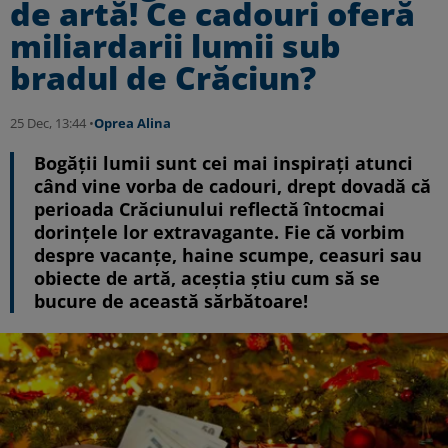
de artă! Ce cadouri oferă
miliardarii lumii sub
bradul de Crăciun?
25 Dec, 13:44 •
Oprea Alina
Bogății lumii sunt cei mai inspirați atunci
când vine vorba de cadouri, drept dovadă că
perioada Crăciunului reflectă întocmai
dorințele lor extravagante. Fie că vorbim
despre vacanțe, haine scumpe, ceasuri sau
obiecte de artă, aceștia știu cum să se
bucure de această sărbătoare!