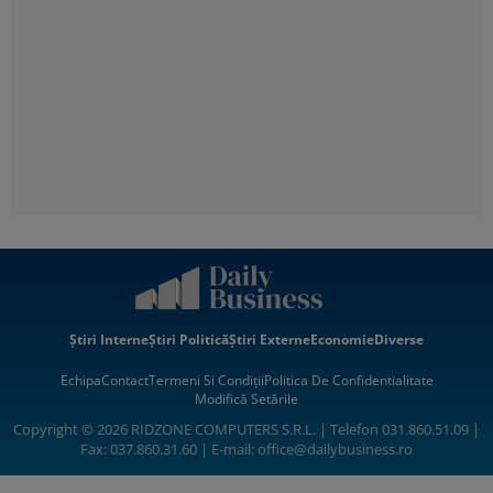
Știri Interne
Știri Politică
Știri Externe
Economie
Diverse
Echipa
Contact
Termeni Si Condiții
Politica De Confidentialitate
Modifică Setările
Copyright © 2026 RIDZONE COMPUTERS S.R.L. | Telefon 031.860.51.09 |
Fax: 037.860.31.60 | E-mail:
office@dailybusiness.ro