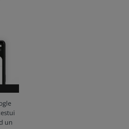
ogle
estui
nd un