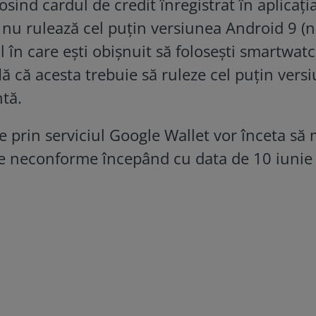
osind cardul de credit înregistrat în aplicați
 nu rulează cel puțin versiunea Android 9 
ul în care ești obișnuit să folosești smartwat
flă că acesta trebuie să ruleze cel puțin vers
tă.
te prin serviciul Google Wallet vor înceta să 
le neconforme începând cu data de 10 iunie