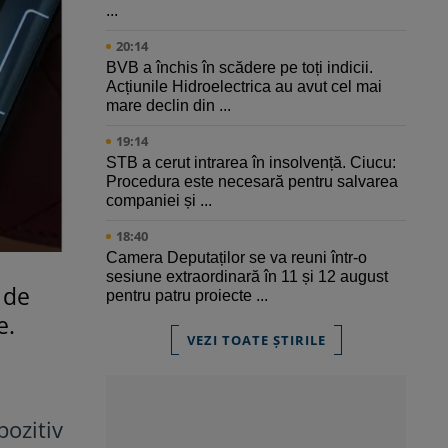
...
20:14
BVB a închis în scădere pe toți indicii.
Acțiunile Hidroelectrica au avut cel mai
mare declin din ...
19:14
STB a cerut intrarea în insolvență. Ciucu:
Procedura este necesară pentru salvarea
companiei și ...
18:40
Camera Deputaților se va reuni într-o
sesiune extraordinară în 11 și 12 august
 de
pentru patru proiecte ...
e.
VEZI TOATE ȘTIRILE
pozitiv