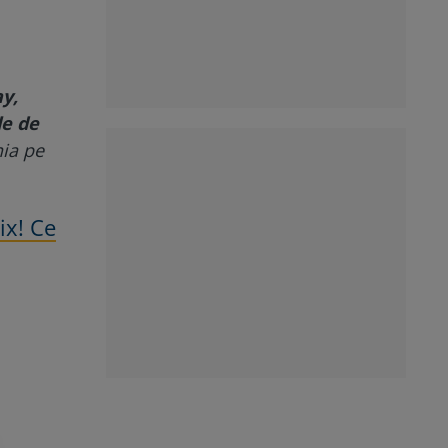
ay,
le de
nia pe
ix! Ce