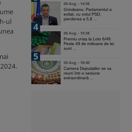
a
06 Aug. - 14:58
(nume
Grindeanu: Parlamentul a
evitat, cu votul PSD,
pierderea a 5,8 ...
ch-ul
4
iunea
06 Aug. - 10:38
Premiu uriaș la Loto 6/49.
Peste 49 de milioane de lei
sunt ...
5
mai
06 Aug. - 18:40
 2024.
Camera Deputaților se va
reuni într-o sesiune
extraordinară ...