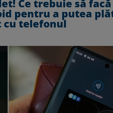
et! Ce trebuie să facă
oid pentru a putea plă
t cu telefonul