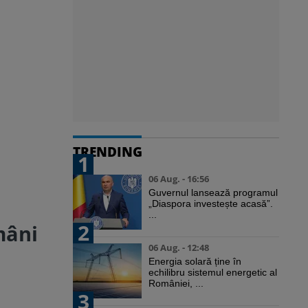
TRENDING
1
06 Aug. - 16:56
Guvernul lansează programul
„Diaspora investește acasă”.
...
2
mâni
06 Aug. - 12:48
Energia solară ține în
echilibru sistemul energetic al
României, ...
3