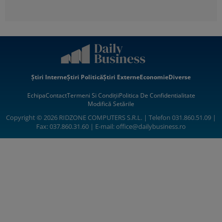
Știri Interne
Știri Politică
Știri Externe
Economie
Diverse
Echipa
Contact
Termeni Si Condiții
Politica De Confidentialitate
Modifică Setările
Copyright © 2026 RIDZONE COMPUTERS S.R.L. | Telefon 031.860.51.09 |
Fax: 037.860.31.60 | E-mail:
office@dailybusiness.ro