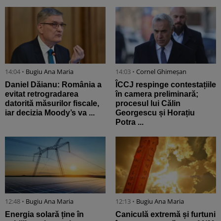
14:04 •
Bugiu ⁠Ana Maria
14:03 •
Cornel Ghimeșan
Daniel Dăianu: România a
ÎCCJ respinge contestațiile
evitat retrogradarea
în camera preliminară;
datorită măsurilor fiscale,
procesul lui Călin
iar decizia Moody’s va ...
Georgescu și Horațiu
Potra ...
12:48 •
Bugiu ⁠Ana Maria
12:13 •
Bugiu ⁠Ana Maria
Energia solară ține în
Caniculă extremă și furtuni