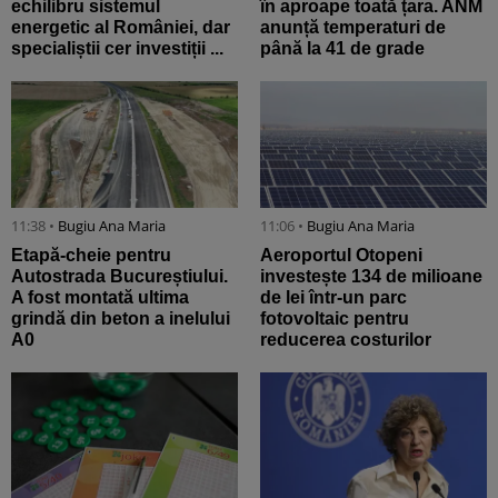
echilibru sistemul
în aproape toată țara. ANM
energetic al României, dar
anunță temperaturi de
specialiștii cer investiții ...
până la 41 de grade
11:38 •
Bugiu ⁠Ana Maria
11:06 •
Bugiu ⁠Ana Maria
Etapă-cheie pentru
Aeroportul Otopeni
Autostrada Bucureștiului.
investește 134 de milioane
A fost montată ultima
de lei într-un parc
grindă din beton a inelului
fotovoltaic pentru
A0
reducerea costurilor