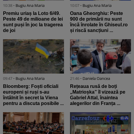
10:38 •
Bugiu ⁠Ana Maria
10:07 •
Bugiu ⁠Ana Maria
Premiu uriaș la Loto 6/49.
Oana Gheorghiu: Peste
Peste 49 de milioane de lei
900 de primării nu sunt
sunt puși în joc la tragerea
încă înrolate în Ghiseul.ro
de joi
și riscă sancțiuni ...
09:47 •
Bugiu ⁠Ana Maria
21:46 •
Daniela Oancea
Bloomberg: Foști oficiali
Rețeaua rusă de boți
europeni și ruși s-au
„Matrioșka” îl vizează pe
întâlnit în secret la Viena
Gabriel Attal, înaintea
pentru a discuta posibile ...
alegerilor din Franța ...