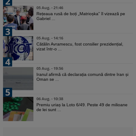
2
05 Aug. - 21:46
Rețeaua rusă de boți „Matrioșka” îl vizează pe
Gabriel ...
3
05 Aug. - 14:16
Cătălin Avramescu, fost consilier prezidențial,
vizat într-o ...
4
05 Aug. - 19:56
Iranul afirmă că declarația comună dintre Iran și
Oman se ...
5
06 Aug. - 10:38
Premiu uriaș la Loto 6/49. Peste 49 de milioane
de lei sunt ...