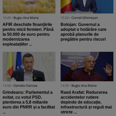
15:49 •
Bugiu ⁠Ana Maria
15:24 •
Cornel Ghimeșan
AFIR deschide finanțările
Bolojan: Guvernul a
pentru micii fermieri. Până
adoptat o hotărâre care
la 50.000 de euro pentru
aprobă planurile de
modernizarea
pregătire pentru riscuri
exploatațiilor ...
14:58 •
Daniela Oancea
14:39 •
Bugiu ⁠Ana Maria
Grindeanu: Parlamentul a
Raed Arafat: Reducerea
evitat, cu votul PSD,
accidentelor rutiere
pierderea a 5,8 miliarde
depinde de educație,
euro din PNRR și a facilitat
infrastructură și reguli mai
...
stricte ...