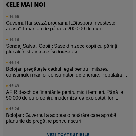
CELE MAI NOI
16:56
Guvernul lansează programul „Diaspora investește
acasă”. Finanțări de până la 200.000 de euro ...
16:16
Sondaj Salvați Copiii: Șase din zece copii cu părinți
plecați în străinătate își doresc ca ...
16:14
Bolojan pregătește cadrul legal pentru limitarea
consumului marilor consumatori de energie. Populația ...
15:49
AFIR deschide finanțările pentru micii fermieri. Până la
50.000 de euro pentru modernizarea exploatațiilor ...
15:24
Bolojan: Guvernul a adoptat o hotărâre care aprobă
planurile de pregătire pentru riscuri
VEZI TOATE ȘTIRILE