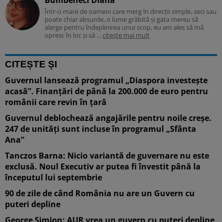
Într-o mare de oameni care merg în direcții simple, seci sau
poate chiar absurde, o lume grăbită și gata mereu să
alerge pentru îndeplinirea unui scop, eu am ales să mă
opresc în loc și să ...
citește mai mult
CITEȘTE ȘI
Guvernul lansează programul „Diaspora investește
acasă”. Finanțări de până la 200.000 de euro pentru
românii care revin în țară
Guvernul deblochează angajările pentru noile creșe.
247 de unități sunt incluse în programul „Sfânta
Ana”
Tanczos Barna: Nicio variantă de guvernare nu este
exclusă. Noul Executiv ar putea fi învestit până la
începutul lui septembrie
90 de zile de când România nu are un Guvern cu
puteri depline
George Simion: AUR vrea un guvern cu puteri depline,