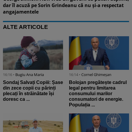
dar îl acuză pe Sorin Grindeanu că nu și-a respectat
angajamentele
ALTE ARTICOLE
16:16 •
Bugiu ⁠Ana Maria
16:14 •
Cornel Ghimeșan
Sondaj Salvați Copiii: Șase
Bolojan pregătește cadrul
din zece copii cu părinți
legal pentru limitarea
plecați în străinătate își
consumului marilor
doresc ca ...
consumatori de energie.
Populația ...