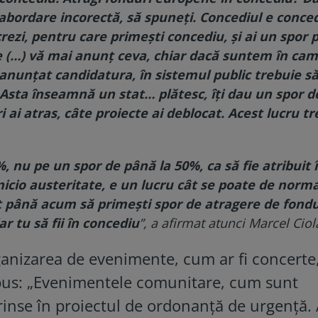
bordare incorectă, să spuneţi. Concediul e conced
rezi, pentru care primeşti concediu, şi ai un spor 
 (…) vă mai anunţ ceva, chiar dacă suntem în ca
anunţat candidatura, în sistemul public trebuie să
 Asta înseamnă un stat… plătesc, îţi dau un spor d
i ai atras, câte proiecte ai deblocat. Acest lucru t
 nu pe un spor de până la 50%, ca să fie atribuit 
icio austeritate, e un lucru cât se poate de norma
ost până acum să primeşti spor de atragere de fondu
r tu să fii în concediu
”, a afirmat atunci Marcel Ciol
rganizarea de evenimente, cum ar fi concerte
spus: „Evenimentele comunitare, cum sunt
inse în proiectul de ordonanță de urgență. 