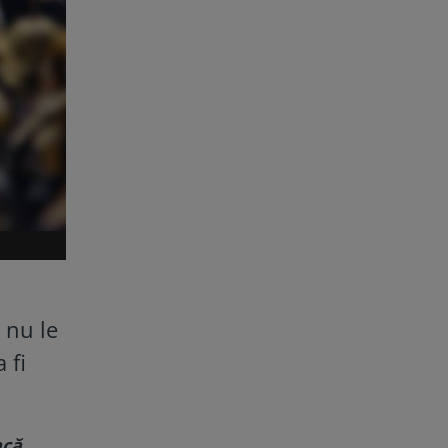
 nu le
 fi
acă