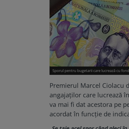
Sporul pentru bugetarii care lucrează cu fon
Premierul Marcel Ciolacu 
angajaţilor care lucrează î
va mai fi dat acestora pe p
acordat în funcție de indic
„
Se taie acel spor când pleci î