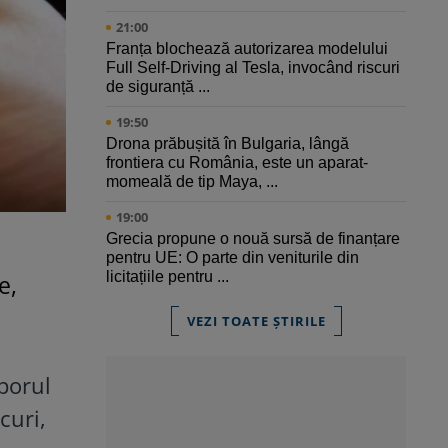
21:00
Franța blochează autorizarea modelului
Full Self-Driving al Tesla, invocând riscuri
de siguranță ...
19:50
Drona prăbușită în Bulgaria, lângă
frontiera cu România, este un aparat-
momeală de tip Maya, ...
19:00
Grecia propune o nouă sursă de finanțare
pentru UE: O parte din veniturile din
licitațiile pentru ...
e,
VEZI TOATE ȘTIRILE
porul
curi,