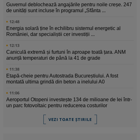
Guvernul deblochează angajările pentru noile creșe. 247
de unități sunt incluse în programul „Sfânta ...
12:48
Energia solară ține în echilibru sistemul energetic al
României, dar specialiștii cer investiții ...
12:13
Caniculă extremă și furtuni în aproape toată țara. ANM
anunță temperaturi de până la 41 de grade
11:38
Etapă-cheie pentru Autostrada Bucureștiului. A fost
montată ultima grindă din beton a inelului A0
11:06
Aeroportul Otopeni investește 134 de milioane de lei într-
un parc fotovoltaic pentru reducerea costurilor
VEZI TOATE ȘTIRILE