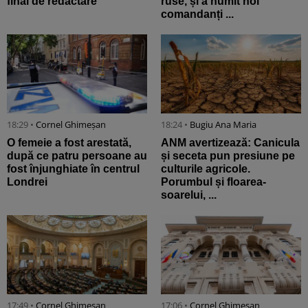
final de redactare
ruse, și a numit noi
comandanți ...
18:29 •
Cornel Ghimeșan
18:24 •
Bugiu ⁠Ana Maria
O femeie a fost arestată,
ANM avertizează: Canicula
după ce patru persoane au
și seceta pun presiune pe
fost înjunghiate în centrul
culturile agricole.
Londrei
Porumbul și floarea-
soarelui, ...
17:49 •
Cornel Ghimeșan
17:06 •
Cornel Ghimeșan