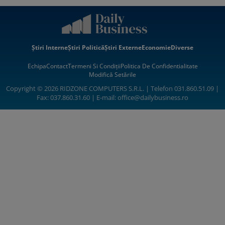
Știri Interne
Știri Politică
Știri Externe
Economie
Diverse
Echipa
Contact
Termeni Si Condiții
Politica De Confidentialitate
Modifică Setările
Copyright © 2026 RIDZONE COMPUTERS S.R.L. | Telefon 031.860.51.09 |
Fax: 037.860.31.60 | E-mail:
office@dailybusiness.ro