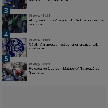
3
05 Aug. - 11:11
AEI: „Black Friday” la pompă. Reducerea prețului
motorinei ...
4
05 Aug. - 14:16
Cătălin Avramescu, fost consilier prezidențial,
vizat într-o ...
5
05 Aug. - 21:46
Rețeaua rusă de boți „Matrioșka” îl vizează pe
Gabriel ...