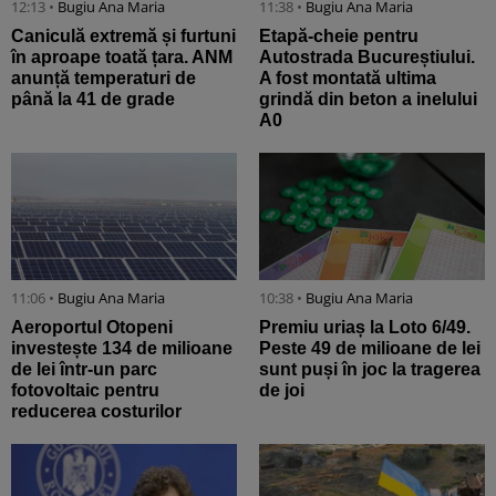
12:13 •
Bugiu ⁠Ana Maria
11:38 •
Bugiu ⁠Ana Maria
Caniculă extremă și furtuni
Etapă-cheie pentru
în aproape toată țara. ANM
Autostrada Bucureștiului.
anunță temperaturi de
A fost montată ultima
până la 41 de grade
grindă din beton a inelului
A0
11:06 •
Bugiu ⁠Ana Maria
10:38 •
Bugiu ⁠Ana Maria
Aeroportul Otopeni
Premiu uriaș la Loto 6/49.
investește 134 de milioane
Peste 49 de milioane de lei
de lei într-un parc
sunt puși în joc la tragerea
fotovoltaic pentru
de joi
reducerea costurilor