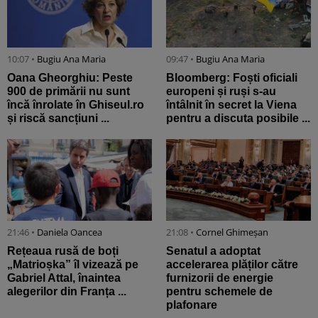
10:07 •
Bugiu ⁠Ana Maria
09:47 •
Bugiu ⁠Ana Maria
Oana Gheorghiu: Peste
Bloomberg: Foști oficiali
900 de primării nu sunt
europeni și ruși s-au
încă înrolate în Ghiseul.ro
întâlnit în secret la Viena
și riscă sancțiuni ...
pentru a discuta posibile ...
21:46 •
Daniela Oancea
21:08 •
Cornel Ghimeșan
Rețeaua rusă de boți
Senatul a adoptat
„Matrioșka” îl vizează pe
accelerarea plăților către
Gabriel Attal, înaintea
furnizorii de energie
alegerilor din Franța ...
pentru schemele de
plafonare