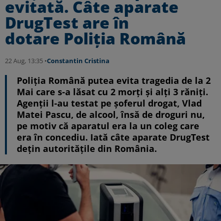
evitată. Câte aparate
DrugTest are în
dotare Poliția Română
22 Aug, 13:35 •
Constantin Cristina
Poliția Română putea evita tragedia de la 2
Mai care s-a lăsat cu 2 morți și alți 3 răniți.
Agenții l-au testat pe șoferul drogat, Vlad
Matei Pascu, de alcool, însă de droguri nu,
pe motiv că aparatul era la un coleg care
era în concediu. Iată câte aparate DrugTest
dețin autoritățile din România.