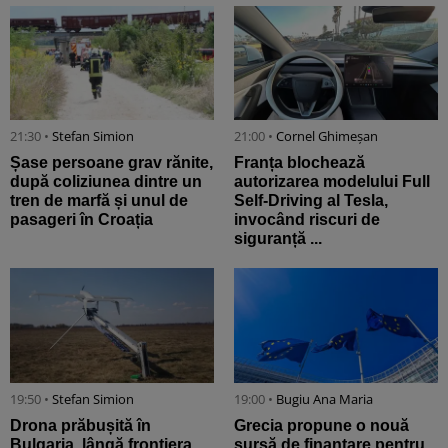
21:30 •
Stefan Simion
21:00 •
Cornel Ghimeșan
Șase persoane grav rănite,
Franța blochează
după coliziunea dintre un
autorizarea modelului Full
tren de marfă și unul de
Self-Driving al Tesla,
pasageri în Croația
invocând riscuri de
siguranță ...
19:50 •
Stefan Simion
19:00 •
Bugiu ⁠Ana Maria
Drona prăbușită în
Grecia propune o nouă
Bulgaria, lângă frontiera
sursă de finanțare pentru