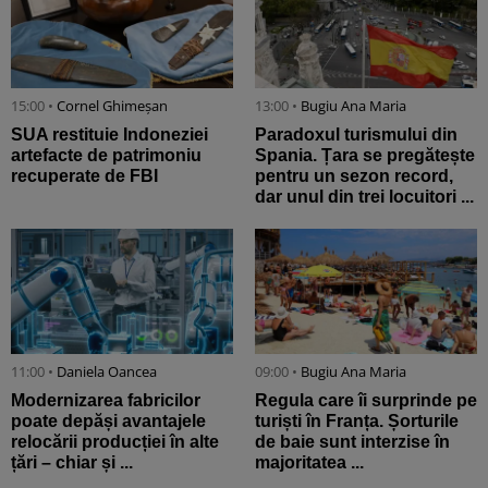
15:00 •
Cornel Ghimeșan
13:00 •
Bugiu ⁠Ana Maria
SUA restituie Indoneziei
Paradoxul turismului din
artefacte de patrimoniu
Spania. Țara se pregătește
recuperate de FBI
pentru un sezon record,
dar unul din trei locuitori ...
11:00 •
Daniela Oancea
09:00 •
Bugiu ⁠Ana Maria
Modernizarea fabricilor
Regula care îi surprinde pe
poate depăși avantajele
turiști în Franța. Șorturile
relocării producției în alte
de baie sunt interzise în
țări – chiar și ...
majoritatea ...