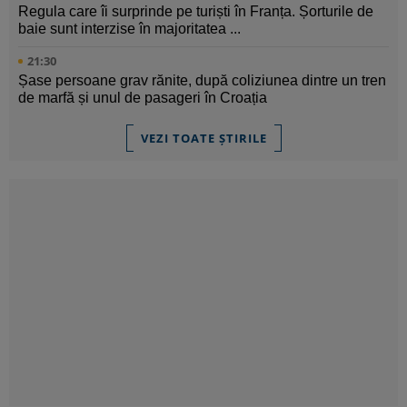
Regula care îi surprinde pe turiști în Franța. Șorturile de
baie sunt interzise în majoritatea ...
21:30
Șase persoane grav rănite, după coliziunea dintre un tren
de marfă și unul de pasageri în Croația
VEZI TOATE ȘTIRILE