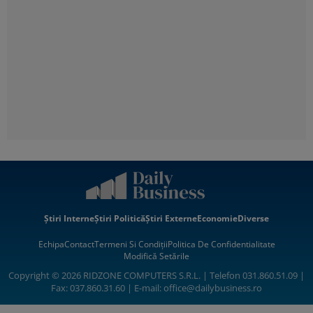
Știri Interne
Știri Politică
Știri Externe
Economie
Diverse
Echipa
Contact
Termeni Si Condiții
Politica De Confidentialitate
Modifică Setările
Copyright © 2026 RIDZONE COMPUTERS S.R.L. | Telefon 031.860.51.09 |
Fax: 037.860.31.60 | E-mail:
office@dailybusiness.ro