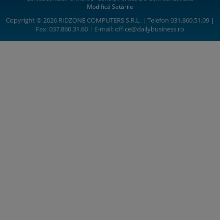
Modifică Setările
Copyright © 2026 RIDZONE COMPUTERS S.R.L. | Telefon 031.860.51.09 |
Fax: 037.860.31.60 | E-mail:
office@dailybusiness.ro