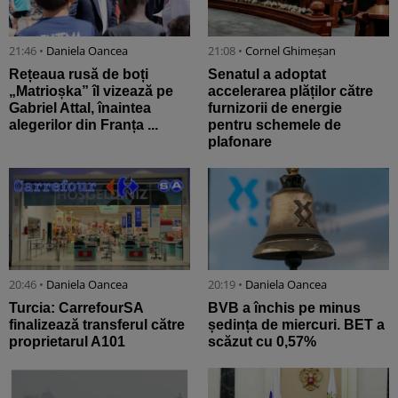
21:46 •
Daniela Oancea
21:08 •
Cornel Ghimeșan
Rețeaua rusă de boți
Senatul a adoptat
„Matrioșka” îl vizează pe
accelerarea plăților către
Gabriel Attal, înaintea
furnizorii de energie
alegerilor din Franța ...
pentru schemele de
plafonare
20:46 •
Daniela Oancea
20:19 •
Daniela Oancea
Turcia: CarrefourSA
BVB a închis pe minus
finalizează transferul către
ședința de miercuri. BET a
proprietarul A101
scăzut cu 0,57%