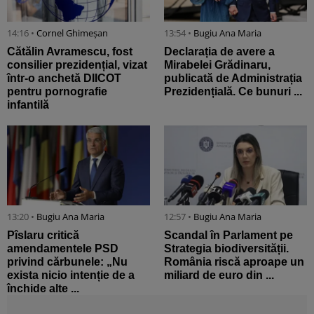
14:16 •
Cornel Ghimeșan
13:54 •
Bugiu ⁠Ana Maria
Cătălin Avramescu, fost
Declarația de avere a
consilier prezidențial, vizat
Mirabelei Grădinaru,
într-o anchetă DIICOT
publicată de Administrația
pentru pornografie
Prezidențială. Ce bunuri ...
infantilă
13:20 •
Bugiu ⁠Ana Maria
12:57 •
Bugiu ⁠Ana Maria
Pîslaru critică
Scandal în Parlament pe
amendamentele PSD
Strategia biodiversității.
privind cărbunele: „Nu
România riscă aproape un
exista nicio intenție de a
miliard de euro din ...
închide alte ...