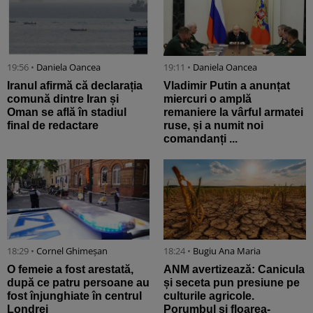
19:56 •
Daniela Oancea
19:11 •
Daniela Oancea
Iranul afirmă că declarația
Vladimir Putin a anunțat
comună dintre Iran și
miercuri o amplă
Oman se află în stadiul
remaniere la vârful armatei
final de redactare
ruse, și a numit noi
comandanți ...
18:29 •
Cornel Ghimeșan
18:24 •
Bugiu ⁠Ana Maria
O femeie a fost arestată,
ANM avertizează: Canicula
după ce patru persoane au
și seceta pun presiune pe
fost înjunghiate în centrul
culturile agricole.
Londrei
Porumbul și floarea-