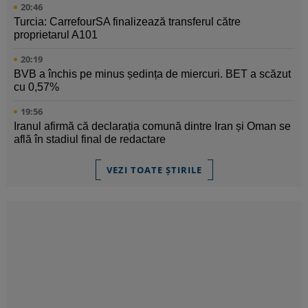
20:46
Turcia: CarrefourSA finalizează transferul către
proprietarul A101
20:19
BVB a închis pe minus ședința de miercuri. BET a scăzut
cu 0,57%
19:56
Iranul afirmă că declarația comună dintre Iran și Oman se
află în stadiul final de redactare
VEZI TOATE ȘTIRILE