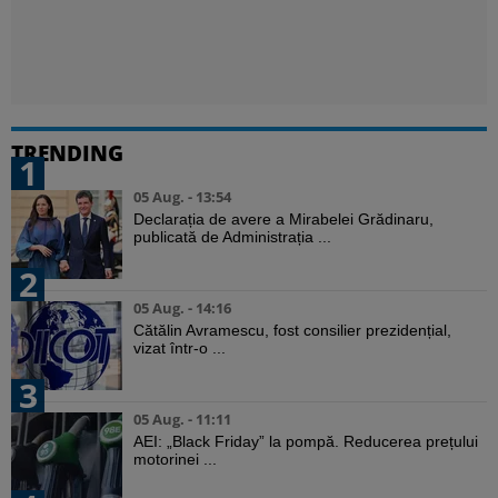
TRENDING
1
05 Aug. - 13:54
Declarația de avere a Mirabelei Grădinaru,
publicată de Administrația ...
2
05 Aug. - 14:16
Cătălin Avramescu, fost consilier prezidențial,
vizat într-o ...
3
05 Aug. - 11:11
AEI: „Black Friday” la pompă. Reducerea prețului
motorinei ...