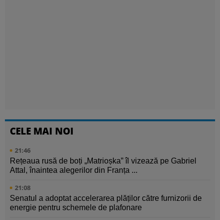
CELE MAI NOI
21:46
Rețeaua rusă de boți „Matrioșka” îl vizează pe Gabriel
Attal, înaintea alegerilor din Franța ...
21:08
Senatul a adoptat accelerarea plăților către furnizorii de
energie pentru schemele de plafonare