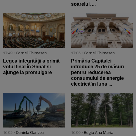
soarelui, ...
17:49 •
Cornel Ghimeșan
17:06 •
Cornel Ghimeșan
Legea integrității a primit
Primăria Capitalei
votul final în Senat și
introduce 25 de măsuri
ajunge la promulgare
pentru reducerea
consumului de energie
electrică în luna ...
16:05 •
Daniela Oancea
16:00 •
Bugiu ⁠Ana Maria