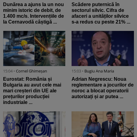
Dunărea a ajuns la un nou
Scădere puternică în
minim istoric de debit, de
sectorul silvic. Cifra de
1.400 mc/s. Intervențiile de
afaceri a unităților silvice
la Cernavodă câștigă ...
s-a redus cu peste 21% ...
15:04 •
Cornel Ghimeșan
15:03 •
Bugiu ⁠Ana Maria
Eurostat: România și
Adrian Negrescu: Noua
Bulgaria au avut cele mai
reglementare a jocurilor de
mari creșteri din UE ale
noroc a blocat operatorii
prețurilor producției
autorizați și ar putea ...
industriale ...