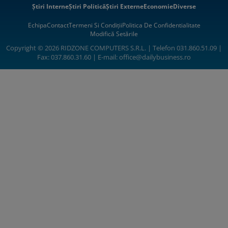
Știri Interne
Știri Politică
Știri Externe
Economie
Diverse
Echipa
Contact
Termeni Si Condiții
Politica De Confidentialitate
Modifică Setările
Copyright © 2026 RIDZONE COMPUTERS S.R.L. | Telefon 031.860.51.09 |
Fax: 037.860.31.60 | E-mail:
office@dailybusiness.ro