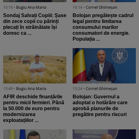
16:16 •
Bugiu ⁠Ana Maria
16:14 •
Cornel Ghimeșan
Sondaj Salvați Copiii: Șase
Bolojan pregătește cadrul
din zece copii cu părinți
legal pentru limitarea
plecați în străinătate își
consumului marilor
doresc ca ...
consumatori de energie.
Populația ...
15:49 •
Bugiu ⁠Ana Maria
15:24 •
Cornel Ghimeșan
AFIR deschide finanțările
Bolojan: Guvernul a
pentru micii fermieri. Până
adoptat o hotărâre care
la 50.000 de euro pentru
aprobă planurile de
modernizarea
pregătire pentru riscuri
exploatațiilor ...