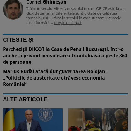
Cornel Ghimeșan
Trăim în secolul vitezei, în secolul în care ORICE este la un
click distanța, iar diferențele sunt dictate de calitatea
“ambalajului”. Trăim în secolul în care suntem victimele
dezinformării ...
citește mai mult
CITEȘTE ȘI
Percheziții DIICOT la Casa de Pensii București, într-o
anchetă privind pensionarea frauduloasă a peste 860
de persoane
Marius Budăi atacă dur guvernarea Bolojan:
„Politicile de austeritate otrăvesc economia
României”
ALTE ARTICOLE