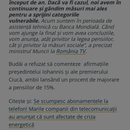
început de an. Dacă va fi cazul, noi avem în
continuare și gândim măsuri mai ales
pentru a sprijini categoriile
vulnerabile.
Acum suntem în perioada de
asistență tehnică cu Banca Mondială. Când
vom ajunge la final și vom avea concluziile,
vom anunța, atât privitor la legea pensiilor,
cât şi privitor la măsuri sociale”
, a precizat
ministrul Muncii la
România TV
.
Budăi a refuzat să comenteze afirmaţiile
preşedintelui Iohannis şi ale premierului
Ciucă, ambii lansând un procent de majorare
a pensiilor de 15%.
Citește și:
Se scumpesc abonamentele la
telefon! Marile companii din telecomunicații
au anunțat că sunt afectate de criza
energetică