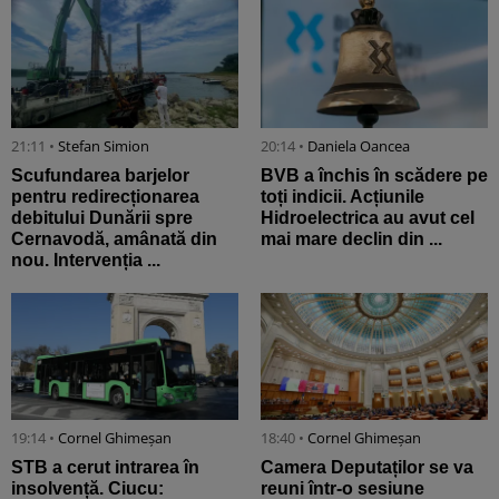
21:11 •
Stefan Simion
20:14 •
Daniela Oancea
Scufundarea barjelor
BVB a închis în scădere pe
pentru redirecționarea
toți indicii. Acțiunile
debitului Dunării spre
Hidroelectrica au avut cel
Cernavodă, amânată din
mai mare declin din ...
nou. Intervenția ...
19:14 •
Cornel Ghimeșan
18:40 •
Cornel Ghimeșan
STB a cerut intrarea în
Camera Deputaților se va
insolvență. Ciucu:
reuni într-o sesiune