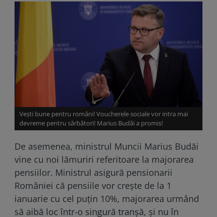
Vești bune pentru români! Voucherele sociale vor intra mai
devreme pentru sărbători! Marius Budăi a promis!
De asemenea, ministrul Muncii Marius Budăi
vine cu noi lămuriri referitoare la majorarea
pensiilor. Ministrul asigură pensionarii
României că pensiile vor creşte de la 1
ianuarie cu cel puţin 10%, majorarea urmând
să aibă loc într-o singură tranşă, şi nu în