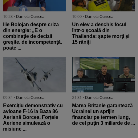
10:23 •
Daniela Oancea
10:00 •
Daniela Oancea
Ilie Bolojan despre criza
Un elev a deschis focul
din energie: „E o
într-o școală din
combinație de decizii
Thailanda: șapte morți și
greșite, de incompetență,
15 răniți
poate ...
09:34 •
Daniela Oancea
21:31 •
Daniela Oancea
Exercițiu demonstrativ cu
Marea Britanie garantează
avioane F-16 la Baza 86
Ucrainei un sprijin
Aeriană Borcea. Forțele
financiar pe termen lung,
Aeriene simulează o
de cel puțin 3 miliarde de ...
misiune ...