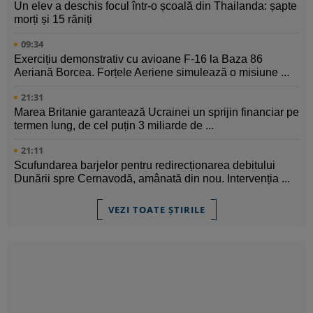
Un elev a deschis focul într-o școală din Thailanda: șapte
morți și 15 răniți
09:34
Exercițiu demonstrativ cu avioane F-16 la Baza 86
Aeriană Borcea. Forțele Aeriene simulează o misiune ...
21:31
Marea Britanie garantează Ucrainei un sprijin financiar pe
termen lung, de cel puțin 3 miliarde de ...
21:11
Scufundarea barjelor pentru redirecționarea debitului
Dunării spre Cernavodă, amânată din nou. Intervenția ...
VEZI TOATE ȘTIRILE