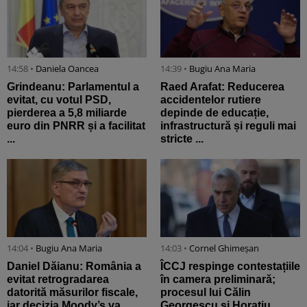
14:58 •
Daniela Oancea
14:39 •
Bugiu ⁠Ana Maria
Grindeanu: Parlamentul a
Raed Arafat: Reducerea
evitat, cu votul PSD,
accidentelor rutiere
pierderea a 5,8 miliarde
depinde de educație,
euro din PNRR și a facilitat
infrastructură și reguli mai
...
stricte ...
14:04 •
Bugiu ⁠Ana Maria
14:03 •
Cornel Ghimeșan
Daniel Dăianu: România a
ÎCCJ respinge contestațiile
evitat retrogradarea
în camera preliminară;
datorită măsurilor fiscale,
procesul lui Călin
iar decizia Moody’s va ...
Georgescu și Horațiu