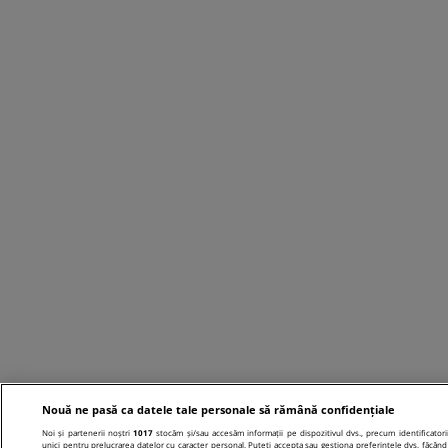
Nouă ne pasă ca datele tale personale să rămână confidențiale
Noi și partenerii noștri
1017
stocăm și/sau accesăm informații pe dispozitivul dvs., precum identificatori
unici pentru prelucrarea datelor cu caracter personal. Puteți accepta sau gestiona preferințele dvs. făcând 