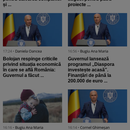
și ...
proiecte ...
17:24 •
Daniela Oancea
16:56 •
Bugiu ⁠Ana Maria
Bolojan respinge criticile
Guvernul lansează
privind situația economică
programul „Diaspora
în care se află România:
investește acasă”.
Guvernul a făcut ...
Finanțări de până la
200.000 de euro ...
16:16 •
Bugiu ⁠Ana Maria
16:14 •
Cornel Ghimeșan