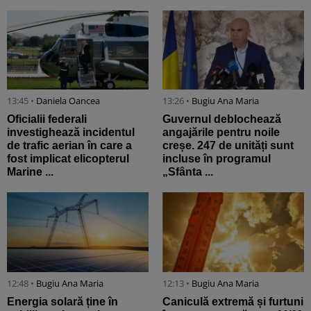
13:45 •
Daniela Oancea
13:26 •
Bugiu ⁠Ana Maria
Oficialii federali
Guvernul deblochează
investighează incidentul
angajările pentru noile
de trafic aerian în care a
creșe. 247 de unități sunt
fost implicat elicopterul
incluse în programul
Marine ...
„Sfânta ...
12:48 •
Bugiu ⁠Ana Maria
12:13 •
Bugiu ⁠Ana Maria
Energia solară ține în
Caniculă extremă și furtuni