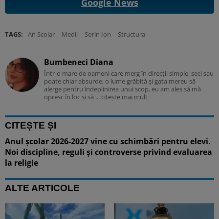
Google News
TAGS:
An Scolar
Medii
Sorin Ion
Structura
Bumbeneci Diana
Într-o mare de oameni care merg în direcții simple, seci sau
poate chiar absurde, o lume grăbită și gata mereu să
alerge pentru îndeplinirea unui scop, eu am ales să mă
opresc în loc și să ...
citește mai mult
CITEȘTE ȘI
Anul școlar 2026-2027 vine cu schimbări pentru elevi.
Noi discipline, reguli și controverse privind evaluarea
la religie
ALTE ARTICOLE