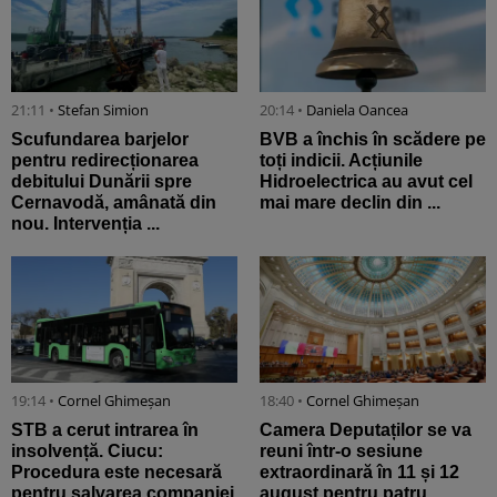
21:11 •
Stefan Simion
20:14 •
Daniela Oancea
Scufundarea barjelor
BVB a închis în scădere pe
pentru redirecționarea
toți indicii. Acțiunile
debitului Dunării spre
Hidroelectrica au avut cel
Cernavodă, amânată din
mai mare declin din ...
nou. Intervenția ...
19:14 •
Cornel Ghimeșan
18:40 •
Cornel Ghimeșan
STB a cerut intrarea în
Camera Deputaților se va
insolvență. Ciucu:
reuni într-o sesiune
Procedura este necesară
extraordinară în 11 și 12
pentru salvarea companiei
august pentru patru