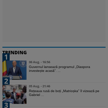
TRENDING
1
06 Aug. - 16:56
Guvernul lansează programul „Diaspora
investește acasă”. ...
2
05 Aug. - 21:46
Rețeaua rusă de boți „Matrioșka” îl vizează pe
Gabriel ...
3