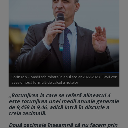
Sorin Ion – Medii schimbate în anul școlar 2022-2023. Elevii vor
avea o nouă formulă de calcul a notelor
„Rotunjirea la care se referă alineatul 4
este rotunjirea unei medii anuale generale
de 9,458 la 9,46, adică intră în discuție a
treia zecimală.
Două zecimale înseamnă că nu facem prin