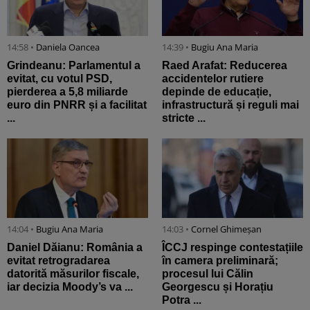
14:58 •
Daniela Oancea
14:39 •
Bugiu ⁠Ana Maria
Grindeanu: Parlamentul a
Raed Arafat: Reducerea
evitat, cu votul PSD,
accidentelor rutiere
pierderea a 5,8 miliarde
depinde de educație,
euro din PNRR și a facilitat
infrastructură și reguli mai
...
stricte ...
14:04 •
Bugiu ⁠Ana Maria
14:03 •
Cornel Ghimeșan
Daniel Dăianu: România a
ÎCCJ respinge contestațiile
evitat retrogradarea
în camera preliminară;
datorită măsurilor fiscale,
procesul lui Călin
iar decizia Moody’s va ...
Georgescu și Horațiu
Potra ...