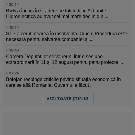
20:14
BVB a închis în scădere pe toți indicii. Acțiunile
Hidroelectrica au avut cel mai mare declin din ...
19:14
STB a cerut intrarea în insolvență. Ciucu: Procedura este
necesară pentru salvarea companiei și ...
18:40
Camera Deputaților se va reuni într-o sesiune
extraordinară în 11 și 12 august pentru patru proiecte ...
17:24
Bolojan respinge criticile privind situația economică în
care se află România: Guvernul a făcut ...
VEZI TOATE ȘTIRILE