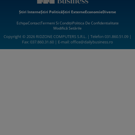
Știri Interne
Știri Politică
Știri Externe
Economie
Diverse
Echipa
Contact
Termeni Si Condiții
Politica De Confidentialitate
Modifică Setările
Copyright © 2026 RIDZONE COMPUTERS S.R.L. | Telefon 031.860.51.09 |
Fax: 037.860.31.60 | E-mail:
office@dailybusiness.ro