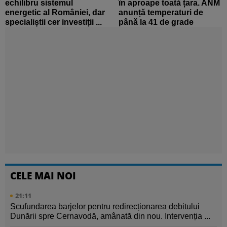
echilibru sistemul
în aproape toată țara. ANM
energetic al României, dar
anunță temperaturi de
specialiștii cer investiții ...
până la 41 de grade
CELE MAI NOI
21:11
Scufundarea barjelor pentru redirecționarea debitului
Dunării spre Cernavodă, amânată din nou. Intervenția ...