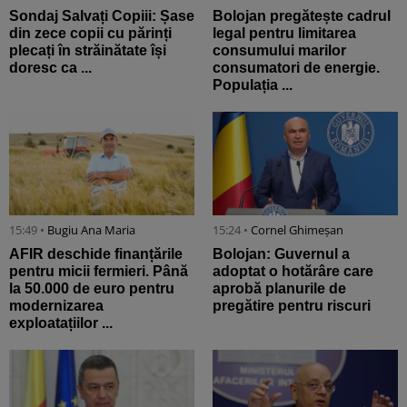
Sondaj Salvați Copiii: Șase
Bolojan pregătește cadrul
din zece copii cu părinți
legal pentru limitarea
plecați în străinătate își
consumului marilor
doresc ca ...
consumatori de energie.
Populația ...
15:49 •
Bugiu ⁠Ana Maria
15:24 •
Cornel Ghimeșan
AFIR deschide finanțările
Bolojan: Guvernul a
pentru micii fermieri. Până
adoptat o hotărâre care
la 50.000 de euro pentru
aprobă planurile de
modernizarea
pregătire pentru riscuri
exploatațiilor ...