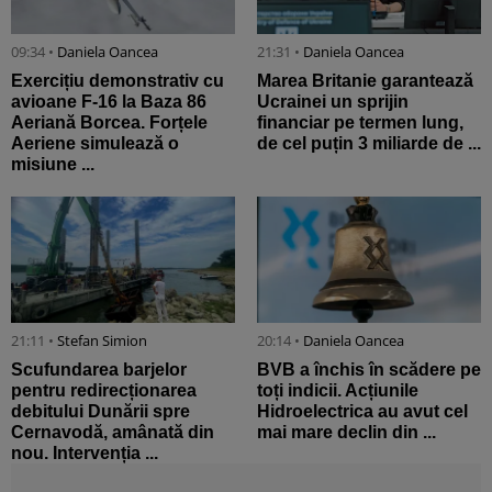
09:34 •
Daniela Oancea
21:31 •
Daniela Oancea
Exercițiu demonstrativ cu
Marea Britanie garantează
avioane F-16 la Baza 86
Ucrainei un sprijin
Aeriană Borcea. Forțele
financiar pe termen lung,
Aeriene simulează o
de cel puțin 3 miliarde de ...
misiune ...
21:11 •
Stefan Simion
20:14 •
Daniela Oancea
Scufundarea barjelor
BVB a închis în scădere pe
pentru redirecționarea
toți indicii. Acțiunile
debitului Dunării spre
Hidroelectrica au avut cel
Cernavodă, amânată din
mai mare declin din ...
nou. Intervenția ...