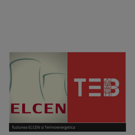
fuziunea ELCEN și Termoenergetica