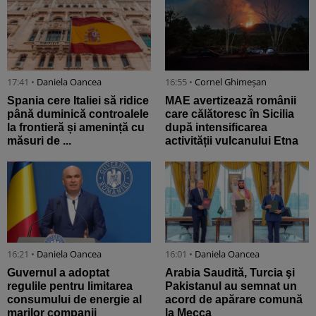
17:41 •
Daniela Oancea
16:55 •
Cornel Ghimeșan
Spania cere Italiei să ridice
MAE avertizează românii
până duminică controalele
care călătoresc în Sicilia
la frontieră și amenință cu
după intensificarea
măsuri de ...
activității vulcanului Etna
16:21 •
Daniela Oancea
16:01 •
Daniela Oancea
Guvernul a adoptat
Arabia Saudită, Turcia şi
regulile pentru limitarea
Pakistanul au semnat un
consumului de energie al
acord de apărare comună
marilor companii
la Mecca