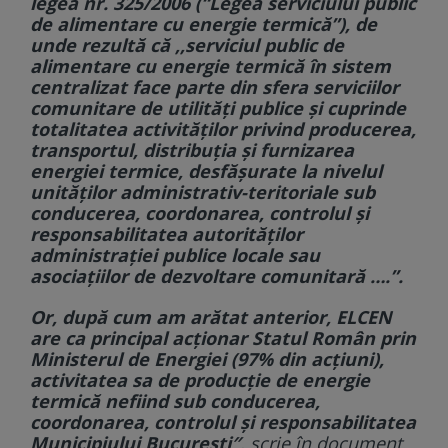
legea nr. 325/2006 (“Legea serviciului public
de alimentare cu energie termică”), de
unde rezultă că ,,serviciul public de
alimentare cu energie termică în sistem
centralizat face parte din sfera serviciilor
comunitare de utilități publice și cuprinde
totalitatea activităților privind producerea,
transportul, distribuția și furnizarea
energiei termice, desfășurate la nivelul
unităților administrativ-teritoriale sub
conducerea, coordonarea, controlul și
responsabilitatea autorităților
administrației publice locale sau
asociațiilor de dezvoltare comunitară ….”.
Or, după cum am arătat anterior, ELCEN
are ca principal acționar Statul Român prin
Ministerul de Energiei (97% din acțiuni),
activitatea sa de producție de energie
termică nefiind sub conducerea,
coordonarea, controlul și responsabilitatea
Municipiului București″
, scrie în document.