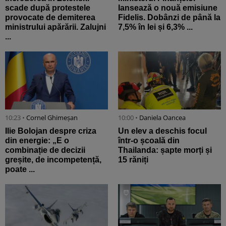
scade după protestele
lansează o nouă emisiune
provocate de demiterea
Fidelis. Dobânzi de până la
ministrului apărării. Zalujni
7,5% în lei și 6,3% ...
...
10:23 •
Cornel Ghimeșan
10:00 •
Daniela Oancea
Ilie Bolojan despre criza
Un elev a deschis focul
din energie: „E o
într-o școală din
combinație de decizii
Thailanda: șapte morți și
greșite, de incompetență,
15 răniți
poate ...