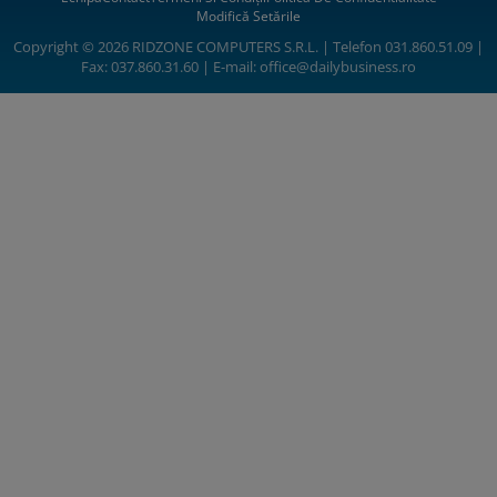
Modifică Setările
Copyright © 2026 RIDZONE COMPUTERS S.R.L. | Telefon 031.860.51.09 |
Fax: 037.860.31.60 | E-mail:
office@dailybusiness.ro