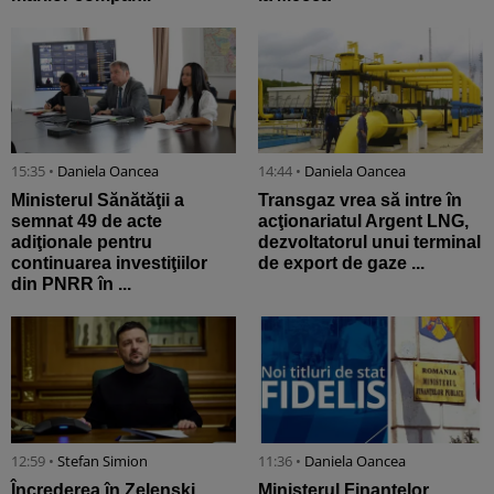
15:35 •
Daniela Oancea
14:44 •
Daniela Oancea
Ministerul Sănătăţii a
Transgaz vrea să intre în
semnat 49 de acte
acţionariatul Argent LNG,
adiţionale pentru
dezvoltatorul unui terminal
continuarea investiţiilor
de export de gaze ...
din PNRR în ...
12:59 •
Stefan Simion
11:36 •
Daniela Oancea
Încrederea în Zelenski
Ministerul Finanțelor