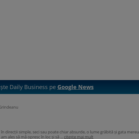
te Daily Business pe
Google News
 Grindeanu
n direcții simple, seci sau poate chiar absurde, o lume grăbită și gata mereu
am ales să mă opresc în loc și să ...
citește mai mult