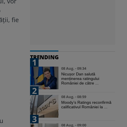
i, vor
o
ții, fie
TRENDING
1
08 Aug. - 09:34
Nicușor Dan salută
menținerea ratingului
României de către ...
2
08 Aug. - 08:59
Moody’s Ratings reconfirmă
calificativul României la ...
3
au
08 Aug. - 09:00