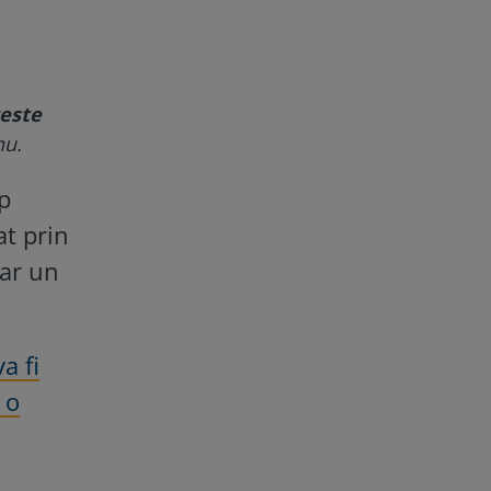
ceste
nu.
p
at prin
dar un
a fi
 o