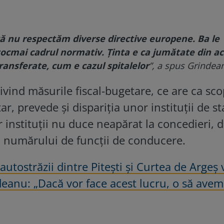
ă nu respectăm diverse directive europene. Ba le
ocmai cadrul normativ. Ținta e ca jumătate din a
transferate, cum e cazul spitalelor
”, a spus Grindea
ivind măsurile fiscal-bugetare, ce are ca sco
r, prevede și dispariția unor instituții de st
nstituții nu duce neapărat la concedieri, 
ea numărului de funcții de conducere.
utostrăzii dintre Pitești și Curtea de Argeș v
deanu: „Dacă vor face acest lucru, o să avem