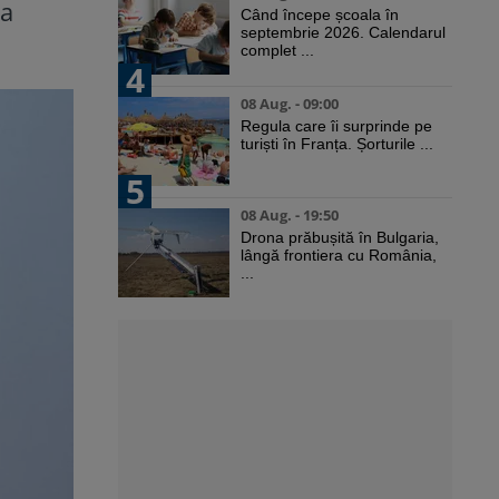
na
Când începe școala în
septembrie 2026. Calendarul
complet ...
4
08 Aug. - 09:00
Regula care îi surprinde pe
turiști în Franța. Șorturile ...
5
08 Aug. - 19:50
Drona prăbușită în Bulgaria,
lângă frontiera cu România,
...