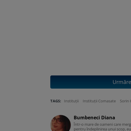
Urmăreș
TAGS:
Instituții
Instituții Comasate
Sorin
Bumbeneci Diana
Într-o mare de oameni care merg î
pentru îndeplinirea unui scop, eu 