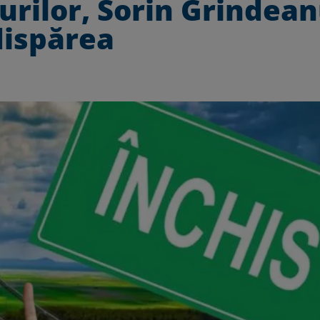
urilor, Sorin Grindean
 dispărea