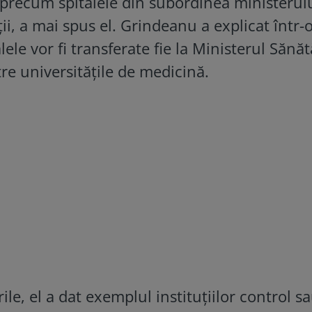
 precum spitalele din subordinea ministerulu
uții, a mai spus el. Grindeanu a explicat într-
ele vor fi transferate fie la Ministerul Sănătă
ătre universitățile de medicină.
le, el a dat exemplul instituțiilor control s