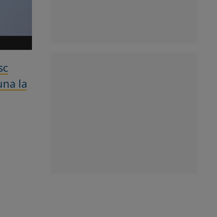
sc
una la