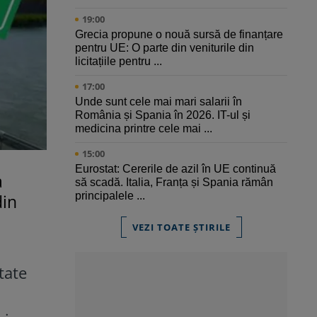
19:00
Grecia propune o nouă sursă de finanțare
pentru UE: O parte din veniturile din
licitațiile pentru ...
17:00
Unde sunt cele mai mari salarii în
România și Spania în 2026. IT-ul și
medicina printre cele mai ...
15:00
Eurostat: Cererile de azil în UE continuă
a
să scadă. Italia, Franța și Spania rămân
principalele ...
din
VEZI TOATE ȘTIRILE
tate