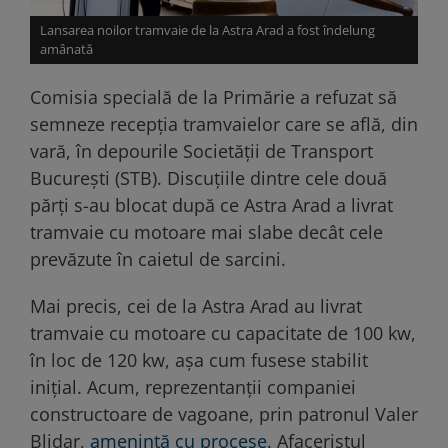
Lansarea noilor tramvaie de la Astra Arad a fost îndelung
amânată
Comisia specială de la Primărie a refuzat să
semneze recepția tramvaielor care se află, din
vară, în depourile Societății de Transport
București (STB). Discuțiile dintre cele două
părți s-au blocat după ce Astra Arad a livrat
tramvaie cu motoare mai slabe decât cele
prevăzute în caietul de sarcini.
Mai precis, cei de la Astra Arad au livrat
tramvaie cu motoare cu capacitate de 100 kw,
în loc de 120 kw, așa cum fusese stabilit
inițial. Acum, reprezentanții companiei
constructoare de vagoane, prin patronul Valer
Blidar,
amenință cu procese
. Afaceristul