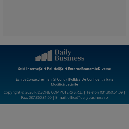
Știri Interne
Știri Politică
Știri Externe
Economie
Diverse
Echipa
Contact
Termeni Si Condiții
Politica De Confidentialitate
Modifică Setările
Copyright © 2026 RIDZONE COMPUTERS S.R.L. | Telefon 031.860.51.09 |
Fax: 037.860.31.60 | E-mail:
office@dailybusiness.ro