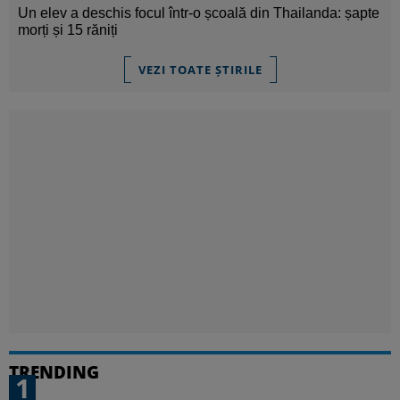
Un elev a deschis focul într-o școală din Thailanda: șapte
morți și 15 răniți
VEZI TOATE ȘTIRILE
TRENDING
1