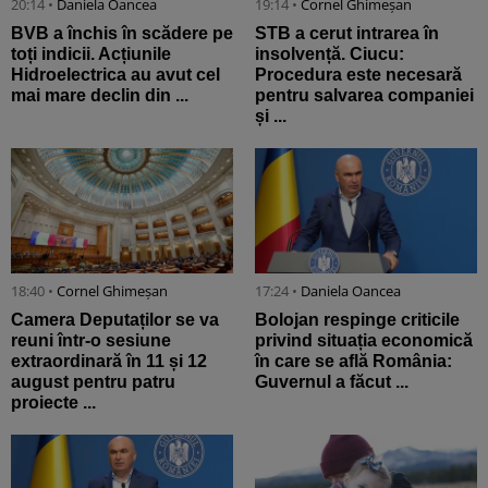
20:14 •
Daniela Oancea
19:14 •
Cornel Ghimeșan
BVB a închis în scădere pe
STB a cerut intrarea în
toți indicii. Acțiunile
insolvență. Ciucu:
Hidroelectrica au avut cel
Procedura este necesară
mai mare declin din ...
pentru salvarea companiei
și ...
18:40 •
Cornel Ghimeșan
17:24 •
Daniela Oancea
Camera Deputaților se va
Bolojan respinge criticile
reuni într-o sesiune
privind situația economică
extraordinară în 11 și 12
în care se află România:
august pentru patru
Guvernul a făcut ...
proiecte ...