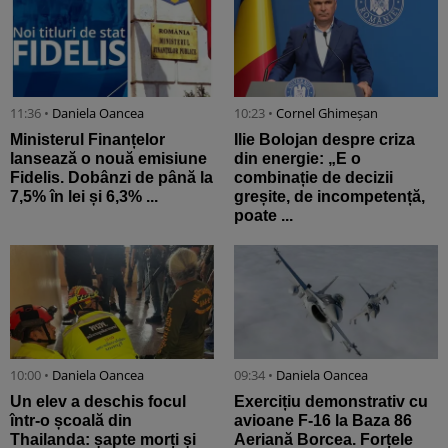
11:36 •
Daniela Oancea
10:23 •
Cornel Ghimeșan
Ministerul Finanțelor
Ilie Bolojan despre criza
lansează o nouă emisiune
din energie: „E o
Fidelis. Dobânzi de până la
combinație de decizii
7,5% în lei și 6,3% ...
greșite, de incompetență,
poate ...
10:00 •
Daniela Oancea
09:34 •
Daniela Oancea
Un elev a deschis focul
Exercițiu demonstrativ cu
într-o școală din
avioane F-16 la Baza 86
Thailanda: șapte morți și
Aeriană Borcea. Forțele