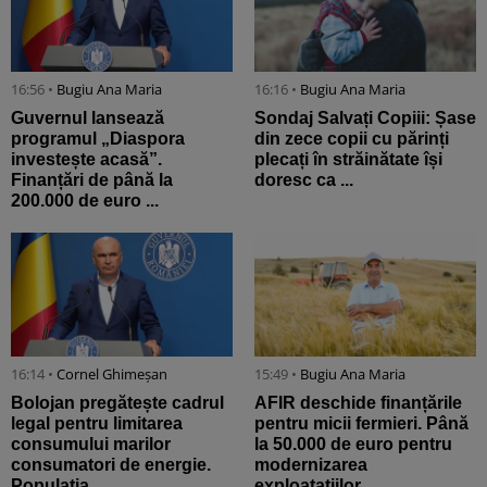
16:56 •
Bugiu ⁠Ana Maria
16:16 •
Bugiu ⁠Ana Maria
Guvernul lansează
Sondaj Salvați Copiii: Șase
programul „Diaspora
din zece copii cu părinți
investește acasă”.
plecați în străinătate își
Finanțări de până la
doresc ca ...
200.000 de euro ...
16:14 •
Cornel Ghimeșan
15:49 •
Bugiu ⁠Ana Maria
Bolojan pregătește cadrul
AFIR deschide finanțările
legal pentru limitarea
pentru micii fermieri. Până
consumului marilor
la 50.000 de euro pentru
consumatori de energie.
modernizarea
Populația ...
exploatațiilor ...