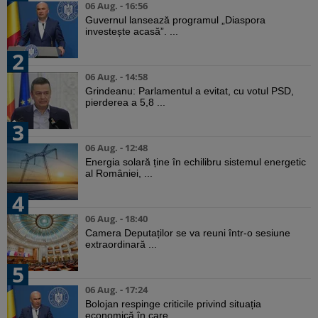
06 Aug. - 16:56
Guvernul lansează programul „Diaspora
investește acasă”. ...
2
06 Aug. - 14:58
Grindeanu: Parlamentul a evitat, cu votul PSD,
pierderea a 5,8 ...
3
06 Aug. - 12:48
Energia solară ține în echilibru sistemul energetic
al României, ...
4
06 Aug. - 18:40
Camera Deputaților se va reuni într-o sesiune
extraordinară ...
5
06 Aug. - 17:24
Bolojan respinge criticile privind situația
economică în care ...