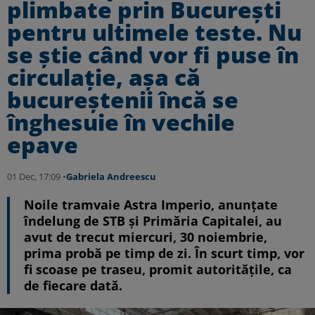
plimbate prin București
pentru ultimele teste. Nu
se știe când vor fi puse în
circulație, așa că
bucureștenii încă se
înghesuie în vechile
epave
01 Dec, 17:09 •
Gabriela Andreescu
Noile tramvaie Astra Imperio, anunțate
îndelung de STB și Primăria Capitalei, au
avut de trecut miercuri, 30 noiembrie,
prima probă pe timp de zi. În scurt timp, vor
fi scoase pe traseu, promit autoritățile, ca
de fiecare dată.