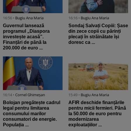
16:56 •
Bugiu ⁠Ana Maria
16:16 •
Bugiu ⁠Ana Maria
Guvernul lansează
Sondaj Salvați Copiii: Șase
programul „Diaspora
din zece copii cu părinți
investește acasă”.
plecați în străinătate își
Finanțări de până la
doresc ca ...
200.000 de euro ...
16:14 •
Cornel Ghimeșan
15:49 •
Bugiu ⁠Ana Maria
Bolojan pregătește cadrul
AFIR deschide finanțările
legal pentru limitarea
pentru micii fermieri. Până
consumului marilor
la 50.000 de euro pentru
consumatori de energie.
modernizarea
Populația ...
exploatațiilor ...