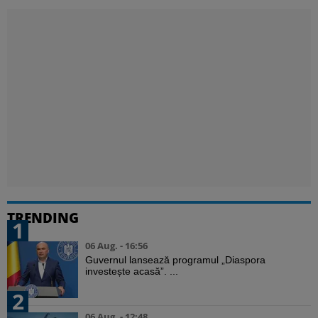
TRENDING
1
06 Aug. - 16:56
Guvernul lansează programul „Diaspora
investește acasă”. ...
2
06 Aug. - 12:48