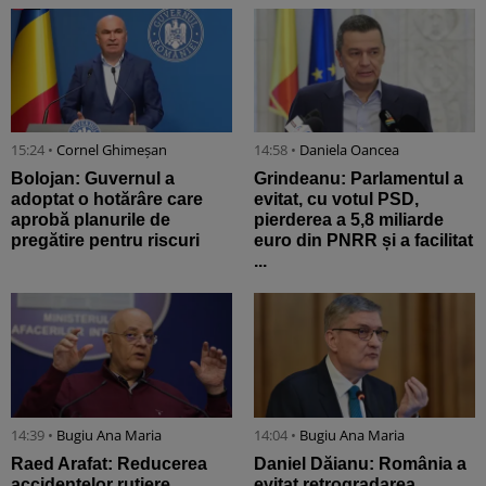
15:24 •
Cornel Ghimeșan
14:58 •
Daniela Oancea
Bolojan: Guvernul a
Grindeanu: Parlamentul a
adoptat o hotărâre care
evitat, cu votul PSD,
aprobă planurile de
pierderea a 5,8 miliarde
pregătire pentru riscuri
euro din PNRR și a facilitat
...
14:39 •
Bugiu ⁠Ana Maria
14:04 •
Bugiu ⁠Ana Maria
Raed Arafat: Reducerea
Daniel Dăianu: România a
accidentelor rutiere
evitat retrogradarea