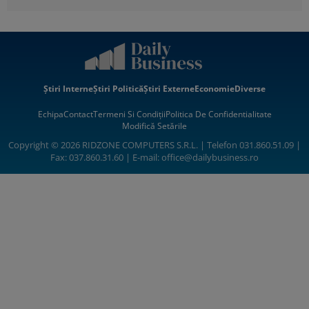
Știri Interne
Știri Politică
Știri Externe
Economie
Diverse
Echipa
Contact
Termeni Si Condiții
Politica De Confidentialitate
Modifică Setările
Copyright © 2026 RIDZONE COMPUTERS S.R.L. | Telefon 031.860.51.09 |
Fax: 037.860.31.60 | E-mail:
office@dailybusiness.ro