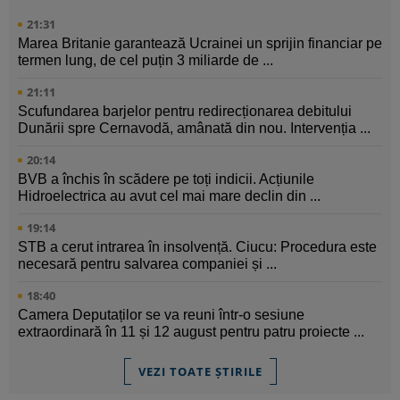
21:31
Marea Britanie garantează Ucrainei un sprijin financiar pe
termen lung, de cel puțin 3 miliarde de ...
21:11
Scufundarea barjelor pentru redirecționarea debitului
Dunării spre Cernavodă, amânată din nou. Intervenția ...
20:14
BVB a închis în scădere pe toți indicii. Acțiunile
Hidroelectrica au avut cel mai mare declin din ...
19:14
STB a cerut intrarea în insolvență. Ciucu: Procedura este
necesară pentru salvarea companiei și ...
18:40
Camera Deputaților se va reuni într-o sesiune
extraordinară în 11 și 12 august pentru patru proiecte ...
VEZI TOATE ȘTIRILE