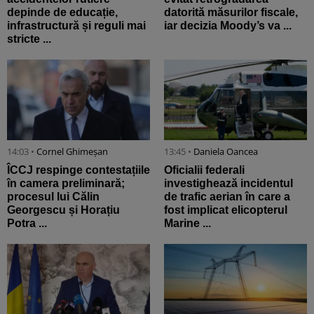
depinde de educație,
datorită măsurilor fiscale,
infrastructură și reguli mai
iar decizia Moody’s va ...
stricte ...
14:03 •
Cornel Ghimeșan
13:45 •
Daniela Oancea
ÎCCJ respinge contestațiile
Oficialii federali
în camera preliminară;
investighează incidentul
procesul lui Călin
de trafic aerian în care a
Georgescu și Horațiu
fost implicat elicopterul
Potra ...
Marine ...