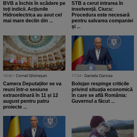
BVB a închis în scădere pe
STB a cerut intrarea în
toți indicii. Acțiunile
insolvență. Ciucu:
Hidroelectrica au avut cel
Procedura este necesară
mai mare declin din ...
pentru salvarea companiei
și ...
18:40 •
Cornel Ghimeșan
17:24 •
Daniela Oancea
Camera Deputaților se va
Bolojan respinge criticile
reuni într-o sesiune
privind situația economică
extraordinară în 11 și 12
în care se află România:
august pentru patru
Guvernul a făcut ...
proiecte ...