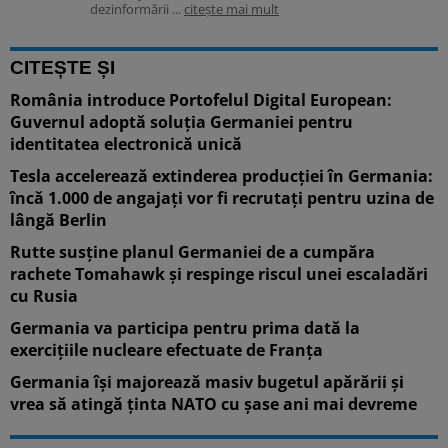
dezinformării ...
citește mai mult
CITEȘTE ȘI
România introduce Portofelul Digital European:
Guvernul adoptă soluția Germaniei pentru
identitatea electronică unică
Tesla accelerează extinderea producției în Germania:
încă 1.000 de angajați vor fi recrutați pentru uzina de
lângă Berlin
Rutte susține planul Germaniei de a cumpăra
rachete Tomahawk și respinge riscul unei escaladări
cu Rusia
Germania va participa pentru prima dată la
exercițiile nucleare efectuate de Franța
Germania își majorează masiv bugetul apărării și
vrea să atingă ținta NATO cu șase ani mai devreme