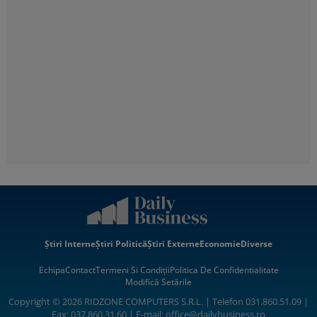
Știri Interne
Știri Politică
Știri Externe
Economie
Diverse
Echipa
Contact
Termeni Si Condiții
Politica De Confidentialitate
Modifică Setările
Copyright © 2026 RIDZONE COMPUTERS S.R.L. | Telefon 031.860.51.09 |
Fax: 037.860.31.60 | E-mail:
office@dailybusiness.ro