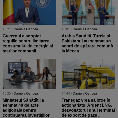
16:21 •
Daniela Oancea
16:01 •
Daniela Oancea
Guvernul a adoptat
Arabia Saudită, Turcia şi
regulile pentru limitarea
Pakistanul au semnat un
consumului de energie al
acord de apărare comună
marilor companii
la Mecca
15:35 •
Daniela Oancea
14:44 •
Daniela Oancea
Ministerul Sănătăţii a
Transgaz vrea să intre în
semnat 49 de acte
acţionariatul Argent LNG,
adiţionale pentru
dezvoltatorul unui terminal
continuarea investiţiilor
de export de gaze ...