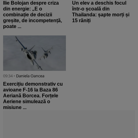
Ilie Bolojan despre criza
Un elev a deschis focul
din energie: „E o
într-o școală din
combinație de decizii
Thailanda: șapte morți și
greșite, de incompetență,
15 răniți
poate ...
09:34 •
Daniela Oancea
Exercițiu demonstrativ cu
avioane F-16 la Baza 86
Aeriană Borcea. Forțele
Aeriene simulează o
misiune ...