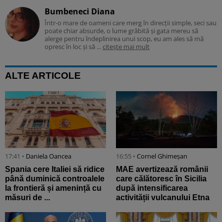
Bumbeneci Diana
Într-o mare de oameni care merg în direcții simple, seci sau
poate chiar absurde, o lume grăbită și gata mereu să
alerge pentru îndeplinirea unui scop, eu am ales să mă
opresc în loc și să ...
citește mai mult
ALTE ARTICOLE
17:41 •
Daniela Oancea
16:55 •
Cornel Ghimeșan
Spania cere Italiei să ridice
MAE avertizează românii
până duminică controalele
care călătoresc în Sicilia
la frontieră și amenință cu
după intensificarea
măsuri de ...
activității vulcanului Etna