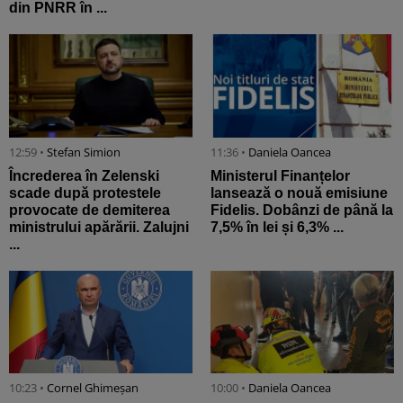
din PNRR în ...
12:59 •
Stefan Simion
11:36 •
Daniela Oancea
Încrederea în Zelenski
Ministerul Finanțelor
scade după protestele
lansează o nouă emisiune
provocate de demiterea
Fidelis. Dobânzi de până la
ministrului apărării. Zalujni
7,5% în lei și 6,3% ...
...
10:23 •
Cornel Ghimeșan
10:00 •
Daniela Oancea