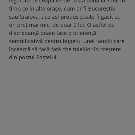
legătură de ceapă verde costă până la 3 lei, în
timp ce în alte orașe, cum ar fi Bucureștiul
sau Craiova, același produs poate fi găsit cu
un preț mai mic, de doar 2 lei. O astfel de
discrepanță poate face o diferență
semnificativă pentru bugetul unei familii care
încearcă să facă față cheltuielilor în creștere
din postul Paștelui.