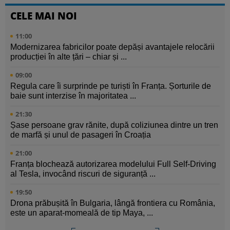
CELE MAI NOI
11:00
Modernizarea fabricilor poate depăși avantajele relocării
producției în alte țări – chiar și ...
09:00
Regula care îi surprinde pe turiști în Franța. Șorturile de
baie sunt interzise în majoritatea ...
21:30
Șase persoane grav rănite, după coliziunea dintre un tren
de marfă și unul de pasageri în Croația
21:00
Franța blochează autorizarea modelului Full Self-Driving
al Tesla, invocând riscuri de siguranță ...
19:50
Drona prăbușită în Bulgaria, lângă frontiera cu România,
este un aparat-momeală de tip Maya, ...