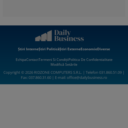
Știri Interne
Știri Politică
Știri Externe
Economie
Diverse
Echipa
Contact
Termeni Si Condiții
Politica De Confidentialitate
Modifică Setările
Copyright © 2026 RIDZONE COMPUTERS S.R.L. | Telefon 031.860.51.09 |
Fax: 037.860.31.60 | E-mail:
office@dailybusiness.ro