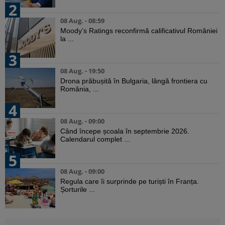
2
08 Aug. - 08:59
Moody’s Ratings reconfirmă calificativul României
la ...
3
08 Aug. - 19:50
Drona prăbușită în Bulgaria, lângă frontiera cu
România, ...
4
08 Aug. - 09:00
Când începe școala în septembrie 2026.
Calendarul complet ...
5
08 Aug. - 09:00
Regula care îi surprinde pe turiști în Franța.
Șorturile ...