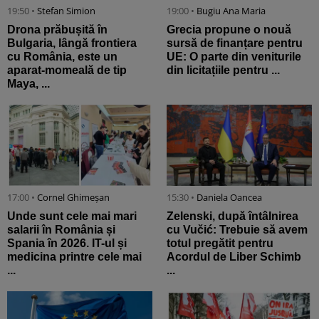
19:50 •
Stefan Simion
19:00 •
Bugiu ⁠Ana Maria
Drona prăbușită în
Grecia propune o nouă
Bulgaria, lângă frontiera
sursă de finanțare pentru
cu România, este un
UE: O parte din veniturile
aparat-momeală de tip
din licitațiile pentru ...
Maya, ...
17:00 •
Cornel Ghimeșan
15:30 •
Daniela Oancea
Unde sunt cele mai mari
Zelenski, după întâlnirea
salarii în România și
cu Vučić: Trebuie să avem
Spania în 2026. IT-ul și
totul pregătit pentru
medicina printre cele mai
Acordul de Liber Schimb
...
...