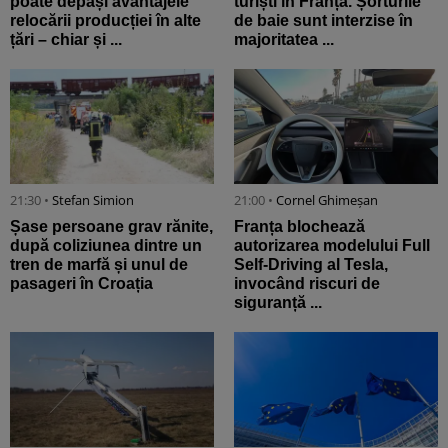
poate depăși avantajele
turiști în Franța. Șorturile
relocării producției în alte
de baie sunt interzise în
țări – chiar și ...
majoritatea ...
21:30 •
Stefan Simion
21:00 •
Cornel Ghimeșan
Șase persoane grav rănite,
Franța blochează
după coliziunea dintre un
autorizarea modelului Full
tren de marfă și unul de
Self-Driving al Tesla,
pasageri în Croația
invocând riscuri de
siguranță ...