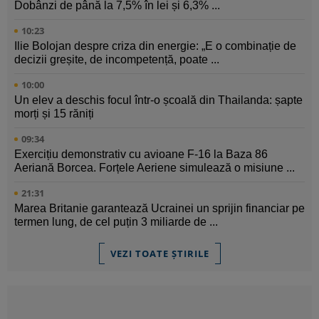
Dobânzi de până la 7,5% în lei și 6,3% ...
10:23
Ilie Bolojan despre criza din energie: „E o combinație de
decizii greșite, de incompetență, poate ...
10:00
Un elev a deschis focul într-o școală din Thailanda: șapte
morți și 15 răniți
09:34
Exercițiu demonstrativ cu avioane F-16 la Baza 86
Aeriană Borcea. Forțele Aeriene simulează o misiune ...
21:31
Marea Britanie garantează Ucrainei un sprijin financiar pe
termen lung, de cel puțin 3 miliarde de ...
VEZI TOATE ȘTIRILE