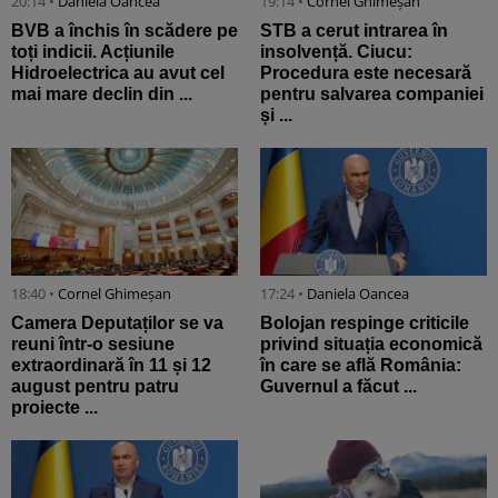
20:14 •
Daniela Oancea
19:14 •
Cornel Ghimeșan
BVB a închis în scădere pe
STB a cerut intrarea în
toți indicii. Acțiunile
insolvență. Ciucu:
Hidroelectrica au avut cel
Procedura este necesară
mai mare declin din ...
pentru salvarea companiei
și ...
18:40 •
Cornel Ghimeșan
17:24 •
Daniela Oancea
Camera Deputaților se va
Bolojan respinge criticile
reuni într-o sesiune
privind situația economică
extraordinară în 11 și 12
în care se află România:
august pentru patru
Guvernul a făcut ...
proiecte ...