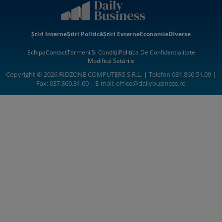
Știri Interne
Știri Politică
Știri Externe
Economie
Diverse
Echipa
Contact
Termeni Si Condiții
Politica De Confidentialitate
Modifică Setările
Copyright © 2026 RIDZONE COMPUTERS S.R.L. | Telefon 031.860.51.09 |
Fax: 037.860.31.60 | E-mail:
office@dailybusiness.ro