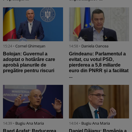
15:24 •
Cornel Ghimeșan
14:58 •
Daniela Oancea
Bolojan: Guvernul a
Grindeanu: Parlamentul a
adoptat o hotărâre care
evitat, cu votul PSD,
aprobă planurile de
pierderea a 5,8 miliarde
pregătire pentru riscuri
euro din PNRR și a facilitat
...
14:39 •
Bugiu ⁠Ana Maria
14:04 •
Bugiu ⁠Ana Maria
Raed Arafat: Reducerea
Daniel Dăianu: România a