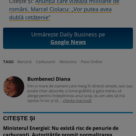
Citește și:
Anunțul care vizează milioane de
români. Marcel Ciolacu: „Vor putea avea
dublă cetățenie”
Urmărește Daily Business pe
Google News
TAGS:
Benzină
Carburanti
Motorina
Peco Online
Bumbeneci Diana
Într-o mare de oameni care merg în direcții simple, seci sau
poate chiar absurde, o lume grăbită și gata mereu să
alerge pentru îndeplinirea unui scop, eu am ales să mă
opresc în loc și să ...
citește mai mult
CITEȘTE ȘI
Ministerul Energiei: Nu există risc de penurie de
carburanți. Autoritățile promit normalizarea