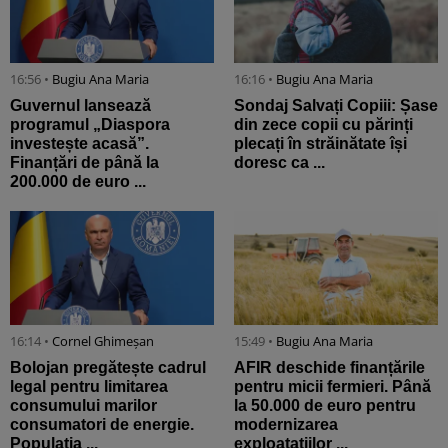
16:56 •
Bugiu ⁠Ana Maria
16:16 •
Bugiu ⁠Ana Maria
Guvernul lansează
Sondaj Salvați Copiii: Șase
programul „Diaspora
din zece copii cu părinți
investește acasă”.
plecați în străinătate își
Finanțări de până la
doresc ca ...
200.000 de euro ...
16:14 •
Cornel Ghimeșan
15:49 •
Bugiu ⁠Ana Maria
Bolojan pregătește cadrul
AFIR deschide finanțările
legal pentru limitarea
pentru micii fermieri. Până
consumului marilor
la 50.000 de euro pentru
consumatori de energie.
modernizarea
Populația ...
exploatațiilor ...