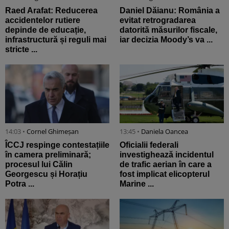
Raed Arafat: Reducerea
Daniel Dăianu: România a
accidentelor rutiere
evitat retrogradarea
depinde de educație,
datorită măsurilor fiscale,
infrastructură și reguli mai
iar decizia Moody’s va ...
stricte ...
14:03 •
Cornel Ghimeșan
13:45 •
Daniela Oancea
ÎCCJ respinge contestațiile
Oficialii federali
în camera preliminară;
investighează incidentul
procesul lui Călin
de trafic aerian în care a
Georgescu și Horațiu
fost implicat elicopterul
Potra ...
Marine ...