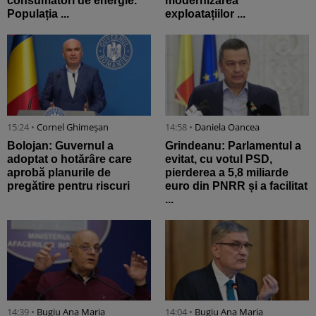
consumatori de energie.
modernizarea
Populația ...
exploatațiilor ...
15:24 •
Cornel Ghimeșan
14:58 •
Daniela Oancea
Bolojan: Guvernul a
Grindeanu: Parlamentul a
adoptat o hotărâre care
evitat, cu votul PSD,
aprobă planurile de
pierderea a 5,8 miliarde
pregătire pentru riscuri
euro din PNRR și a facilitat
...
14:39 •
Bugiu ⁠Ana Maria
14:04 •
Bugiu ⁠Ana Maria