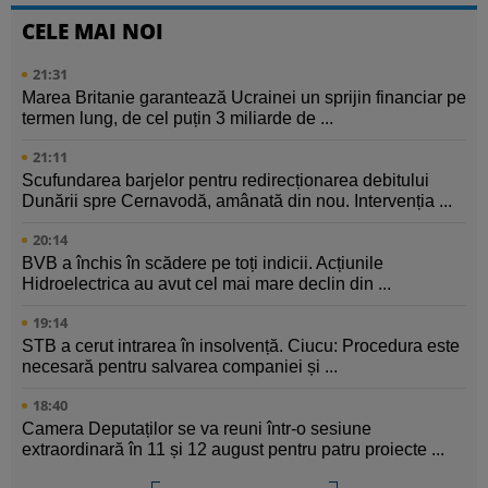
CELE MAI NOI
21:31
Marea Britanie garantează Ucrainei un sprijin financiar pe
termen lung, de cel puțin 3 miliarde de ...
21:11
Scufundarea barjelor pentru redirecționarea debitului
Dunării spre Cernavodă, amânată din nou. Intervenția ...
20:14
BVB a închis în scădere pe toți indicii. Acțiunile
Hidroelectrica au avut cel mai mare declin din ...
19:14
STB a cerut intrarea în insolvență. Ciucu: Procedura este
necesară pentru salvarea companiei și ...
18:40
Camera Deputaților se va reuni într-o sesiune
extraordinară în 11 și 12 august pentru patru proiecte ...