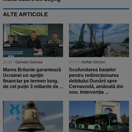
ALTE ARTICOLE
21:31 •
Daniela Oancea
21:11 •
Stefan Simion
Marea Britanie garantează
Scufundarea barjelor
Ucrainei un sprijin
pentru redirecționarea
financiar pe termen lung,
debitului Dunării spre
de cel puțin 3 miliarde de ...
Cernavodă, amânată din
nou. Intervenția ...