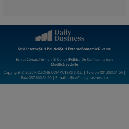
Știri Interne
Știri Politică
Știri Externe
Economie
Diverse
Echipa
Contact
Termeni Si Condiții
Politica De Confidentialitate
Modifică Setările
Copyright © 2026 RIDZONE COMPUTERS S.R.L. | Telefon 031.860.51.09 |
Fax: 037.860.31.60 | E-mail:
office@dailybusiness.ro