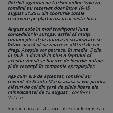
Potrivit agenţiei de turism online Vola.ro,
românii au rezervat doar între 10-15
august 21,25% din zborurile totale
rezervate pe platformă în această lună.
August este în mod tradiţional luna
concediilor în Europa, astfel că mulţi
români plecaţi la muncă în străinătate se
întorc acasă să se relaxeze alături de cei
dragi. Aceştia vor petrece, în medie, 5 zile
în ţară, o dovadă în plus a faptului că
aceştia vor să se bucure de locurile natale
şi de vacanţă în compania apropiaţilor.
Aşa cum era de aşteptat, românii au
revenit de Sfânta Maria acasă si vor profita
alături de cei din ţară de zilele libere ale
minivacanţei de 15 august”
, conform
Vola.ro.
Românii au ales zboruri către marile orașe ale