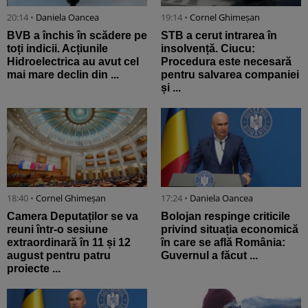
20:14 •
Daniela Oancea
19:14 •
Cornel Ghimeșan
BVB a închis în scădere pe
STB a cerut intrarea în
toți indicii. Acțiunile
insolvență. Ciucu:
Hidroelectrica au avut cel
Procedura este necesară
mai mare declin din ...
pentru salvarea companiei
și ...
18:40 •
Cornel Ghimeșan
17:24 •
Daniela Oancea
Camera Deputaților se va
Bolojan respinge criticile
reuni într-o sesiune
privind situația economică
extraordinară în 11 și 12
în care se află România:
august pentru patru
Guvernul a făcut ...
proiecte ...