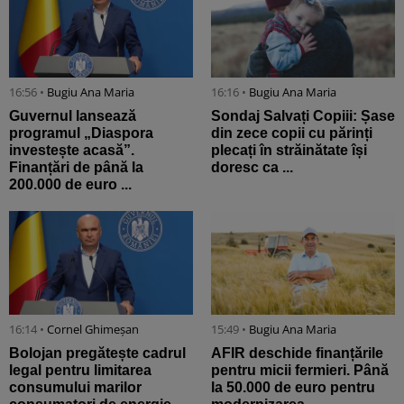
16:56 •
Bugiu ⁠Ana Maria
16:16 •
Bugiu ⁠Ana Maria
Guvernul lansează
Sondaj Salvați Copiii: Șase
programul „Diaspora
din zece copii cu părinți
investește acasă”.
plecați în străinătate își
Finanțări de până la
doresc ca ...
200.000 de euro ...
16:14 •
Cornel Ghimeșan
15:49 •
Bugiu ⁠Ana Maria
Bolojan pregătește cadrul
AFIR deschide finanțările
legal pentru limitarea
pentru micii fermieri. Până
consumului marilor
la 50.000 de euro pentru