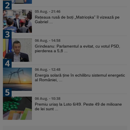
2
05 Aug. - 21:46
Rețeaua rusă de boți „Matrioșka” îl vizează pe
Gabriel ...
3
06 Aug. - 14:58
Grindeanu: Parlamentul a evitat, cu votul PSD,
pierderea a 5,8 ...
4
06 Aug. - 12:48
Energia solară ține în echilibru sistemul energetic
al României, ...
5
06 Aug. - 10:38
Premiu uriaș la Loto 6/49. Peste 49 de milioane
de lei sunt ...