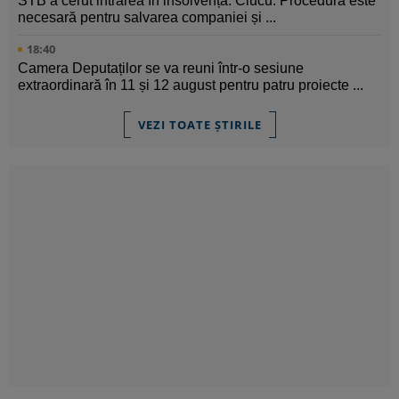
STB a cerut intrarea în insolvență. Ciucu: Procedura este
necesară pentru salvarea companiei și ...
18:40
Camera Deputaților se va reuni într-o sesiune
extraordinară în 11 și 12 august pentru patru proiecte ...
VEZI TOATE ȘTIRILE