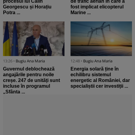
procesul lui Călin
de trafic aerian în care a
Georgescu și Horațiu
fost implicat elicopterul
Potra ...
Marine ...
13:26 •
Bugiu ⁠Ana Maria
12:48 •
Bugiu ⁠Ana Maria
Guvernul deblochează
Energia solară ține în
angajările pentru noile
echilibru sistemul
creșe. 247 de unități sunt
energetic al României, dar
incluse în programul
specialiștii cer investiții ...
„Sfânta ...