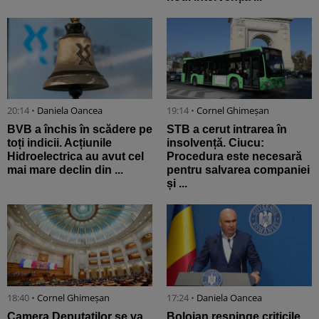
20:14 •
Daniela Oancea
19:14 •
Cornel Ghimeșan
BVB a închis în scădere pe
STB a cerut intrarea în
toți indicii. Acțiunile
insolvență. Ciucu:
Hidroelectrica au avut cel
Procedura este necesară
mai mare declin din ...
pentru salvarea companiei
și ...
18:40 •
Cornel Ghimeșan
17:24 •
Daniela Oancea
Camera Deputaților se va
Bolojan respinge criticile