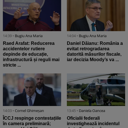
14:39 •
Bugiu ⁠Ana Maria
14:04 •
Bugiu ⁠Ana Maria
Raed Arafat: Reducerea
Daniel Dăianu: România a
accidentelor rutiere
evitat retrogradarea
depinde de educație,
datorită măsurilor fiscale,
infrastructură și reguli mai
iar decizia Moody’s va ...
stricte ...
14:03 •
Cornel Ghimeșan
13:45 •
Daniela Oancea
ÎCCJ respinge contestațiile
Oficialii federali
în camera preliminară;
investighează incidentul