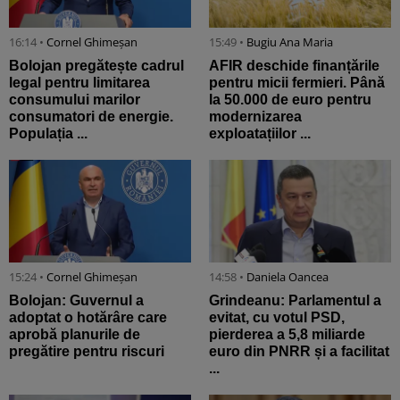
16:14 •
Cornel Ghimeșan
15:49 •
Bugiu ⁠Ana Maria
Bolojan pregătește cadrul
AFIR deschide finanțările
legal pentru limitarea
pentru micii fermieri. Până
consumului marilor
la 50.000 de euro pentru
consumatori de energie.
modernizarea
Populația ...
exploatațiilor ...
15:24 •
Cornel Ghimeșan
14:58 •
Daniela Oancea
Bolojan: Guvernul a
Grindeanu: Parlamentul a
adoptat o hotărâre care
evitat, cu votul PSD,
aprobă planurile de
pierderea a 5,8 miliarde
pregătire pentru riscuri
euro din PNRR și a facilitat
...