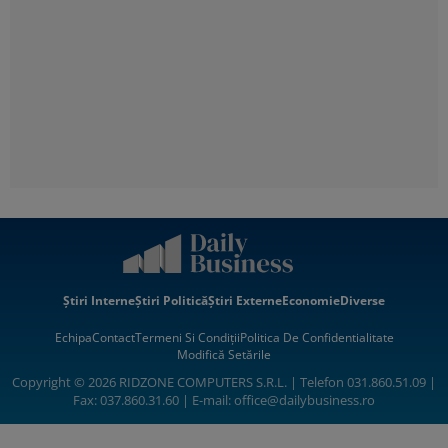
Știri Interne
Știri Politică
Știri Externe
Economie
Diverse
Echipa
Contact
Termeni Si Condiții
Politica De Confidentialitate
Modifică Setările
Copyright © 2026 RIDZONE COMPUTERS S.R.L. | Telefon 031.860.51.09 |
Fax: 037.860.31.60 | E-mail:
office@dailybusiness.ro