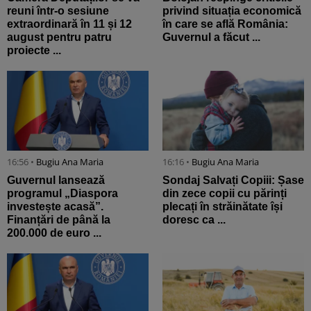
reuni într-o sesiune
privind situația economică
extraordinară în 11 și 12
în care se află România:
august pentru patru
Guvernul a făcut ...
proiecte ...
16:56 •
Bugiu ⁠Ana Maria
16:16 •
Bugiu ⁠Ana Maria
Guvernul lansează
Sondaj Salvați Copiii: Șase
programul „Diaspora
din zece copii cu părinți
investește acasă”.
plecați în străinătate își
Finanțări de până la
doresc ca ...
200.000 de euro ...