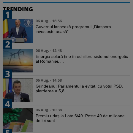
TRENDING
1
06 Aug. - 16:56
Guvernul lansează programul „Diaspora
investește acasă”. ...
2
06 Aug. - 12:48
Energia solară ține în echilibru sistemul energetic
al României, ...
3
06 Aug. - 14:58
Grindeanu: Parlamentul a evitat, cu votul PSD,
pierderea a 5,8 ...
4
06 Aug. - 10:38
Premiu uriaș la Loto 6/49. Peste 49 de milioane
de lei sunt ...