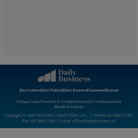
Știri Interne
Știri Politică
Știri Externe
Economie
Diverse
Echipa
Contact
Termeni Si Condiții
Politica De Confidentialitate
Modifică Setările
Copyright © 2026 RIDZONE COMPUTERS S.R.L. | Telefon 031.860.51.09 |
Fax: 037.860.31.60 | E-mail:
office@dailybusiness.ro