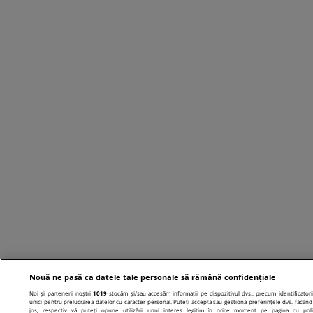
Nouă ne pasă ca datele tale personale să rămână confidențiale
Noi și partenerii noștri
1019
stocăm și/sau accesăm informații pe dispozitivul dvs., precum identificatori
unici pentru prelucrarea datelor cu caracter personal. Puteți accepta sau gestiona preferințele dvs. făcând 
jos, respectiv vă puteți opune utilizării unui interes legitim în orice moment pe pagina cu poli