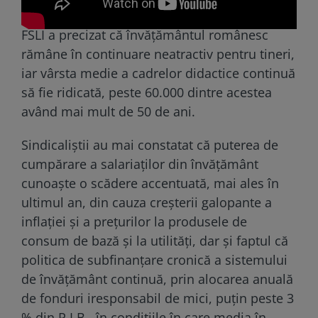
FSLI a precizat că învăţământul românesc
rămâne în continuare neatractiv pentru tineri,
iar vârsta medie a cadrelor didactice continuă
să fie ridicată, peste 60.000 dintre acestea
având mai mult de 50 de ani.
Sindicaliştii au mai constatat că puterea de
cumpărare a salariaţilor din învăţământ
cunoaşte o scădere accentuată, mai ales în
ultimul an, din cauza creşterii galopante a
inflaţiei şi a preţurilor la produsele de
consum de bază şi la utilităţi, dar şi faptul că
politica de subfinanţare cronică a sistemului
de învăţământ continuă, prin alocarea anuală
de fonduri iresponsabil de mici, puţin peste 3
% din P.I.B., în condiţiile în care media în