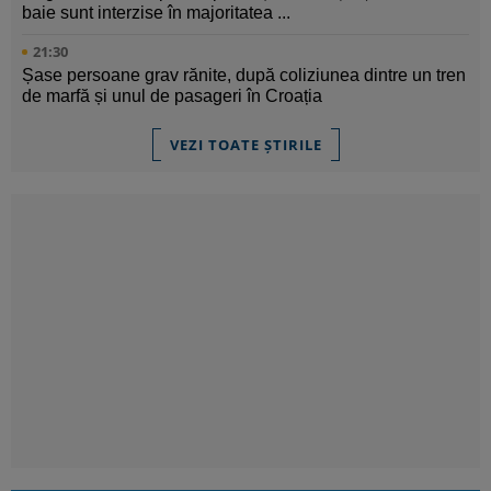
baie sunt interzise în majoritatea ...
21:30
Șase persoane grav rănite, după coliziunea dintre un tren
de marfă și unul de pasageri în Croația
VEZI TOATE ȘTIRILE