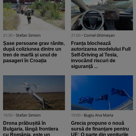
21:30 •
Stefan Simion
21:00 •
Cornel Ghimeșan
Șase persoane grav rănite,
Franța blochează
după coliziunea dintre un
autorizarea modelului Full
tren de marfă și unul de
Self-Driving al Tesla,
pasageri în Croația
invocând riscuri de
siguranță ...
19:50 •
Stefan Simion
19:00 •
Bugiu ⁠Ana Maria
Drona prăbușită în
Grecia propune o nouă
Bulgaria, lângă frontiera
sursă de finanțare pentru
cu România, este un
UE: O parte din veniturile