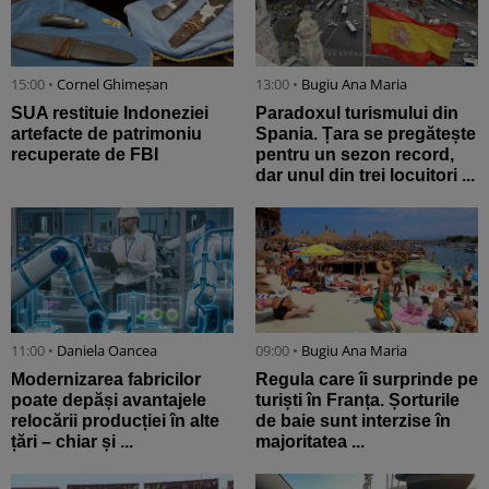
15:00 •
Cornel Ghimeșan
13:00 •
Bugiu ⁠Ana Maria
SUA restituie Indoneziei
Paradoxul turismului din
artefacte de patrimoniu
Spania. Țara se pregătește
recuperate de FBI
pentru un sezon record,
dar unul din trei locuitori ...
11:00 •
Daniela Oancea
09:00 •
Bugiu ⁠Ana Maria
Modernizarea fabricilor
Regula care îi surprinde pe
poate depăși avantajele
turiști în Franța. Șorturile
relocării producției în alte
de baie sunt interzise în
țări – chiar și ...
majoritatea ...