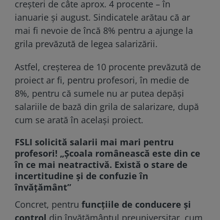
creșteri de câte aprox. 4 procente – în
ianuarie și august. Sindicatele arătau că ar
mai fi nevoie de încă 8% pentru a ajunge la
grila prevăzută de legea salarizării.
Astfel, creșterea de 10 procente prevăzută de
proiect ar fi, pentru profesori, în medie de
8%, pentru că sumele nu ar putea depăși
salariile de bază din grila de salarizare, după
cum se arată în același proiect.
FSLI solicită salarii mai mari pentru
profesori! „Şcoala românească este din ce
în ce mai neatractivă. Există o stare de
incertitudine şi de confuzie în
învățământ”
Concret, pentru
funcțiile de conducere şi
control
din învățământul preuniversitar, cum