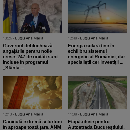
13:26 •
Bugiu ⁠Ana Maria
12:48 •
Bugiu ⁠Ana Maria
Guvernul deblochează
Energia solară ține în
angajările pentru noile
echilibru sistemul
creșe. 247 de unități sunt
energetic al României, dar
incluse în programul
specialiștii cer investiții ...
„Sfânta ...
12:13 •
Bugiu ⁠Ana Maria
11:38 •
Bugiu ⁠Ana Maria
Caniculă extremă și furtuni
Etapă-cheie pentru
în aproape toată țara. ANM
Autostrada Bucureștiului.