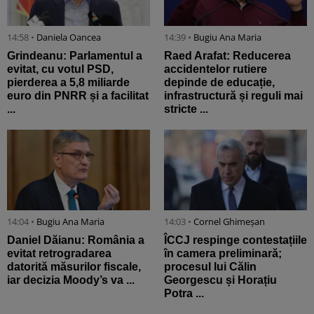
14:58 •
Daniela Oancea
14:39 •
Bugiu ⁠Ana Maria
Grindeanu: Parlamentul a
Raed Arafat: Reducerea
evitat, cu votul PSD,
accidentelor rutiere
pierderea a 5,8 miliarde
depinde de educație,
euro din PNRR și a facilitat
infrastructură și reguli mai
...
stricte ...
14:04 •
Bugiu ⁠Ana Maria
14:03 •
Cornel Ghimeșan
Daniel Dăianu: România a
ÎCCJ respinge contestațiile
evitat retrogradarea
în camera preliminară;
datorită măsurilor fiscale,
procesul lui Călin
iar decizia Moody’s va ...
Georgescu și Horațiu
Potra ...