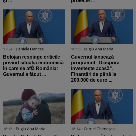
și ...
proiecte ...
17:24 •
Daniela Oancea
16:56 •
Bugiu ⁠Ana Maria
Bolojan respinge criticile
Guvernul lansează
privind situația economică
programul „Diaspora
în care se află România:
investește acasă”.
Guvernul a făcut ...
Finanțări de până la
200.000 de euro ...
16:16 •
Bugiu ⁠Ana Maria
16:14 •
Cornel Ghimeșan