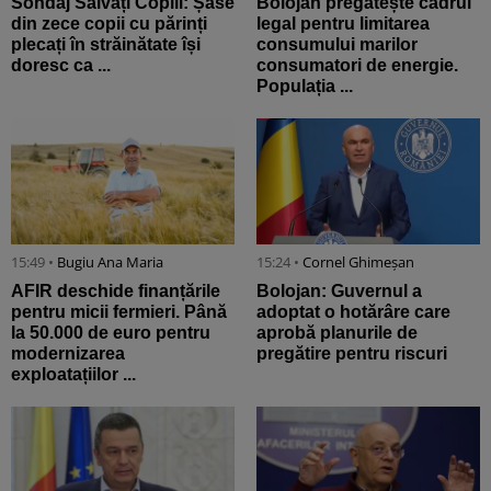
Sondaj Salvați Copiii: Șase
Bolojan pregătește cadrul
din zece copii cu părinți
legal pentru limitarea
plecați în străinătate își
consumului marilor
doresc ca ...
consumatori de energie.
Populația ...
15:49 •
Bugiu ⁠Ana Maria
15:24 •
Cornel Ghimeșan
AFIR deschide finanțările
Bolojan: Guvernul a
pentru micii fermieri. Până
adoptat o hotărâre care
la 50.000 de euro pentru
aprobă planurile de
modernizarea
pregătire pentru riscuri
exploatațiilor ...