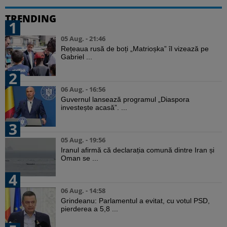
TRENDING
1
05 Aug. - 21:46
Rețeaua rusă de boți „Matrioșka” îl vizează pe
Gabriel ...
2
06 Aug. - 16:56
Guvernul lansează programul „Diaspora
investește acasă”. ...
3
05 Aug. - 19:56
Iranul afirmă că declarația comună dintre Iran și
Oman se ...
4
06 Aug. - 14:58
Grindeanu: Parlamentul a evitat, cu votul PSD,
pierderea a 5,8 ...