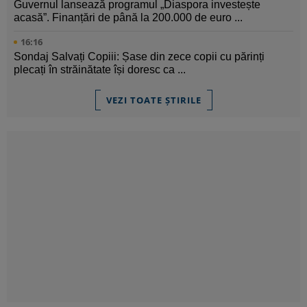
Guvernul lansează programul „Diaspora investește
acasă”. Finanțări de până la 200.000 de euro ...
16:16
Sondaj Salvați Copiii: Șase din zece copii cu părinți
plecați în străinătate își doresc ca ...
VEZI TOATE ȘTIRILE