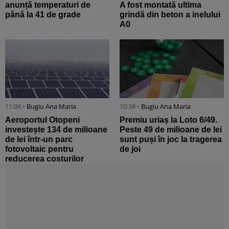
anunță temperaturi de
A fost montată ultima
până la 41 de grade
grindă din beton a inelului
A0
11:06 •
Bugiu ⁠Ana Maria
10:38 •
Bugiu ⁠Ana Maria
Aeroportul Otopeni
Premiu uriaș la Loto 6/49.
investește 134 de milioane
Peste 49 de milioane de lei
de lei într-un parc
sunt puși în joc la tragerea
fotovoltaic pentru
de joi
reducerea costurilor