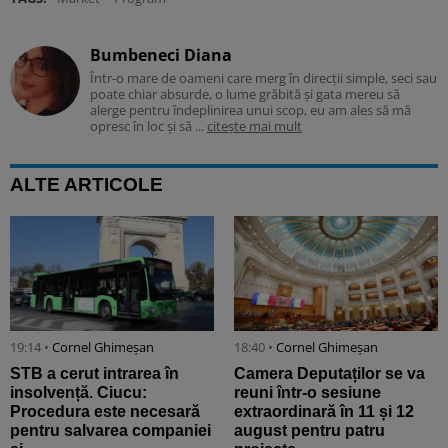
Bumbeneci Diana
Într-o mare de oameni care merg în direcții simple, seci sau
poate chiar absurde, o lume grăbită și gata mereu să
alerge pentru îndeplinirea unui scop, eu am ales să mă
opresc în loc și să ...
citește mai mult
ALTE ARTICOLE
19:14 •
Cornel Ghimeșan
18:40 •
Cornel Ghimeșan
STB a cerut intrarea în
Camera Deputaților se va
insolvență. Ciucu:
reuni într-o sesiune
Procedura este necesară
extraordinară în 11 și 12
pentru salvarea companiei
august pentru patru