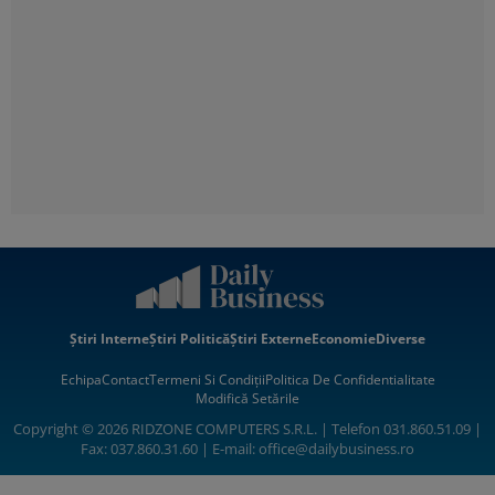
Știri Interne
Știri Politică
Știri Externe
Economie
Diverse
Echipa
Contact
Termeni Si Condiții
Politica De Confidentialitate
Modifică Setările
Copyright © 2026 RIDZONE COMPUTERS S.R.L. | Telefon 031.860.51.09 |
Fax: 037.860.31.60 | E-mail:
office@dailybusiness.ro