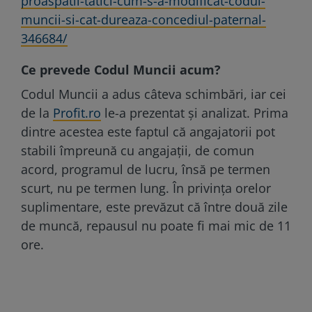
proaspatii-tatici-cum-s-a-modificat-codul-
muncii-si-cat-dureaza-concediul-paternal-
346684/
Ce prevede Codul Muncii acum?
Codul Muncii a adus câteva schimbări, iar cei
de la
Profit.ro
le-a prezentat și analizat. Prima
dintre acestea este faptul că angajatorii pot
stabili împreună cu angajații, de comun
acord, programul de lucru, însă pe termen
scurt, nu pe termen lung. În privința orelor
suplimentare, este prevăzut că între două zile
de muncă, repausul nu poate fi mai mic de 11
ore.