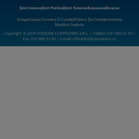
Știri Interne
Știri Politică
Știri Externe
Economie
Diverse
Echipa
Contact
Termeni Si Condiții
Politica De Confidentialitate
Modifică Setările
Copyright © 2026 RIDZONE COMPUTERS S.R.L. | Telefon 031.860.51.09 |
Fax: 037.860.31.60 | E-mail:
office@dailybusiness.ro