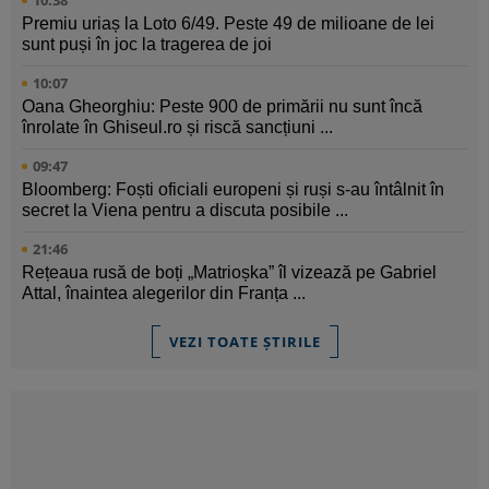
Premiu uriaș la Loto 6/49. Peste 49 de milioane de lei
sunt puși în joc la tragerea de joi
10:07
Oana Gheorghiu: Peste 900 de primării nu sunt încă
înrolate în Ghiseul.ro și riscă sancțiuni ...
09:47
Bloomberg: Foști oficiali europeni și ruși s-au întâlnit în
secret la Viena pentru a discuta posibile ...
21:46
Rețeaua rusă de boți „Matrioșka” îl vizează pe Gabriel
Attal, înaintea alegerilor din Franța ...
VEZI TOATE ȘTIRILE