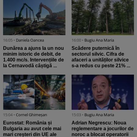
16:05 •
Daniela Oancea
16:00 •
Bugiu ⁠Ana Maria
Dunărea a ajuns la un nou
Scădere puternică în
minim istoric de debit, de
sectorul silvic. Cifra de
1.400 mc/s. Intervențiile de
afaceri a unităților silvice
la Cernavodă câștigă ...
s-a redus cu peste 21% ...
15:04 •
Cornel Ghimeșan
15:03 •
Bugiu ⁠Ana Maria
Eurostat: România și
Adrian Negrescu: Noua
Bulgaria au avut cele mai
reglementare a jocurilor de
mari creșteri din UE ale
noroc a blocat operatorii