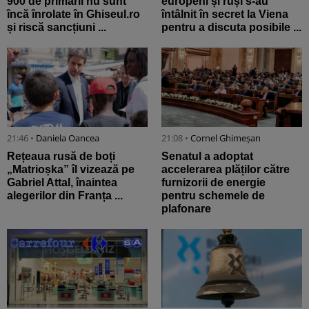
900 de primării nu sunt
europeni și ruși s-au
încă înrolate în Ghiseul.ro
întâlnit în secret la Viena
și riscă sancțiuni ...
pentru a discuta posibile ...
21:46 •
Daniela Oancea
21:08 •
Cornel Ghimeșan
Rețeaua rusă de boți
Senatul a adoptat
„Matrioșka” îl vizează pe
accelerarea plăților către
Gabriel Attal, înaintea
furnizorii de energie
alegerilor din Franța ...
pentru schemele de
plafonare