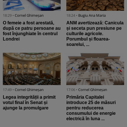
18:29 •
Cornel Ghimeșan
18:24 •
Bugiu ⁠Ana Maria
O femeie a fost arestată,
ANM avertizează: Canicula
după ce patru persoane au
și seceta pun presiune pe
fost înjunghiate în centrul
culturile agricole.
Londrei
Porumbul și floarea-
soarelui, ...
17:49 •
Cornel Ghimeșan
17:06 •
Cornel Ghimeșan
Legea integrității a primit
Primăria Capitalei
votul final în Senat și
introduce 25 de măsuri
ajunge la promulgare
pentru reducerea
consumului de energie
electrică în luna ...