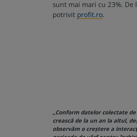
sunt mai mari cu 23%. De la
potrivit
profit.ro
.
„Conform datelor colectate de 
crească de la un an la altul, deș
observăm o creștere a interacțiu
perioada de vârf pentru închiri