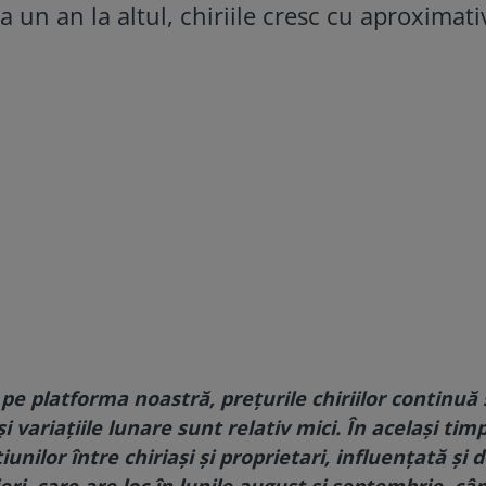
 un an la altul, chiriile cresc cu aproximat
pe platforma noastră, prețurile chiriilor continuă 
i variațiile lunare sunt relativ mici. În același timp
nilor între chiriași și proprietari, influențată și 
eri, care are loc în lunile august și septembrie, câ