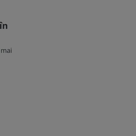
în
 mai