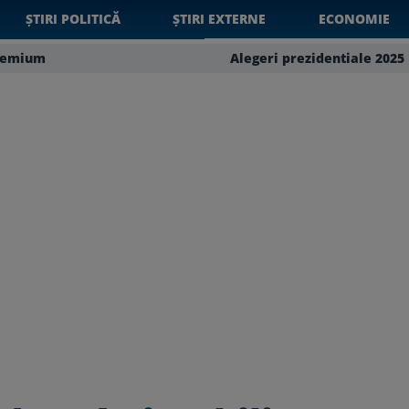
ȘTIRI POLITICĂ
ȘTIRI EXTERNE
ECONOMIE
remium
Alegeri prezidentiale 2025