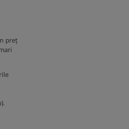
n preț
 mari
rile
).