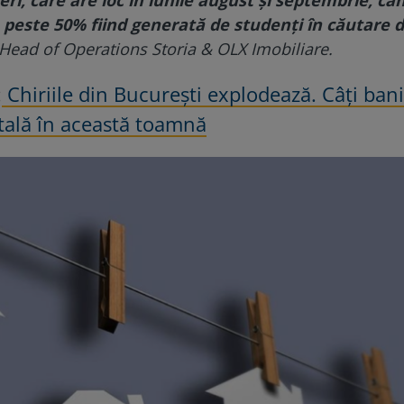
, peste 50% fiind generată de studenți în căutare 
Head of Operations Storia & OLX Imobiliare.
:
Chiriile din București explodează. Câți bani 
itală în această toamnă