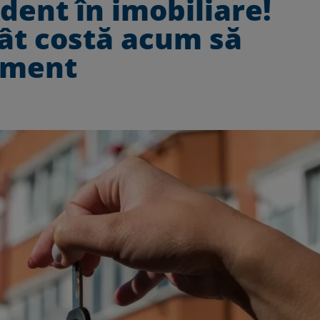
dent în imobiliare!
 Cât costă acum să
tament