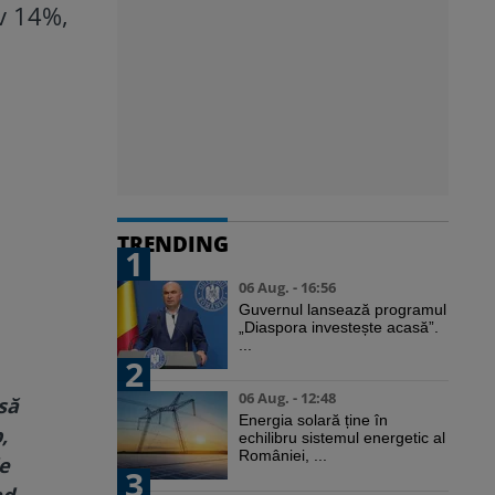
iv 14%,
TRENDING
1
06 Aug. - 16:56
Guvernul lansează programul
„Diaspora investește acasă”.
...
2
06 Aug. - 12:48
să
Energia solară ține în
,
echilibru sistemul energetic al
României, ...
de
3
nd