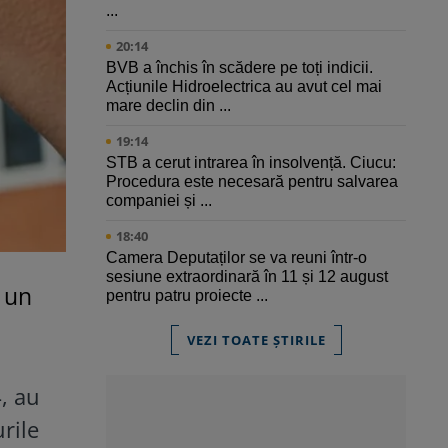
...
20:14
BVB a închis în scădere pe toți indicii.
Acțiunile Hidroelectrica au avut cel mai
mare declin din ...
19:14
STB a cerut intrarea în insolvență. Ciucu:
Procedura este necesară pentru salvarea
companiei și ...
18:40
Camera Deputaților se va reuni într-o
sesiune extraordinară în 11 și 12 august
i un
pentru patru proiecte ...
VEZI TOATE ȘTIRILE
, au
rile