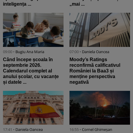
inteligența ...
„mai ...
09:00 •
Bugiu ⁠Ana Maria
07:00 •
Daniela Oancea
Când începe școala în
Moody’s Ratings
septembrie 2026.
reconfirmă calificativul
Calendarul complet al
României la Baa3 și
anului școlar, cu vacanțe
menține perspectiva
și datele ...
negativă
17:41 •
Daniela Oancea
16:55 •
Cornel Ghimeșan