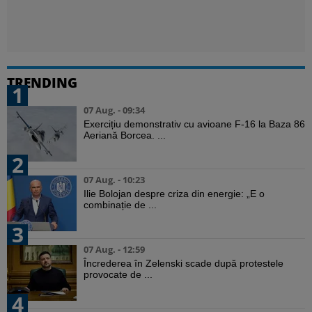
TRENDING
1
07 Aug. - 09:34
Exercițiu demonstrativ cu avioane F-16 la Baza 86
Aeriană Borcea. ...
2
07 Aug. - 10:23
Ilie Bolojan despre criza din energie: „E o
combinație de ...
3
07 Aug. - 12:59
Încrederea în Zelenski scade după protestele
provocate de ...
4