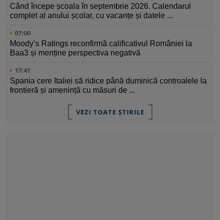
Când începe școala în septembrie 2026. Calendarul
complet al anului școlar, cu vacanțe și datele ...
07:00
Moody’s Ratings reconfirmă calificativul României la
Baa3 și menține perspectiva negativă
17:41
Spania cere Italiei să ridice până duminică controalele la
frontieră și amenință cu măsuri de ...
VEZI TOATE ȘTIRILE