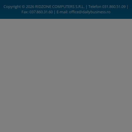
Copyright © 2026 RIDZONE COMPUTERS S.R.L. | Telefon 031.860.51.09 |
Fax: 037.860.31.60 | E-mail:
office@dailybusiness.ro