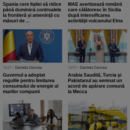
Spania cere Italiei să ridice
MAE avertizează românii
până duminică controalele
care călătoresc în Sicilia
la frontieră și amenință cu
după intensificarea
măsuri de ...
activității vulcanului Etna
16:21 •
Daniela Oancea
16:01 •
Daniela Oancea
Guvernul a adoptat
Arabia Saudită, Turcia şi
regulile pentru limitarea
Pakistanul au semnat un
consumului de energie al
acord de apărare comună
marilor companii
la Mecca