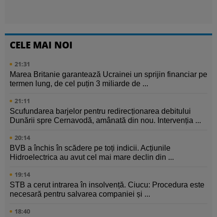
CELE MAI NOI
21:31
Marea Britanie garantează Ucrainei un sprijin financiar pe
termen lung, de cel puțin 3 miliarde de ...
21:11
Scufundarea barjelor pentru redirecționarea debitului
Dunării spre Cernavodă, amânată din nou. Intervenția ...
20:14
BVB a închis în scădere pe toți indicii. Acțiunile
Hidroelectrica au avut cel mai mare declin din ...
19:14
STB a cerut intrarea în insolvență. Ciucu: Procedura este
necesară pentru salvarea companiei și ...
18:40