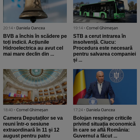
20:14 •
Daniela Oancea
19:14 •
Cornel Ghimeșan
BVB a închis în scădere pe
STB a cerut intrarea în
toți indicii. Acțiunile
insolvență. Ciucu:
Hidroelectrica au avut cel
Procedura este necesară
mai mare declin din ...
pentru salvarea companiei
și ...
18:40 •
Cornel Ghimeșan
17:24 •
Daniela Oancea
Camera Deputaților se va
Bolojan respinge criticile
reuni într-o sesiune
privind situația economică
extraordinară în 11 și 12
în care se află România:
august pentru patru
Guvernul a făcut ...