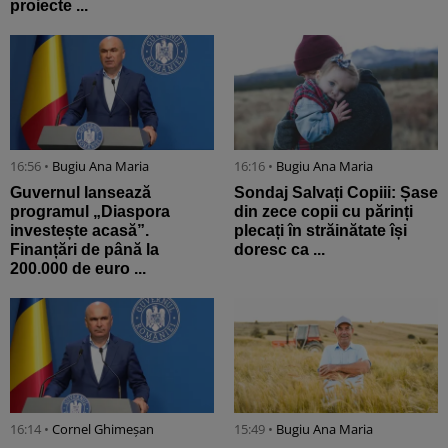
proiecte ...
16:56 •
Bugiu ⁠Ana Maria
16:16 •
Bugiu ⁠Ana Maria
Guvernul lansează
Sondaj Salvați Copiii: Șase
programul „Diaspora
din zece copii cu părinți
investește acasă”.
plecați în străinătate își
Finanțări de până la
doresc ca ...
200.000 de euro ...
16:14 •
Cornel Ghimeșan
15:49 •
Bugiu ⁠Ana Maria