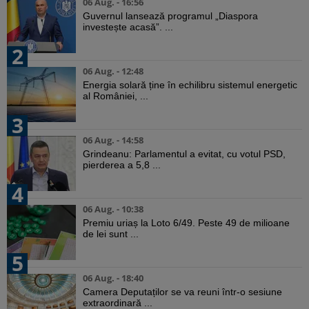
06 Aug. - 16:56
Guvernul lansează programul „Diaspora
investește acasă”. ...
2
06 Aug. - 12:48
Energia solară ține în echilibru sistemul energetic
al României, ...
3
06 Aug. - 14:58
Grindeanu: Parlamentul a evitat, cu votul PSD,
pierderea a 5,8 ...
4
06 Aug. - 10:38
Premiu uriaș la Loto 6/49. Peste 49 de milioane
de lei sunt ...
5
06 Aug. - 18:40
Camera Deputaților se va reuni într-o sesiune
extraordinară ...