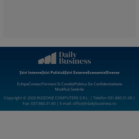
Știri Interne
Știri Politică
Știri Externe
Economie
Diverse
Echipa
Contact
Termeni Si Condiții
Politica De Confidentialitate
Modifică Setările
Copyright © 2026 RIDZONE COMPUTERS S.R.L. | Telefon 031.860.51.09 |
Fax: 037.860.31.60 | E-mail:
office@dailybusiness.ro