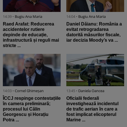
14:39 •
Bugiu ⁠Ana Maria
14:04 •
Bugiu ⁠Ana Maria
Raed Arafat: Reducerea
Daniel Dăianu: România a
accidentelor rutiere
evitat retrogradarea
depinde de educație,
datorită măsurilor fiscale,
infrastructură și reguli mai
iar decizia Moody’s va ...
stricte ...
14:03 •
Cornel Ghimeșan
13:45 •
Daniela Oancea
ÎCCJ respinge contestațiile
Oficialii federali
în camera preliminară;
investighează incidentul
procesul lui Călin
de trafic aerian în care a
Georgescu și Horațiu
fost implicat elicopterul
Potra ...
Marine ...