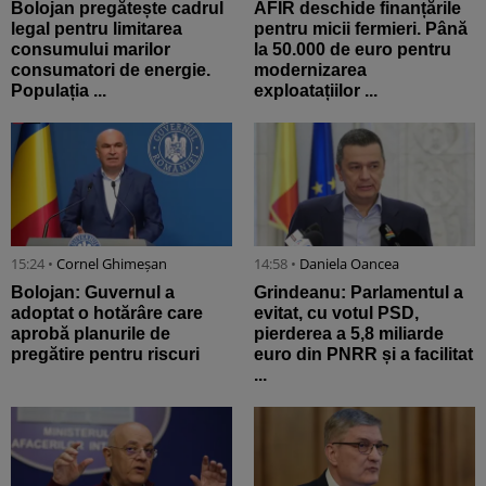
Bolojan pregătește cadrul
AFIR deschide finanțările
legal pentru limitarea
pentru micii fermieri. Până
consumului marilor
la 50.000 de euro pentru
consumatori de energie.
modernizarea
Populația ...
exploatațiilor ...
15:24 •
Cornel Ghimeșan
14:58 •
Daniela Oancea
Bolojan: Guvernul a
Grindeanu: Parlamentul a
adoptat o hotărâre care
evitat, cu votul PSD,
aprobă planurile de
pierderea a 5,8 miliarde
pregătire pentru riscuri
euro din PNRR și a facilitat
...