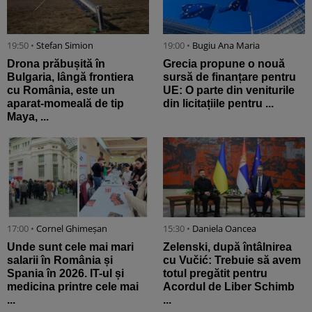
19:50 •
Stefan Simion
19:00 •
Bugiu ⁠Ana Maria
Drona prăbușită în
Grecia propune o nouă
Bulgaria, lângă frontiera
sursă de finanțare pentru
cu România, este un
UE: O parte din veniturile
aparat-momeală de tip
din licitațiile pentru ...
Maya, ...
17:00 •
Cornel Ghimeșan
15:30 •
Daniela Oancea
Unde sunt cele mai mari
Zelenski, după întâlnirea
salarii în România și
cu Vučić: Trebuie să avem
Spania în 2026. IT-ul și
totul pregătit pentru
medicina printre cele mai
Acordul de Liber Schimb
...
...