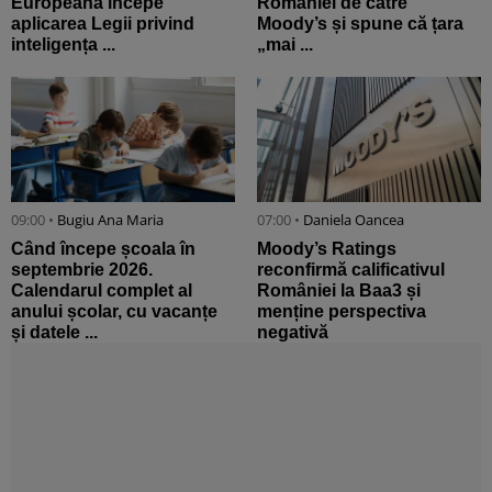
Europeană începe
României de către
aplicarea Legii privind
Moody’s și spune că țara
inteligența ...
„mai ...
09:00 •
Bugiu ⁠Ana Maria
07:00 •
Daniela Oancea
Când începe școala în
Moody’s Ratings
septembrie 2026.
reconfirmă calificativul
Calendarul complet al
României la Baa3 și
anului școlar, cu vacanțe
menține perspectiva
și datele ...
negativă