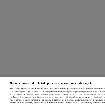
Nouă ne pasă ca datele tale personale să rămână confidențiale
Noi și partenerii noștri
1019
stocăm și/sau accesăm informații pe dispozitivul dvs., precum identificatori
unici pentru prelucrarea datelor cu caracter personal. Puteți accepta sau gestiona preferințele dvs. făcând 
jos, respectiv vă puteți opune utilizării unui interes legitim în orice moment pe pagina cu poli
confidențialitate. Aceste alegeri vor fi raportate partenerilor noștri și nu vă vor afecta navigarea.
Mai multe d
Noi si partenerii nostri (retelele de socializare si agentiile de publicitate partenere, precum si furnizorii n
servicii de date analitice) prelucram date pentru a permite website-ului sa functioneze, pentru a per