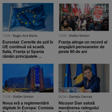
15:00 •
Bugiu ⁠Ana Maria
13:00 •
Stefan Simion
Eurostat: Cererile de azil în
Franța atinge un record al
UE continuă să scadă.
angajării persoanelor de
Italia, Franța și Spania
peste 60 de ani
rămân principalele ...
11:00 •
Stefan Simion
09:34 •
Daniela Oancea
Noua eră a reglementării
Nicușor Dan salută
digitale în Europa: Comisia
menținerea ratingului