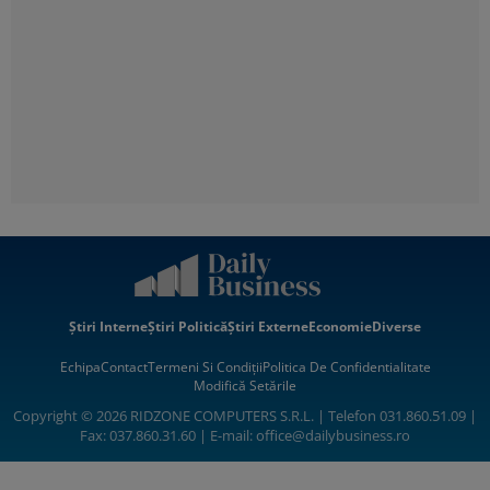
Știri Interne
Știri Politică
Știri Externe
Economie
Diverse
Echipa
Contact
Termeni Si Condiții
Politica De Confidentialitate
Modifică Setările
Copyright © 2026 RIDZONE COMPUTERS S.R.L. | Telefon 031.860.51.09 |
Fax: 037.860.31.60 | E-mail:
office@dailybusiness.ro