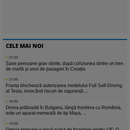
CELE MAI NOI
21:30
Șase persoane grav rănite, după coliziunea dintre un tren
de marfă și unul de pasageri în Croația
21:00
Franța blochează autorizarea modelului Full Self-Driving
al Tesla, invocând riscuri de siguranță ...
19:50
Drona prăbușită în Bulgaria, lângă frontiera cu România,
este un aparat-momeală de tip Maya, ...
19:00
Grecia propune o nouă sursă de finanțare pentru UE: O