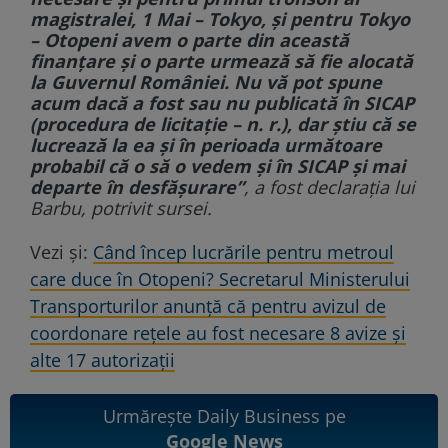
magistralei, 1 Mai – Tokyo, și pentru Tokyo
– Otopeni avem o parte din această
finanțare și o parte urmează să fie alocată
la Guvernul României. Nu vă pot spune
acum dacă a fost sau nu publicată în SICAP
(procedura de licitație – n. r.), dar știu că se
lucrează la ea și în perioada următoare
probabil că o să o vedem și în SICAP și mai
departe în desfășurare”
, a fost declarația lui
Barbu, potrivit sursei.
Vezi și:
Când încep lucrările pentru metroul
care duce în Otopeni? Secretarul Ministerului
Transporturilor anunță că pentru avizul de
coordonare rețele au fost necesare 8 avize și
alte 17 autorizații
Urmărește Daily Business pe
Google News