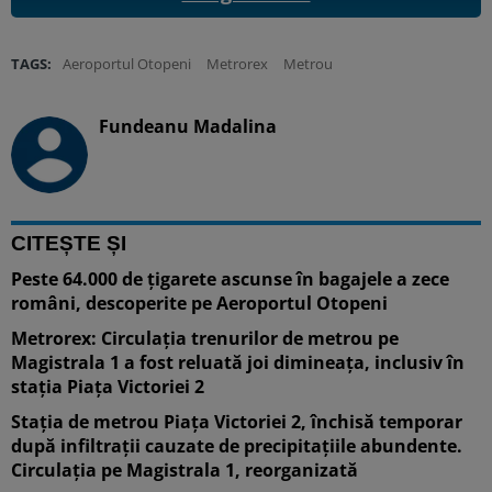
TAGS:
Aeroportul Otopeni
Metrorex
Metrou
Fundeanu Madalina
CITEȘTE ȘI
Peste 64.000 de țigarete ascunse în bagajele a zece
români, descoperite pe Aeroportul Otopeni
Metrorex: Circulația trenurilor de metrou pe
Magistrala 1 a fost reluată joi dimineața, inclusiv în
stația Piața Victoriei 2
Stația de metrou Piața Victoriei 2, închisă temporar
după infiltrații cauzate de precipitațiile abundente.
Circulația pe Magistrala 1, reorganizată