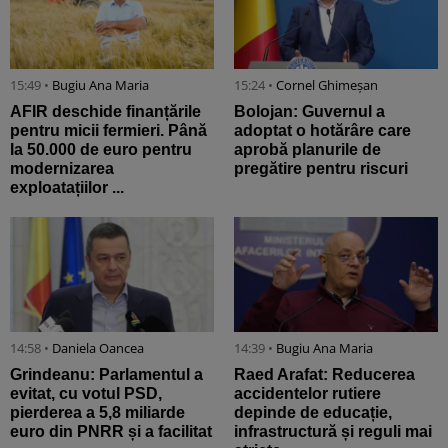
15:49 •
Bugiu ⁠Ana Maria
15:24 •
Cornel Ghimeșan
AFIR deschide finanțările
Bolojan: Guvernul a
pentru micii fermieri. Până
adoptat o hotărâre care
la 50.000 de euro pentru
aprobă planurile de
modernizarea
pregătire pentru riscuri
exploatațiilor ...
14:58 •
Daniela Oancea
14:39 •
Bugiu ⁠Ana Maria
Grindeanu: Parlamentul a
Raed Arafat: Reducerea
evitat, cu votul PSD,
accidentelor rutiere
pierderea a 5,8 miliarde
depinde de educație,
euro din PNRR și a facilitat
infrastructură și reguli mai