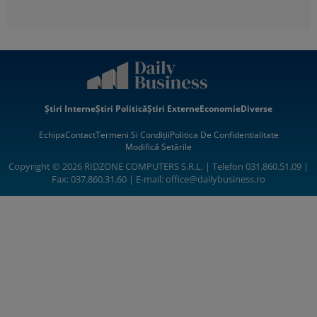
Știri Interne
Știri Politică
Știri Externe
Economie
Diverse
Echipa
Contact
Termeni Si Condiții
Politica De Confidentialitate
Modifică Setările
Copyright © 2026 RIDZONE COMPUTERS S.R.L. | Telefon 031.860.51.09 |
Fax: 037.860.31.60 | E-mail:
office@dailybusiness.ro