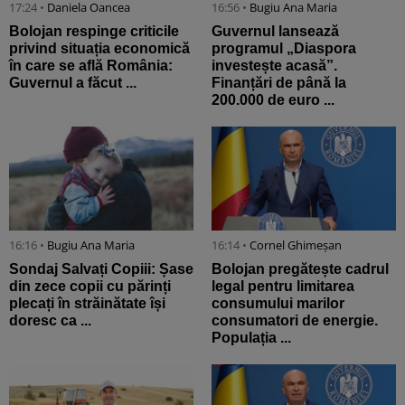
17:24 •
Daniela Oancea
16:56 •
Bugiu ⁠Ana Maria
Bolojan respinge criticile
Guvernul lansează
privind situația economică
programul „Diaspora
în care se află România:
investește acasă”.
Guvernul a făcut ...
Finanțări de până la
200.000 de euro ...
16:16 •
Bugiu ⁠Ana Maria
16:14 •
Cornel Ghimeșan
Sondaj Salvați Copiii: Șase
Bolojan pregătește cadrul
din zece copii cu părinți
legal pentru limitarea
plecați în străinătate își
consumului marilor
doresc ca ...
consumatori de energie.
Populația ...