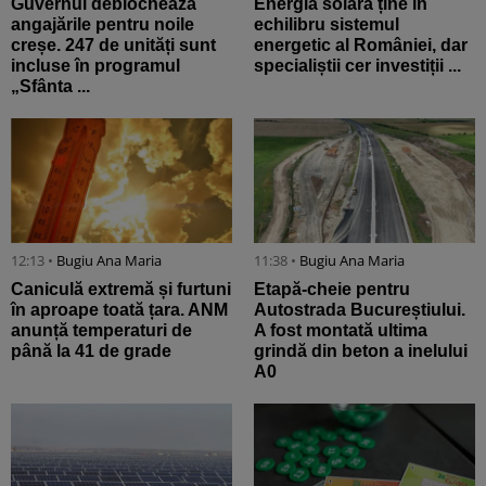
Guvernul deblochează
Energia solară ține în
angajările pentru noile
echilibru sistemul
creșe. 247 de unități sunt
energetic al României, dar
incluse în programul
specialiștii cer investiții ...
„Sfânta ...
12:13 •
Bugiu ⁠Ana Maria
11:38 •
Bugiu ⁠Ana Maria
Caniculă extremă și furtuni
Etapă-cheie pentru
în aproape toată țara. ANM
Autostrada Bucureștiului.
anunță temperaturi de
A fost montată ultima
până la 41 de grade
grindă din beton a inelului
A0