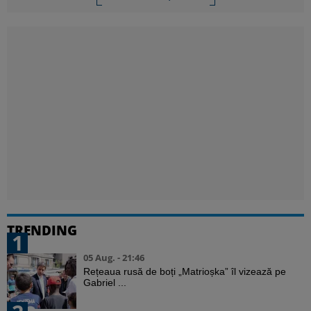
TRENDING
1
05 Aug. - 21:46
Rețeaua rusă de boți „Matrioșka” îl vizează pe
Gabriel ...