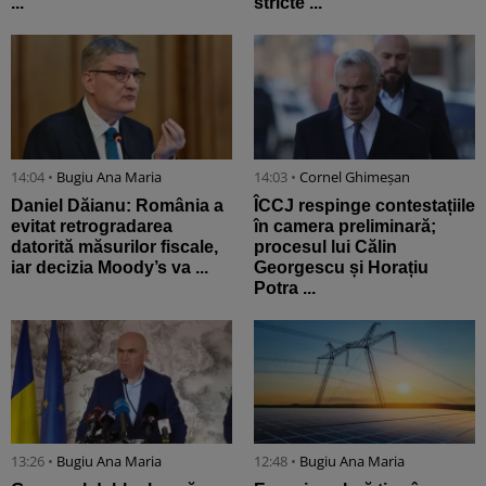
...
stricte ...
14:04 •
Bugiu ⁠Ana Maria
14:03 •
Cornel Ghimeșan
Daniel Dăianu: România a
ÎCCJ respinge contestațiile
evitat retrogradarea
în camera preliminară;
datorită măsurilor fiscale,
procesul lui Călin
iar decizia Moody’s va ...
Georgescu și Horațiu
Potra ...
13:26 •
Bugiu ⁠Ana Maria
12:48 •
Bugiu ⁠Ana Maria