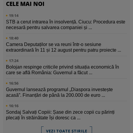
CELE MAI NOI
19:14
STB a cerut intrarea în insolvență. Ciucu: Procedura este
necesară pentru salvarea companiei și ...
18:40
Camera Deputaților se va reuni într-o sesiune
extraordinară în 11 și 12 august pentru patru proiecte ...
17:24
Bolojan respinge criticile privind situația economică în
care se află România: Guvernul a făcut ...
16:56
Guvernul lansează programul „Diaspora investește
acasă”. Finanțări de până la 200.000 de euro ...
16:16
Sondaj Salvați Copiii: Șase din zece copii cu părinți
plecați în străinătate își doresc ca ...
VEZI TOATE ȘTIRILE