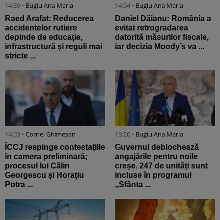
14:39 •
Bugiu ⁠Ana Maria
14:04 •
Bugiu ⁠Ana Maria
Raed Arafat: Reducerea
Daniel Dăianu: România a
accidentelor rutiere
evitat retrogradarea
depinde de educație,
datorită măsurilor fiscale,
infrastructură și reguli mai
iar decizia Moody’s va ...
stricte ...
14:03 •
Cornel Ghimeșan
13:26 •
Bugiu ⁠Ana Maria
ÎCCJ respinge contestațiile
Guvernul deblochează
în camera preliminară;
angajările pentru noile
procesul lui Călin
creșe. 247 de unități sunt
Georgescu și Horațiu
incluse în programul
Potra ...
„Sfânta ...