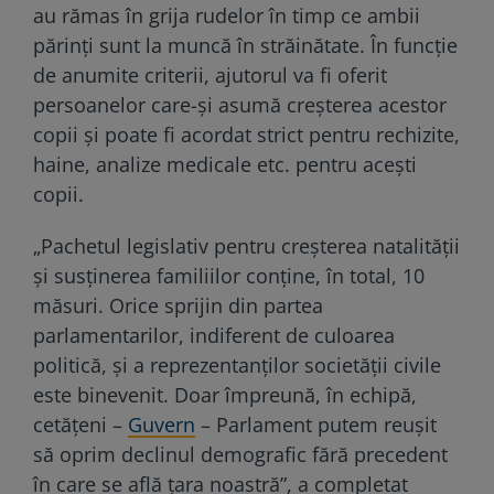
au rămas în grija rudelor în timp ce ambii
părinți sunt la muncă în străinătate. În funcție
de anumite criterii, ajutorul va fi oferit
persoanelor care-și asumă creșterea acestor
copii și poate fi acordat strict pentru rechizite,
haine, analize medicale etc. pentru acești
copii.
„Pachetul legislativ pentru creşterea natalităţii
şi susţinerea familiilor conţine, în total, 10
măsuri. Orice sprijin din partea
parlamentarilor, indiferent de culoarea
politică, şi a reprezentanţilor societăţii civile
este binevenit. Doar împreună, în echipă,
cetăţeni –
Guvern
– Parlament putem reuşit
să oprim declinul demografic fără precedent
în care se află ţara noastră”, a completat