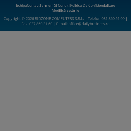
Echipa
Contact
Termeni Si Condiții
Politica De Confidentialitate
Modifică Setările
Copyright © 2026 RIDZONE COMPUTERS S.R.L. | Telefon 031.860.51.09 |
Fax: 037.860.31.60 | E-mail:
office@dailybusiness.ro