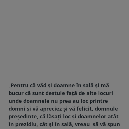
„
Pentru că văd şi doamne în sală şi mă
bucur că sunt destule faţă de alte locuri
unde doamnele nu prea au loc printre
domni şi vă apreciez şi vă felicit, domnule
preşedinte, că lăsaţi loc şi doamnelor atât
în prezidiu, cât şi în sală, vreau să vă spun