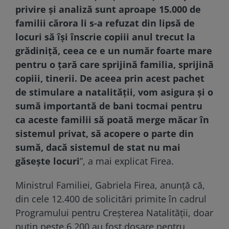
privire şi analiză sunt aproape 15.000 de
familii cărora li s-a refuzat din lipsă de
locuri să îşi înscrie copiii anul trecut la
grădiniţă, ceea ce e un număr foarte mare
pentru o ţară care sprijină familia, sprijină
copiii, tinerii. De aceea prin acest pachet
de stimulare a natalităţii, vom asigura şi o
sumă importantă de bani tocmai pentru
ca aceste familii să poată merge măcar în
sistemul privat, să acopere o parte din
sumă, dacă sistemul de stat nu mai
găseşte locuri
”, a mai explicat Firea.
Ministrul Familiei, Gabriela Firea, anunţă că,
din cele 12.400 de solicitări primite în cadrul
Programului pentru Creşterea Natalităţii, doar
puţin peste 6.200 au fost dosare pentru