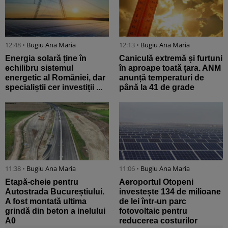
12:48 •
Bugiu ⁠Ana Maria
12:13 •
Bugiu ⁠Ana Maria
Energia solară ține în
Caniculă extremă și furtuni
echilibru sistemul
în aproape toată țara. ANM
energetic al României, dar
anunță temperaturi de
specialiștii cer investiții ...
până la 41 de grade
11:38 •
Bugiu ⁠Ana Maria
11:06 •
Bugiu ⁠Ana Maria
Etapă-cheie pentru
Aeroportul Otopeni
Autostrada Bucureștiului.
investește 134 de milioane
A fost montată ultima
de lei într-un parc
grindă din beton a inelului
fotovoltaic pentru
A0
reducerea costurilor