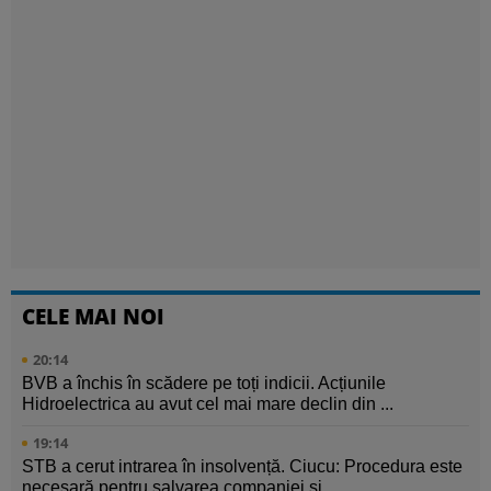
CELE MAI NOI
20:14
BVB a închis în scădere pe toți indicii. Acțiunile
Hidroelectrica au avut cel mai mare declin din ...
19:14
STB a cerut intrarea în insolvență. Ciucu: Procedura este
necesară pentru salvarea companiei și ...