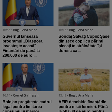
16:56 •
Bugiu ⁠Ana Maria
16:16 •
Bugiu ⁠Ana Maria
Guvernul lansează
Sondaj Salvați Copiii: Șase
programul „Diaspora
din zece copii cu părinți
investește acasă”.
plecați în străinătate își
Finanțări de până la
doresc ca ...
200.000 de euro ...
16:14 •
Cornel Ghimeșan
15:49 •
Bugiu ⁠Ana Maria
Bolojan pregătește cadrul
AFIR deschide finanțările
legal pentru limitarea
pentru micii fermieri. Până
consumului marilor
la 50.000 de euro pentru