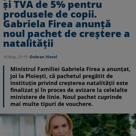
şi TVA de 5% pentru
produsele de copii.
Gabriela Firea anunţă
noul pachet de creştere a
natalităţii
18 May, 21:15 •
Dobran Viorel
Ministrul Familiei Gabriela Firea a anunţat,
joi la Ploieşti, că pachetul pregătit de
instituţie privind creşterea natalităţii este
finalizat şi în proces de avizare la celelalte
ministere de linie. Noul pachet cuprinde
mai multe tipuri de vouchere.