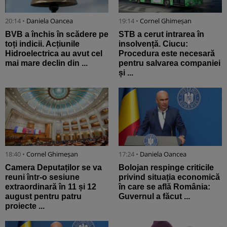
20:14 •
Daniela Oancea
19:14 •
Cornel Ghimeșan
BVB a închis în scădere pe
STB a cerut intrarea în
toți indicii. Acțiunile
insolvență. Ciucu:
Hidroelectrica au avut cel
Procedura este necesară
mai mare declin din ...
pentru salvarea companiei
și ...
18:40 •
Cornel Ghimeșan
17:24 •
Daniela Oancea
Camera Deputaților se va
Bolojan respinge criticile
reuni într-o sesiune
privind situația economică
extraordinară în 11 și 12
în care se află România:
august pentru patru
Guvernul a făcut ...
proiecte ...