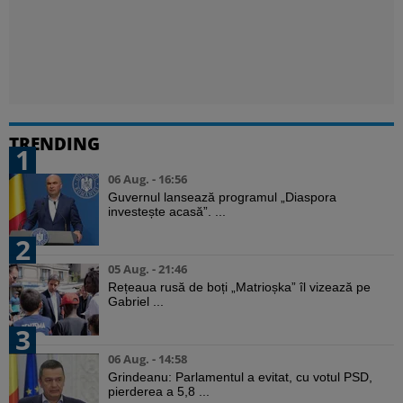
TRENDING
1
06 Aug. - 16:56
Guvernul lansează programul „Diaspora
investește acasă”. ...
2
05 Aug. - 21:46
Rețeaua rusă de boți „Matrioșka” îl vizează pe
Gabriel ...
3
06 Aug. - 14:58
Grindeanu: Parlamentul a evitat, cu votul PSD,
pierderea a 5,8 ...