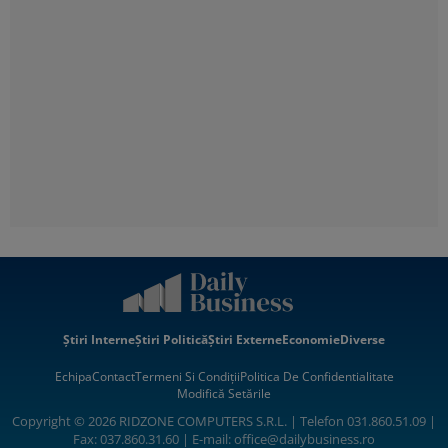
Știri Interne
Știri Politică
Știri Externe
Economie
Diverse
Echipa
Contact
Termeni Si Condiții
Politica De Confidentialitate
Modifică Setările
Copyright © 2026 RIDZONE COMPUTERS S.R.L. | Telefon 031.860.51.09 |
Fax: 037.860.31.60 | E-mail:
office@dailybusiness.ro