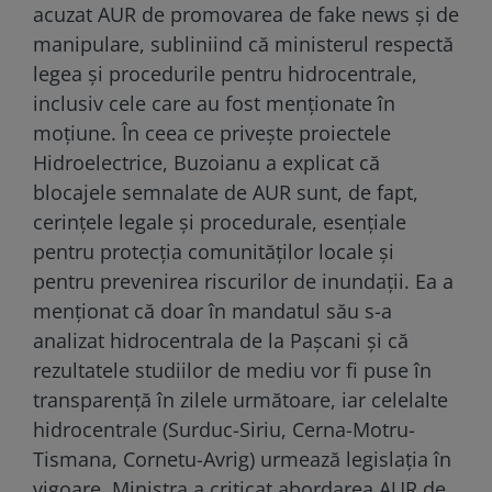
acuzat AUR de promovarea de fake news și de
manipulare, subliniind că ministerul respectă
legea și procedurile pentru hidrocentrale,
inclusiv cele care au fost menționate în
moțiune. În ceea ce privește proiectele
Hidroelectrice, Buzoianu a explicat că
blocajele semnalate de AUR sunt, de fapt,
cerințele legale și procedurale, esențiale
pentru protecția comunităților locale și
pentru prevenirea riscurilor de inundații. Ea a
menționat că doar în mandatul său s-a
analizat hidrocentrala de la Pașcani și că
rezultatele studiilor de mediu vor fi puse în
transparență în zilele următoare, iar celelalte
hidrocentrale (Surduc-Siriu, Cerna-Motru-
Tismana, Cornetu-Avrig) urmează legislația în
vigoare. Ministra a criticat abordarea AUR de