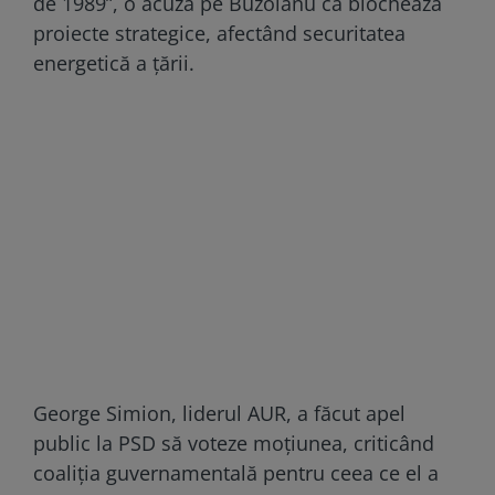
de 1989”, o acuză pe Buzoianu că blochează
proiecte strategice, afectând securitatea
energetică a țării.
George Simion, liderul AUR, a făcut apel
public la PSD să voteze moțiunea, criticând
coaliția guvernamentală pentru ceea ce el a