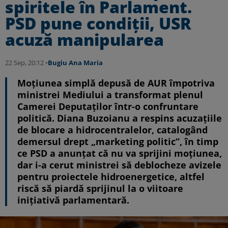
spiritele în Parlament.
PSD pune condiții, USR
acuză manipularea
22 Sep, 20:12 •
Bugiu ⁠Ana Maria
Moțiunea simplă depusă de AUR împotriva
ministrei Mediului a transformat plenul
Camerei Deputaților într-o confruntare
politică. Diana Buzoianu a respins acuzațiile
de blocare a hidrocentralelor, catalogând
demersul drept „marketing politic”, în timp
ce PSD a anunțat că nu va sprijini moțiunea,
dar i-a cerut ministrei să deblocheze avizele
pentru proiectele hidroenergetice, altfel
riscă să piardă sprijinul la o viitoare
inițiativă parlamentară.