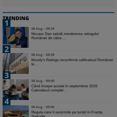
TRENDING
1
08 Aug. - 09:34
Nicușor Dan salută menținerea ratingului
României de către ...
2
08 Aug. - 08:59
Moody’s Ratings reconfirmă calificativul României
la ...
3
08 Aug. - 09:00
Când începe școala în septembrie 2026.
Calendarul complet ...
4
08 Aug. - 09:00
Regula care îi surprinde pe turiști în Franța.
Șorturile ...