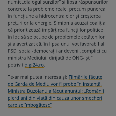
numit „dialogul surzilor” și lipsa răspunsurilor
concrete la probleme reale, precum punerea
în funcțiune a hidrocentralelor și creșterea
prețurilor la energie. Simion a acuzat coaliția
că prioritizează împărțirea funcțiilor politice
în loc să se ocupe de problemele cetățenilor
și a avertizat că, în lipsa unui vot favorabil al
PSD, social-democrații ar deveni „complici cu
ministra Mediului, dirijată de ONG-iști”,
potrivit
digi24.ro
.
Te-ar mai putea interesa și:
Filmările făcute
de Garda de Mediu vor fi probe în instanță.
Ministra Buzoianu a făcut anunțul: „Românii
pierd ani din viață din cauza unor șmecheri
care se îmbogățesc”