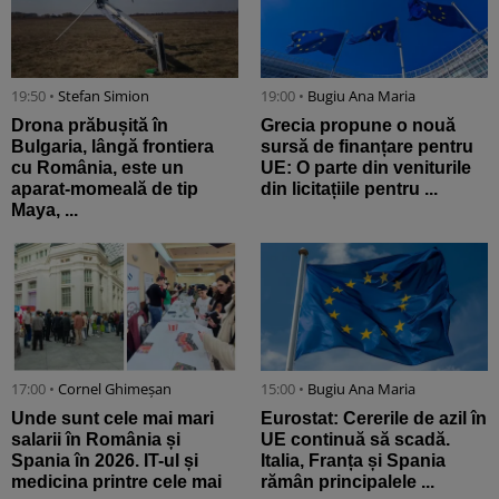
19:50 •
Stefan Simion
19:00 •
Bugiu ⁠Ana Maria
Drona prăbușită în
Grecia propune o nouă
Bulgaria, lângă frontiera
sursă de finanțare pentru
cu România, este un
UE: O parte din veniturile
aparat-momeală de tip
din licitațiile pentru ...
Maya, ...
17:00 •
Cornel Ghimeșan
15:00 •
Bugiu ⁠Ana Maria
Unde sunt cele mai mari
Eurostat: Cererile de azil în
salarii în România și
UE continuă să scadă.
Spania în 2026. IT-ul și
Italia, Franța și Spania
medicina printre cele mai
rămân principalele ...