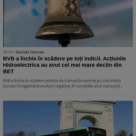
20:14 •
Daniela Oancea
BVB a închis în scădere pe toți indicii. Acțiunile
Hidroelectrica au avut cel mai mare declin din
BET
BVB a închis în scădere ședința de tranzacționare de joi, toți indicii
bursieri înregistrând evoluții negative, în condițiile unor tranzacții…