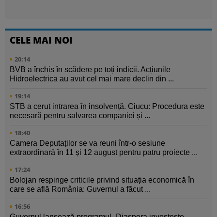
CELE MAI NOI
20:14
BVB a închis în scădere pe toți indicii. Acțiunile
Hidroelectrica au avut cel mai mare declin din ...
19:14
STB a cerut intrarea în insolvență. Ciucu: Procedura este
necesară pentru salvarea companiei și ...
18:40
Camera Deputaților se va reuni într-o sesiune
extraordinară în 11 și 12 august pentru patru proiecte ...
17:24
Bolojan respinge criticile privind situația economică în
care se află România: Guvernul a făcut ...
16:56
Guvernul lansează programul „Diaspora investește