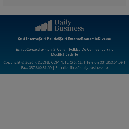
Știri Interne
Știri Politică
Știri Externe
Economie
Diverse
Echipa
Contact
Termeni Si Condiții
Politica De Confidentialitate
Modifică Setările
Copyright © 2026 RIDZONE COMPUTERS S.R.L. | Telefon 031.860.51.09 |
Fax: 037.860.31.60 | E-mail:
office@dailybusiness.ro