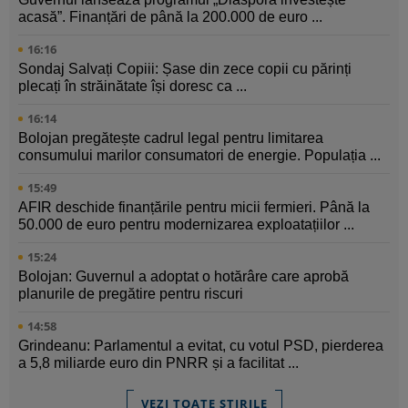
acasă”. Finanțări de până la 200.000 de euro ...
16:16
Sondaj Salvați Copiii: Șase din zece copii cu părinți
plecați în străinătate își doresc ca ...
16:14
Bolojan pregătește cadrul legal pentru limitarea
consumului marilor consumatori de energie. Populația ...
15:49
AFIR deschide finanțările pentru micii fermieri. Până la
50.000 de euro pentru modernizarea exploatațiilor ...
15:24
Bolojan: Guvernul a adoptat o hotărâre care aprobă
planurile de pregătire pentru riscuri
14:58
Grindeanu: Parlamentul a evitat, cu votul PSD, pierderea
a 5,8 miliarde euro din PNRR și a facilitat ...
VEZI TOATE ȘTIRILE